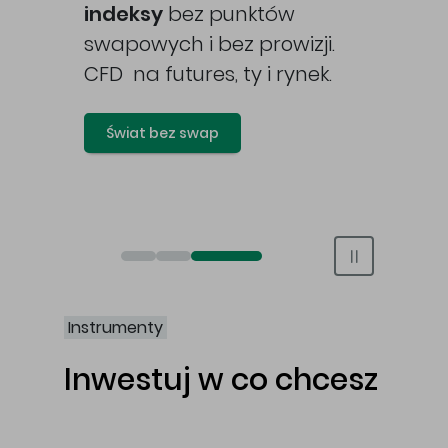
awy
indeksy
bez punktów
swapowych i bez prowizji.
CFD na futures, ty i rynek.
Świat bez swap
Otwórz rachunek maklerski online
Otwórz konto IKE/IKZE
Świat bez swap i prowizji
Instrumenty
Inwestuj w co chcesz