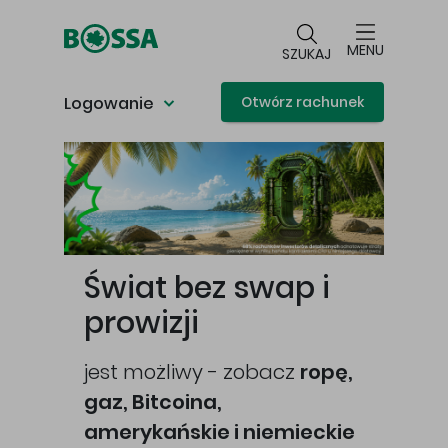
Przejdź do głównej treści
MENU
SZUKAJ
Logowanie
Otwórz rachunek
Główna treść
Świat bez swap i
prowizji
jest możliwy - zobacz
ropę,
gaz, Bitcoina,
cej
amerykańskie i niemieckie