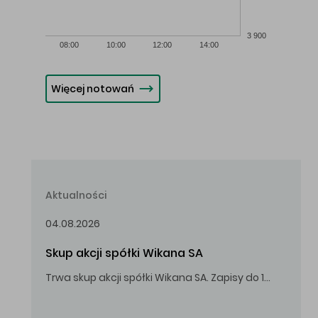
3 900
08:00
10:00
12:00
14:00
Więcej notowań
Aktualności
04.08.2026
Skup akcji spółki Wikana SA
Trwa skup akcji spółki Wikana SA. Zapisy do 14.08.2026 r. do godz. 16.00.
Oferowana cena zakupu Akcji – 10,00 zł za jedną Akcję.