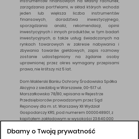
instrumentów finansowych na własny rachunek,
zarządzania portfelami, w skład których wchodzi
jeden lub większa liczba instrumentów
finansowych, doradztwa inwestycyjnego,
sporządzania analiz, rekomendacji, opinii
inwestycyjnych i innych produktów, w tym badań
inwestycyjnych, a także usług świadczonych na
rynkach towarowych w zakresie nabywania i
zbywania towarów giełdowych, zapis rozmowy
zostanie udostępniony na żądanie osoby
uprawnionej przez okres wymagany przepisami
prawa, nie krótszy niż 5 lat.
Dom Maklerski Banku Ochrony Środowiska Spółka
Akcyjna z siedzibą w Warszawie, 00-517 ul.
Marszałkowska 78/80, wpisana w Rejestrze
Przedsiębiorców prowadzonym przez Sąd
Rejonowy dla m. st. Warszawy XII Wydział
Gospodarczy KRS, pod numerem 0000048901, z
kapitałem zakładowym w wysokości 23.640.000
złotych, wpłaconym w całości, NIP 526-10-26-828.
Dbamy o Twoją prywatność
DM BOŚ działa na podstawie zezwolenia KNF z dnia
18.08.94 r.