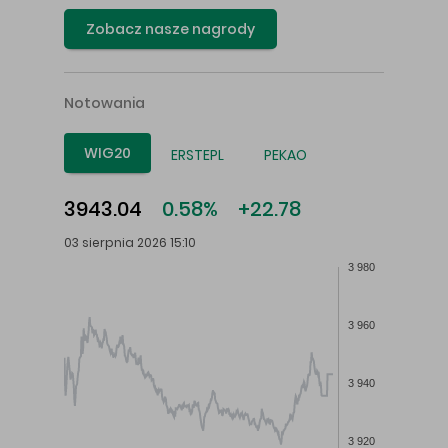
Zobacz nasze nagrody
Notowania
WIG20
ERSTEPL
PEKAO
3943.04
0.58%
+22.78
03 sierpnia 2026 15:10
3 980
3 960
3 940
3 920