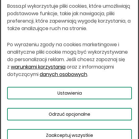
Bossa.pl wykorzystuje pliki cookies, które umożliwiają
Wszelkie informacje na niniejszej stronie w tym
podstawowe funkcje, takie jak nawigacja, pliki
informacje o produktach inwestycyjnych nie są
preferencji, które zapewniają wygodę korzystania, a
kierowane do osób mających miejsce
także analizujące ruch na stronie.
zamieszkania lub pobytu w Stanach
Zjednoczonych Ameryki, Australii, Kanadzie lub
Japonii, ani w dowolnej innej jurysdykcji, w której
Po wyrażeniu zgody na cookies marketingowe i
taki materiał byłby sprzeczny z prawem lub w
analityczne pliki cookie mogą być wykorzystywane
których zgodne z prawem nabycie produktów
do personalizacji reklam. Jeśli chcesz zapoznaj się
inwestycyjnych nie jest możliwe lub w której nie
z
warunkami korzystania
oraz z informacjami
jest możliwe złożenie oferty. Prawa obowiązujące
w danej jurysdykcji określają, czy jest możliwe
dotyczącymi
danych osobowych
.
nabycie poszczególnych produktów
inwestycyjnych w danej jurysdykcji.
Ustawienia
Copyright © 2026 BOŚ | BOSSA.PL
Odrzuć opcjonalne
Warunki korzystania
Dane osobowe
Bezpieczeństwo
Ustawienia plików cookies
Zaakceptuj wszystkie