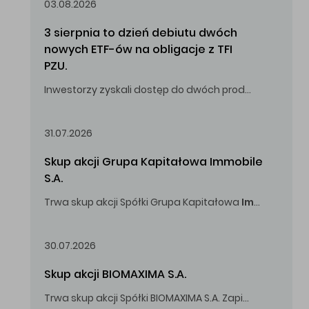
03.08.2026
3 sierpnia to dzień debiutu dwóch 
nowych ETF-ów na obligacje z TFI 
PZU.
Inwestorzy zyskali dostęp do dwóch produktów umożliwiających inwestowanie w obligacje skarbowe.
31.07.2026
Skup akcji Grupa Kapitałowa Immobile 
S.A.
Trwa skup akcji Spółki Grupa Kapitałowa
Immobile
S.A
Oferowana cena zakupu Akcji -
5,00
zł za jedną Akcję.
30.07.2026
Skup akcji BIOMAXIMA S.A.
Trwa skup akcji Spółki BIOMAXIMA S.A. Zapisy do 4 sierpnia 2026 r. do godz. 16.00.