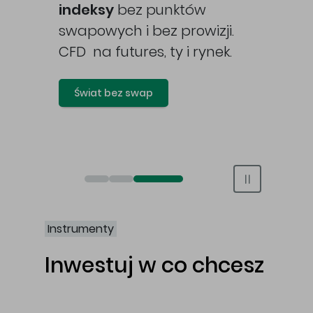
awy
indeksy
bez punktów
swapowych i bez prowizji.
CFD na futures, ty i rynek.
Świat bez swap
Otwórz rachunek maklerski online
Otwórz konto IKE/IKZE
Świat bez swap i prowizji
Instrumenty
Inwestuj w co chcesz