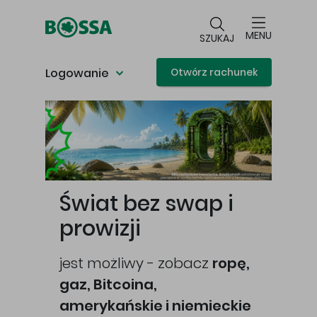
Przejdź do głównej treści
MENU
SZUKAJ
Logowanie
Otwórz rachunek
Główna treść
Świat bez swap i
prowizji
jest możliwy - zobacz
ropę,
gaz, Bitcoina,
cej
amerykańskie i niemieckie