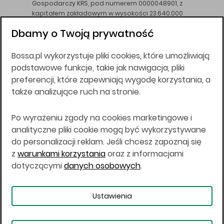
Gospodarczy KRS, pod numerem 0000048901, z
kapitałem zakładowym w wysokości 23.640.000
złotych, wpłaconym w całości, NIP 526-10-26-828.
Dbamy o Twoją prywatność
DM BOŚ działa na podstawie zezwolenia KNF z dnia
18.08.94 r.
Bossa.pl wykorzystuje pliki cookies, które umożliwiają
Wszelkie informacje na niniejszej stronie w tym
podstawowe funkcje, takie jak nawigacja, pliki
informacje o produktach inwestycyjnych nie są
preferencji, które zapewniają wygodę korzystania, a
kierowane do osób mających miejsce
także analizujące ruch na stronie.
zamieszkania lub pobytu w Stanach
Zjednoczonych Ameryki, Australii, Kanadzie lub
Japonii, ani w dowolnej innej jurysdykcji, w której
Po wyrażeniu zgody na cookies marketingowe i
taki materiał byłby sprzeczny z prawem lub w
analityczne pliki cookie mogą być wykorzystywane
których zgodne z prawem nabycie produktów
do personalizacji reklam. Jeśli chcesz zapoznaj się
inwestycyjnych nie jest możliwe lub w której nie
z
warunkami korzystania
oraz z informacjami
jest możliwe złożenie oferty. Prawa obowiązujące
w danej jurysdykcji określają, czy jest możliwe
dotyczącymi
danych osobowych
.
nabycie poszczególnych produktów
inwestycyjnych w danej jurysdykcji.
Ustawienia
Copyright © 2026 BOŚ | BOSSA.PL