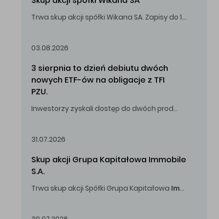
Skup akcji spółki Wikana SA
Trwa skup akcji spółki Wikana SA. Zapisy do 14.08.2026 r. do godz. 16.00.
Oferowana cena zakupu Akcji – 10,00 zł za jedną Akcję.
03.08.2026
3 sierpnia to dzień debiutu dwóch 
nowych ETF-ów na obligacje z TFI 
PZU.
Inwestorzy zyskali dostęp do dwóch produktów umożliwiających inwestowanie w obligacje skarbowe.
31.07.2026
Skup akcji Grupa Kapitałowa Immobile 
S.A.
Trwa skup akcji Spółki Grupa Kapitałowa
Immobile
S.A
Oferowana cena zakupu Akcji -
5,00
zł za jedną Akcję.