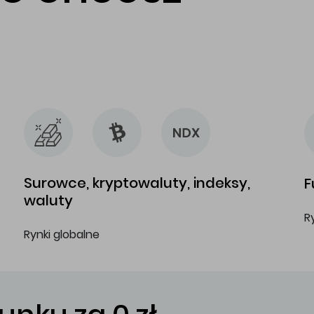
…
…
Surowce, kryptowaluty, indeksy,
F
waluty
R
Rynki globalne