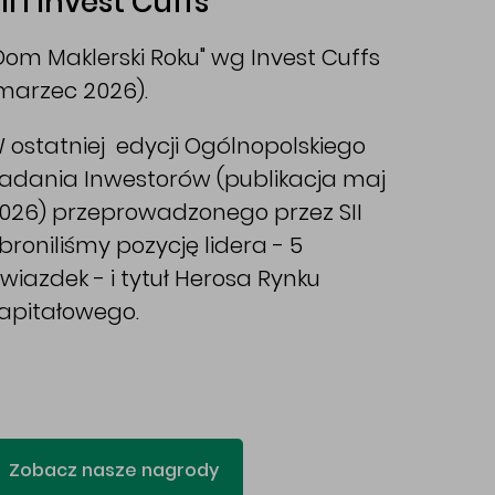
II i Invest Cuffs
Dom Maklerski Roku" wg Invest Cuffs
marzec 2026).
 ostatniej edycji Ogólnopolskiego
adania Inwestorów (publikacja maj
026) przeprowadzonego przez SII
broniliśmy pozycję lidera - 5
wiazdek - i tytuł Herosa Rynku
apitałowego.
Zobacz nasze nagrody