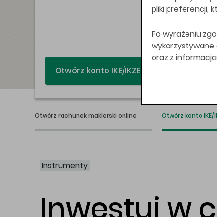
pliki preferencji,
Po wyrażeniu zgo
wykorzystywane do
oraz z informacj
Świat bez swap
Otwórz rachunek maklerski online
Otwórz konto IKE/I
Instrumenty
Inwestuj w 