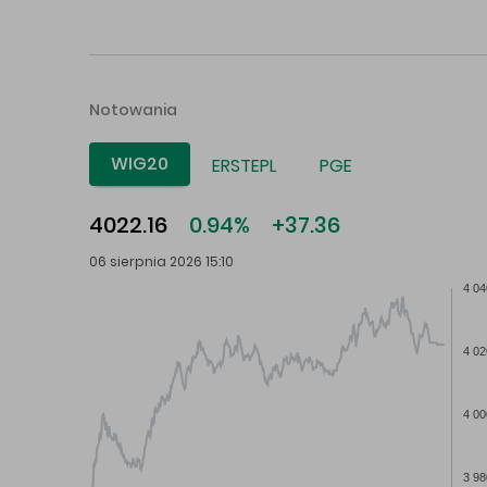
Notowania
WIG20
ERSTEPL
PGE
4022.16
0.94%
+37.36
06 sierpnia 2026 15:10
4 04
4 02
4 00
3 98