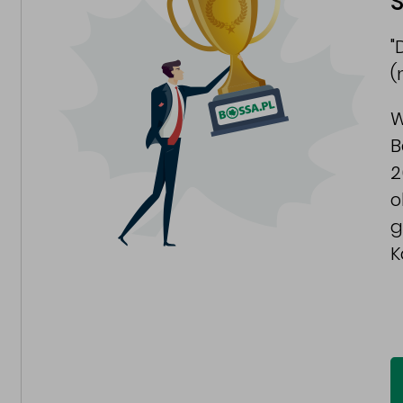
S
"
(
W
B
2
o
g
K