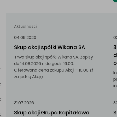
Aktualności
04.08.2026
0
Skup akcji spółki Wikana SA
3
d
Trwa skup akcji spółki Wikana SA. Zapisy
o
do 14.08.2026 r. do godz. 16.00.
Oferowana cena zakupu Akcji – 10,00 zł
0
I
za jedną Akcję.
p
i
0
0
31.07.2026
3
Skup akcji Grupa Kapitałowa 
S
0