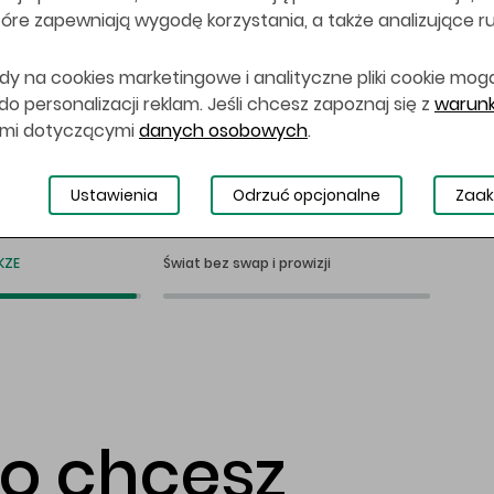
 które zapewniają wygodę korzystania, a także analizujące r
dy na cookies marketingowe i analityczne pliki cookie mog
 personalizacji reklam. Jeśli chcesz zapoznaj się z
warunk
ami dotyczącymi
danych osobowych
.
Ustawienia
Odrzuć opcjonalne
Zaak
KZE
Świat bez swap i prowizji
co chcesz