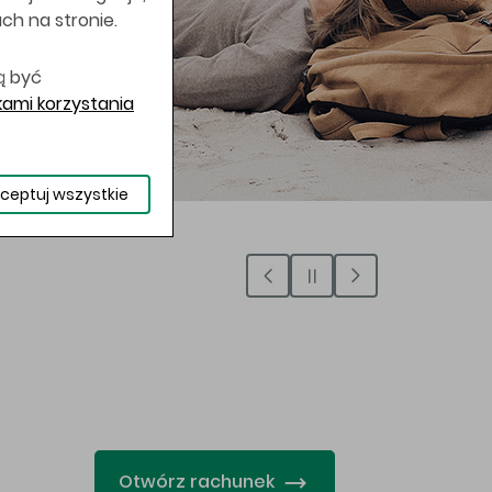
uch na stronie.
ą być
ami korzystania
ceptuj wszystkie
…
Otwórz rachunek