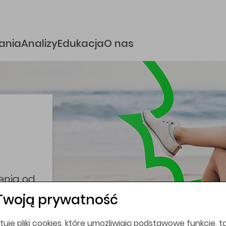
e
ania
Analizy
Edukacja
O nas
i
coina,
bez
Twoją prywatność
tuje pliki cookies, które umożliwiają podstawowe funkcje, ta