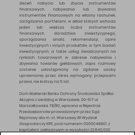
zleceń nabycia lub zbycia instrumentów
finansowych, nabywania lub zbywania
instrumentów finansowych na własny rachunek,
zarządzania portfelami, w skład których wchodzi
jeden lub większa liczba instrumentów
finansowych, doradztwa inwestycyjnego,
sporządzania analiz, rekomendacji, opinii
inwestycyjnych i innych produktów, w tym badań
inwestycyjnych, a także usług świadczonych na
rynkach towarowych w zakresie nabywania i
zbywania towarów giełdowych, zapis rozmowy
zostanie udostępniony na żądanie osoby
uprawnionej przez okres wymagany przepisami
prawa, nie krótszy niż 5 lat.
Dom Maklerski Banku Ochrony Środowiska Spółka
Akcyjna z siedzibą w Warszawie, 00-517 ul.
Marszałkowska 78/80, wpisana w Rejestrze
Przedsiębiorców prowadzonym przez Sąd
Rejonowy dla m. st. Warszawy XII Wydział
Gospodarczy KRS, pod numerem 0000048901, z
kapitałem zakładowym w wysokości 23.640.000