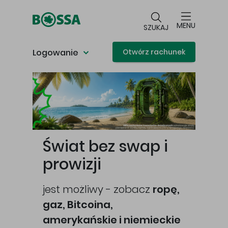
Przejdź do głównej treści
MENU
SZUKAJ
Logowanie
Otwórz rachunek
Główna treść
Świat bez swap i
prowizji
jest możliwy - zobacz
ropę,
gaz, Bitcoina,
cej
amerykańskie i niemieckie