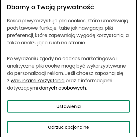
złotych, wpłaconym w całości, NIP 526-10-26-828.
Dbamy o Twoją prywatność
DM BOŚ działa na podstawie zezwolenia KNF z dnia
18.08.94 r.
Bossa.pl wykorzystuje pliki cookies, które umożliwiają
Wszelkie informacje na niniejszej stronie w tym
podstawowe funkcje, takie jak nawigacja, pliki
informacje o produktach inwestycyjnych nie są
preferencji, które zapewniają wygodę korzystania, a
kierowane do osób mających miejsce
także analizujące ruch na stronie.
zamieszkania lub pobytu w Stanach
Zjednoczonych Ameryki, Australii, Kanadzie lub
Japonii, ani w dowolnej innej jurysdykcji, w której
Po wyrażeniu zgody na cookies marketingowe i
taki materiał byłby sprzeczny z prawem lub w
analityczne pliki cookie mogą być wykorzystywane
których zgodne z prawem nabycie produktów
do personalizacji reklam. Jeśli chcesz zapoznaj się
inwestycyjnych nie jest możliwe lub w której nie
z
warunkami korzystania
oraz z informacjami
jest możliwe złożenie oferty. Prawa obowiązujące
w danej jurysdykcji określają, czy jest możliwe
dotyczącymi
danych osobowych
.
nabycie poszczególnych produktów
inwestycyjnych w danej jurysdykcji.
Ustawienia
Copyright © 2026 BOŚ | BOSSA.PL
Odrzuć opcjonalne
Warunki korzystania
Dane osobowe
Bezpieczeństwo
Ustawienia plików cookies