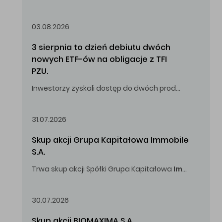
Oferowana cena zakupu Akcji – 10,00 zł za jedną Akcję.
03.08.2026
3 sierpnia to dzień debiutu dwóch 
nowych ETF-ów na obligacje z TFI 
PZU.
Inwestorzy zyskali dostęp do dwóch produktów umożliwiających inwestowanie w obligacje skarbowe.
31.07.2026
Skup akcji Grupa Kapitałowa Immobile 
S.A.
Trwa skup akcji Spółki Grupa Kapitałowa
Immobile
S.A
Oferowana cena zakupu Akcji -
5,00
zł za jedną Akcję.
30.07.2026
Skup akcji BIOMAXIMA S.A.