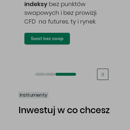
awy
indeksy
bez punktów
swapowych i bez prowizji.
CFD na futures, ty i rynek.
Świat bez swap
Otwórz rachunek maklerski online
Otwórz konto IKE/IKZE
Świat bez swap i prowizji
Instrumenty
Inwestuj w co chcesz