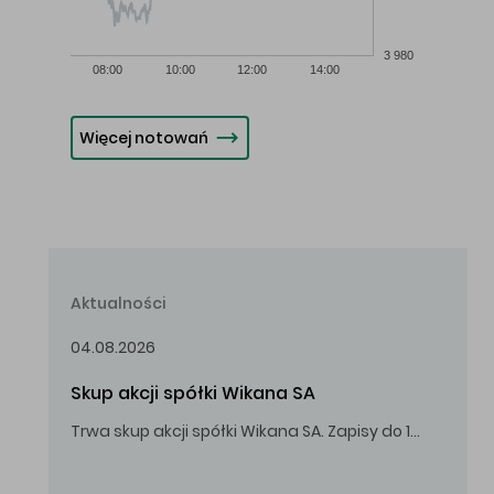
3 980
08:00
10:00
12:00
14:00
Więcej notowań
Aktualności
04.08.2026
Skup akcji spółki Wikana SA
Trwa skup akcji spółki Wikana SA. Zapisy do 14.08.2026 r. do godz. 16.00.
Oferowana cena zakupu Akcji – 10,00 zł za jedną Akcję.