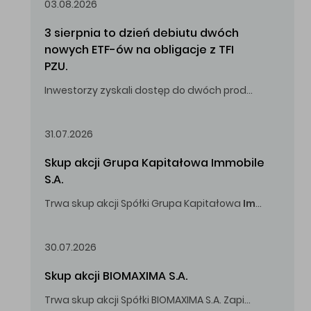
03.08.2026
3 sierpnia to dzień debiutu dwóch 
nowych ETF-ów na obligacje z TFI 
PZU.
Inwestorzy zyskali dostęp do dwóch produktów umożliwiających inwestowanie w obligacje skarbowe.
31.07.2026
Skup akcji Grupa Kapitałowa Immobile 
S.A.
Trwa skup akcji Spółki Grupa Kapitałowa
Immobile
S.A
Oferowana cena zakupu Akcji -
5,00
zł za jedną Akcję.
30.07.2026
Skup akcji BIOMAXIMA S.A.
Trwa skup akcji Spółki BIOMAXIMA S.A. Zapisy do 4 sierpnia 2026 r. do godz. 16.00.