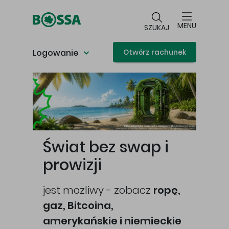
Przejdź do głównej treści
MENU
SZUKAJ
Logowanie
Otwórz rachunek
Główna treść
Świat bez swap i
prowizji
jest możliwy - zobacz
ropę,
gaz, Bitcoina,
cej
amerykańskie i niemieckie