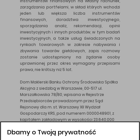
instrumentów finansowych na własny rachunek,
zarządzania portfelami, w skład których wchodzi
jeden lub większa liczba instrumentów
finansowych, doradztwa inwestycyjnego,
sporządzania analiz, rekomendacji, opinii
inwestycyjnych i innych produktów, w tym badań
inwestycyjnych, a także usług świadczonych na
rynkach towarowych w zakresie nabywania i
zbywania towarów giełdowych, zapis rozmowy
zostanie udostępniony na żądanie osoby
uprawnionej przez okres wymagany przepisami
prawa, nie krótszy niż 5 lat.
Dom Maklerski Banku Ochrony Środowiska Spółka
Akcyjna z siedzibą w Warszawie, 00-517 ul.
Marszałkowska 78/80, wpisana w Rejestrze
Przedsiębiorców prowadzonym przez Sąd
Rejonowy dla m. st. Warszawy XII Wydział
Gospodarczy KRS, pod numerem 0000048901, z
kapitałem zakładowym w wysokości 23.640.000
złotych, wpłaconym w całości, NIP 526-10-26-828.
Dbamy o Twoją prywatność
DM BOŚ działa na podstawie zezwolenia KNF z dnia
18.08.94 r.