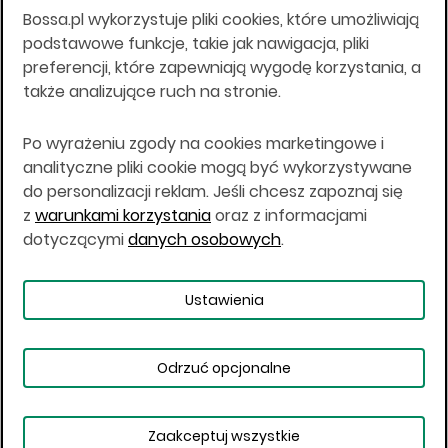
Bossa.pl wykorzystuje pliki cookies, które umożliwiają
Wszelkie informacje na niniejszej stronie w tym
podstawowe funkcje, takie jak nawigacja, pliki
informacje o produktach inwestycyjnych nie są
preferencji, które zapewniają wygodę korzystania, a
kierowane do osób mających miejsce
także analizujące ruch na stronie.
zamieszkania lub pobytu w Stanach
Zjednoczonych Ameryki, Australii, Kanadzie lub
Japonii, ani w dowolnej innej jurysdykcji, w której
Po wyrażeniu zgody na cookies marketingowe i
taki materiał byłby sprzeczny z prawem lub w
analityczne pliki cookie mogą być wykorzystywane
których zgodne z prawem nabycie produktów
do personalizacji reklam. Jeśli chcesz zapoznaj się
inwestycyjnych nie jest możliwe lub w której nie
z
warunkami korzystania
oraz z informacjami
jest możliwe złożenie oferty. Prawa obowiązujące
w danej jurysdykcji określają, czy jest możliwe
dotyczącymi
danych osobowych
.
nabycie poszczególnych produktów
inwestycyjnych w danej jurysdykcji.
Ustawienia
Copyright © 2026 BOŚ | BOSSA.PL
Odrzuć opcjonalne
Warunki korzystania
Dane osobowe
Bezpieczeństwo
Ustawienia plików cookies
Zaakceptuj wszystkie