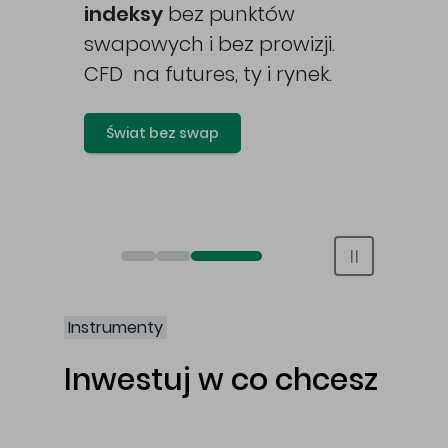
awy
indeksy
bez punktów
swapowych i bez prowizji.
CFD na futures, ty i rynek.
Świat bez swap
Otwórz rachunek maklerski online
Otwórz konto IKE/IKZE
Świat bez swap i prowizji
Instrumenty
Inwestuj w co chcesz