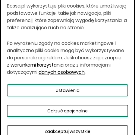
Bossa.pl wykorzystuje pliki cookies, które umożliwiają
Wszelkie informacje na niniejszej stronie w tym
podstawowe funkcje, takie jak nawigacja, pliki
informacje o produktach inwestycyjnych nie są
preferencji, które zapewniają wygodę korzystania, a
kierowane do osób mających miejsce
także analizujące ruch na stronie.
zamieszkania lub pobytu w Stanach
Zjednoczonych Ameryki, Australii, Kanadzie lub
Japonii, ani w dowolnej innej jurysdykcji, w której
Po wyrażeniu zgody na cookies marketingowe i
taki materiał byłby sprzeczny z prawem lub w
analityczne pliki cookie mogą być wykorzystywane
których zgodne z prawem nabycie produktów
do personalizacji reklam. Jeśli chcesz zapoznaj się
inwestycyjnych nie jest możliwe lub w której nie
z
warunkami korzystania
oraz z informacjami
jest możliwe złożenie oferty. Prawa obowiązujące
w danej jurysdykcji określają, czy jest możliwe
dotyczącymi
danych osobowych
.
nabycie poszczególnych produktów
inwestycyjnych w danej jurysdykcji.
Ustawienia
Copyright © 2026 BOŚ | BOSSA.PL
Odrzuć opcjonalne
Warunki korzystania
Dane osobowe
Bezpieczeństwo
Ustawienia plików cookies
Zaakceptuj wszystkie