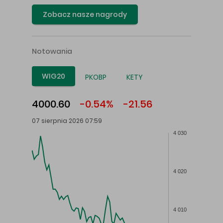
Zobacz nasze nagrody
Notowania
WIG20
PKOBP
KETY
4000.60
-0.54%
-21.56
07 sierpnia 2026 07:59
4 030
4 020
4 010