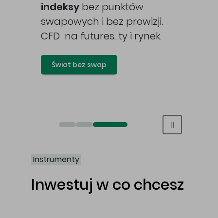
awy
indeksy
bez punktów
swapowych i bez prowizji.
CFD na futures, ty i rynek.
Świat bez swap
Otwórz rachunek maklerski online
Otwórz konto IKE/IKZE
Świat bez swap i prowizji
Instrumenty
Inwestuj w co chcesz