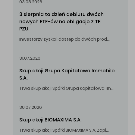
03.08.2026
3 sierpnia to dzień debiutu dwóch 
nowych ETF-ów na obligacje z TFI 
PZU.
Inwestorzy zyskali dostęp do dwóch produktów umożliwiających inwestowanie w obligacje skarbowe.
31.07.2026
Skup akcji Grupa Kapitałowa Immobile 
S.A.
Trwa skup akcji Spółki Grupa Kapitałowa
Immobile
S.A
Oferowana cena zakupu Akcji -
5,00
zł za jedną Akcję.
30.07.2026
Skup akcji BIOMAXIMA S.A.
Trwa skup akcji Spółki BIOMAXIMA S.A. Zapisy do 4 sierpnia 2026 r. do godz. 16.00.