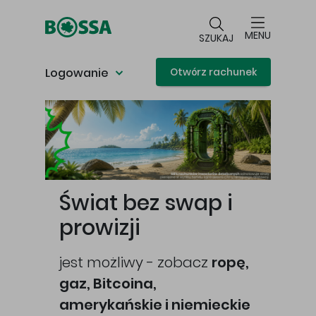
Przejdź do głównej treści
MENU
SZUKAJ
Logowanie
Otwórz rachunek
Główna treść
Świat bez swap i
prowizji
jest możliwy - zobacz
ropę,
gaz, Bitcoina,
cej
amerykańskie i niemieckie