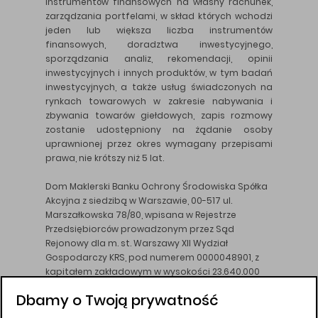
instrumentów finansowych na własny rachunek,
zarządzania portfelami, w skład których wchodzi
jeden lub większa liczba instrumentów
finansowych, doradztwa inwestycyjnego,
sporządzania analiz, rekomendacji, opinii
inwestycyjnych i innych produktów, w tym badań
inwestycyjnych, a także usług świadczonych na
rynkach towarowych w zakresie nabywania i
zbywania towarów giełdowych, zapis rozmowy
zostanie udostępniony na żądanie osoby
uprawnionej przez okres wymagany przepisami
prawa, nie krótszy niż 5 lat.
Dom Maklerski Banku Ochrony Środowiska Spółka
Akcyjna z siedzibą w Warszawie, 00-517 ul.
Marszałkowska 78/80, wpisana w Rejestrze
Przedsiębiorców prowadzonym przez Sąd
Rejonowy dla m. st. Warszawy XII Wydział
Gospodarczy KRS, pod numerem 0000048901, z
kapitałem zakładowym w wysokości 23.640.000
złotych, wpłaconym w całości, NIP 526-10-26-828.
Dbamy o Twoją prywatność
DM BOŚ działa na podstawie zezwolenia KNF z dnia
18.08.94 r.