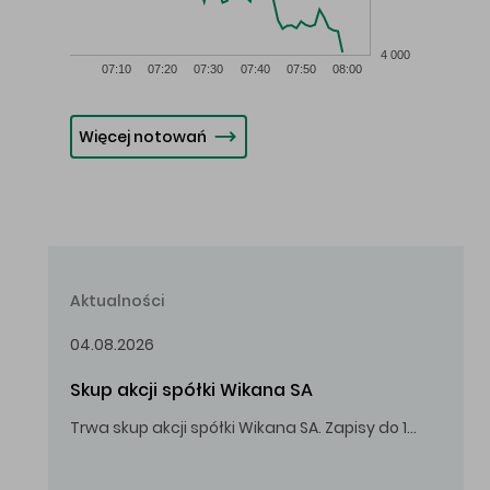
4 000
07:10
07:20
07:30
07:40
07:50
08:00
Więcej notowań
Aktualności
04.08.2026
Skup akcji spółki Wikana SA
Trwa skup akcji spółki Wikana SA. Zapisy do 14.08.2026 r. do godz. 16.00.
Oferowana cena zakupu Akcji – 10,00 zł za jedną Akcję.