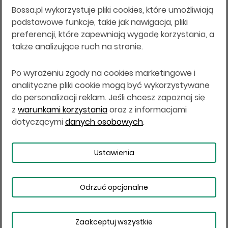
Bossa.pl wykorzystuje pliki cookies, które umożliwiają
Wszelkie informacje na niniejszej stronie w tym
podstawowe funkcje, takie jak nawigacja, pliki
informacje o produktach inwestycyjnych nie są
preferencji, które zapewniają wygodę korzystania, a
kierowane do osób mających miejsce
także analizujące ruch na stronie.
zamieszkania lub pobytu w Stanach
Zjednoczonych Ameryki, Australii, Kanadzie lub
Japonii, ani w dowolnej innej jurysdykcji, w której
Po wyrażeniu zgody na cookies marketingowe i
taki materiał byłby sprzeczny z prawem lub w
analityczne pliki cookie mogą być wykorzystywane
których zgodne z prawem nabycie produktów
do personalizacji reklam. Jeśli chcesz zapoznaj się
inwestycyjnych nie jest możliwe lub w której nie
z
warunkami korzystania
oraz z informacjami
jest możliwe złożenie oferty. Prawa obowiązujące
w danej jurysdykcji określają, czy jest możliwe
dotyczącymi
danych osobowych
.
nabycie poszczególnych produktów
inwestycyjnych w danej jurysdykcji.
Ustawienia
Copyright © 2026 BOŚ | BOSSA.PL
Odrzuć opcjonalne
Warunki korzystania
Dane osobowe
Bezpieczeństwo
Ustawienia plików cookies
Zaakceptuj wszystkie