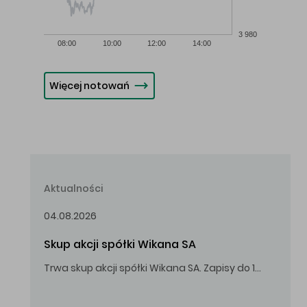
3 980
08:00
10:00
12:00
14:00
Więcej notowań
Aktualności
04.08.2026
Skup akcji spółki Wikana SA
Trwa skup akcji spółki Wikana SA. Zapisy do 14.08.2026 r. do godz. 16.00.
Oferowana cena zakupu Akcji – 10,00 zł za jedną Akcję.