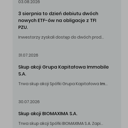
03.08.2026
3 sierpnia to dzień debiutu dwóch 
nowych ETF-ów na obligacje z TFI 
PZU.
Inwestorzy zyskali dostęp do dwóch produktów umożliwiających inwestowanie w obligacje skarbowe.
31.07.2026
Skup akcji Grupa Kapitałowa Immobile 
S.A.
Trwa skup akcji Spółki Grupa Kapitałowa
Immobile
S.A
Oferowana cena zakupu Akcji -
5,00
zł za jedną Akcję.
30.07.2026
Skup akcji BIOMAXIMA S.A.
Trwa skup akcji Spółki BIOMAXIMA S.A. Zapisy do 4 sierpnia 2026 r. do godz. 16.00.