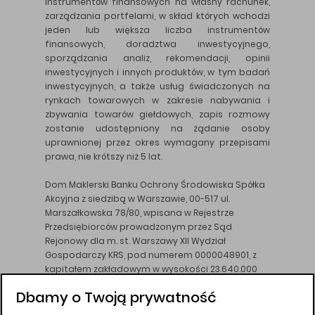
instrumentów finansowych na własny rachunek,
zarządzania portfelami, w skład których wchodzi
jeden lub większa liczba instrumentów
finansowych, doradztwa inwestycyjnego,
sporządzania analiz, rekomendacji, opinii
inwestycyjnych i innych produktów, w tym badań
inwestycyjnych, a także usług świadczonych na
rynkach towarowych w zakresie nabywania i
zbywania towarów giełdowych, zapis rozmowy
zostanie udostępniony na żądanie osoby
uprawnionej przez okres wymagany przepisami
prawa, nie krótszy niż 5 lat.
Dom Maklerski Banku Ochrony Środowiska Spółka
Akcyjna z siedzibą w Warszawie, 00-517 ul.
Marszałkowska 78/80, wpisana w Rejestrze
Przedsiębiorców prowadzonym przez Sąd
Rejonowy dla m. st. Warszawy XII Wydział
Gospodarczy KRS, pod numerem 0000048901, z
kapitałem zakładowym w wysokości 23.640.000
złotych, wpłaconym w całości, NIP 526-10-26-828.
Dbamy o Twoją prywatność
DM BOŚ działa na podstawie zezwolenia KNF z dnia
18.08.94 r.