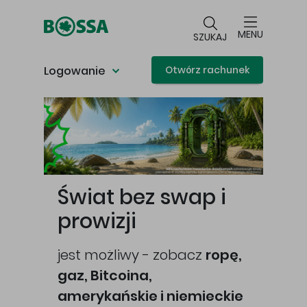
Przejdź do głównej treści
MENU
SZUKAJ
Logowanie
Otwórz rachunek
Główna treść
Świat bez swap i
prowizji
jest możliwy - zobacz
ropę,
gaz, Bitcoina,
cej
amerykańskie i niemieckie