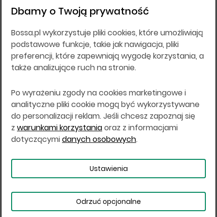
złotych, wpłaconym w całości, NIP 526-10-26-828.
Dbamy o Twoją prywatność
DM BOŚ działa na podstawie zezwolenia KNF z dnia
18.08.94 r.
Bossa.pl wykorzystuje pliki cookies, które umożliwiają
Wszelkie informacje na niniejszej stronie w tym
podstawowe funkcje, takie jak nawigacja, pliki
informacje o produktach inwestycyjnych nie są
preferencji, które zapewniają wygodę korzystania, a
kierowane do osób mających miejsce
także analizujące ruch na stronie.
zamieszkania lub pobytu w Stanach
Zjednoczonych Ameryki, Australii, Kanadzie lub
Japonii, ani w dowolnej innej jurysdykcji, w której
Po wyrażeniu zgody na cookies marketingowe i
taki materiał byłby sprzeczny z prawem lub w
analityczne pliki cookie mogą być wykorzystywane
których zgodne z prawem nabycie produktów
do personalizacji reklam. Jeśli chcesz zapoznaj się
inwestycyjnych nie jest możliwe lub w której nie
z
warunkami korzystania
oraz z informacjami
jest możliwe złożenie oferty. Prawa obowiązujące
w danej jurysdykcji określają, czy jest możliwe
dotyczącymi
danych osobowych
.
nabycie poszczególnych produktów
inwestycyjnych w danej jurysdykcji.
Ustawienia
Copyright © 2026 BOŚ | BOSSA.PL
Odrzuć opcjonalne
Warunki korzystania
Dane osobowe
Bezpieczeństwo
Ustawienia plików cookies