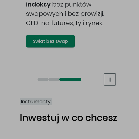
awy
indeksy
bez punktów
swapowych i bez prowizji.
CFD na futures, ty i rynek.
Świat bez swap
Otwórz rachunek maklerski online
Otwórz konto IKE/IKZE
Świat bez swap i prowizji
Instrumenty
Inwestuj w co chcesz