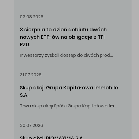
Oferowana cena zakupu Akcji – 10,00 zł za jedną Akcję.
03.08.2026
3 sierpnia to dzień debiutu dwóch 
nowych ETF-ów na obligacje z TFI 
PZU.
Inwestorzy zyskali dostęp do dwóch produktów umożliwiających inwestowanie w obligacje skarbowe.
31.07.2026
Skup akcji Grupa Kapitałowa Immobile 
S.A.
Trwa skup akcji Spółki Grupa Kapitałowa
Immobile
S.A
Oferowana cena zakupu Akcji -
5,00
zł za jedną Akcję.
30.07.2026
Skup akcji BIOMAXIMA S.A.