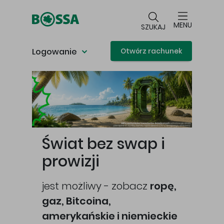
Przejdź do głównej treści
MENU
SZUKAJ
Logowanie
Otwórz rachunek
Główna treść
Świat bez swap i
prowizji
jest możliwy - zobacz
ropę,
gaz, Bitcoina,
cej
amerykańskie i niemieckie