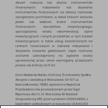
zleceń nabycia lub zbycia instrumentów
finansowych, nabywania lub zbywania
instrumentów finansowych na własny rachunek,
zarządzania portfelami, w skład których wchodzi
jeden lub większa liczba instrumentów
finansowych, doradztwa inwestycyjnego,
sporządzania analiz, rekomendacji, opinii
inwestycyjnych i innych produktów, w tym badań
inwestycyjnych, a także usług świadczonych na
rynkach towarowych w zakresie nabywania i
zbywania towarów giełdowych, zapis rozmowy
zostanie udostępniony na żądanie osoby
uprawnionej przez okres wymagany przepisami
prawa, nie krótszy niż 5 lat.
Dom Maklerski Banku Ochrony Środowiska Spółka
Akcyjna z siedzibą w Warszawie, 00-517 ul.
Marszałkowska 78/80, wpisana w Rejestrze
Przedsiębiorców prowadzonym przez Sąd
Rejonowy dla m. st. Warszawy XII Wydział
Gospodarczy KRS, pod numerem 0000048901, z
kapitałem zakładowym w wysokości 23.640.000