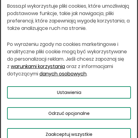
Bossa.pl wykorzystuje pliki cookies, które umożliwiają
Wszelkie informacje na niniejszej stronie w tym
podstawowe funkcje, takie jak nawigacja, pliki
informacje o produktach inwestycyjnych nie są
preferencji, które zapewniają wygodę korzystania, a
kierowane do osób mających miejsce
także analizujące ruch na stronie.
zamieszkania lub pobytu w Stanach
Zjednoczonych Ameryki, Australii, Kanadzie lub
Japonii, ani w dowolnej innej jurysdykcji, w której
Po wyrażeniu zgody na cookies marketingowe i
taki materiał byłby sprzeczny z prawem lub w
analityczne pliki cookie mogą być wykorzystywane
których zgodne z prawem nabycie produktów
do personalizacji reklam. Jeśli chcesz zapoznaj się
inwestycyjnych nie jest możliwe lub w której nie
z
warunkami korzystania
oraz z informacjami
jest możliwe złożenie oferty. Prawa obowiązujące
w danej jurysdykcji określają, czy jest możliwe
dotyczącymi
danych osobowych
.
nabycie poszczególnych produktów
inwestycyjnych w danej jurysdykcji.
Ustawienia
Copyright © 2026 BOŚ | BOSSA.PL
Odrzuć opcjonalne
Warunki korzystania
Dane osobowe
Bezpieczeństwo
Ustawienia plików cookies
Zaakceptuj wszystkie