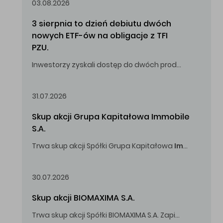
03.08.2026
3 sierpnia to dzień debiutu dwóch 
nowych ETF-ów na obligacje z TFI 
PZU.
Inwestorzy zyskali dostęp do dwóch produktów umożliwiających inwestowanie w obligacje skarbowe.
31.07.2026
Skup akcji Grupa Kapitałowa Immobile 
S.A.
Trwa skup akcji Spółki Grupa Kapitałowa
Immobile
S.A
Oferowana cena zakupu Akcji -
5,00
zł za jedną Akcję.
30.07.2026
Skup akcji BIOMAXIMA S.A.
Trwa skup akcji Spółki BIOMAXIMA S.A. Zapisy do 4 sierpnia 2026 r. do godz. 16.00.