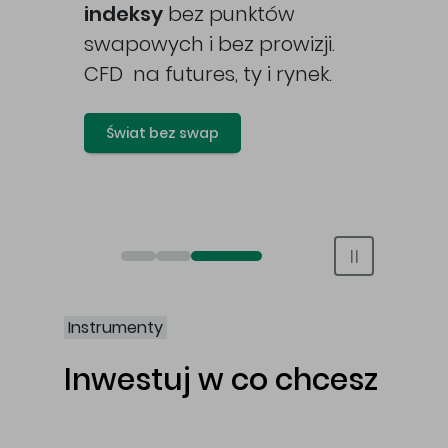
awy
indeksy
bez punktów
swapowych i bez prowizji.
CFD na futures, ty i rynek.
Świat bez swap
Otwórz rachunek maklerski online
Otwórz konto IKE/IKZE
Świat bez swap i prowizji
Instrumenty
Inwestuj w co chcesz