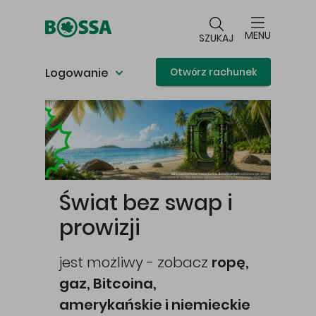
Przejdź do głównej treści
MENU
SZUKAJ
Logowanie
Otwórz rachunek
Główna treść
Świat bez swap i
prowizji
jest możliwy - zobacz
ropę,
gaz, Bitcoina,
cej
amerykańskie i niemieckie