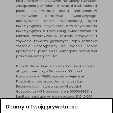
instrumentów finansowych na własny rachunek,
zarządzania portfelami, w skład których wchodzi
jeden lub większa liczba instrumentów
finansowych, doradztwa inwestycyjnego,
sporządzania analiz, rekomendacji, opinii
inwestycyjnych i innych produktów, w tym badań
inwestycyjnych, a także usług świadczonych na
rynkach towarowych w zakresie nabywania i
zbywania towarów giełdowych, zapis rozmowy
zostanie udostępniony na żądanie osoby
uprawnionej przez okres wymagany przepisami
prawa, nie krótszy niż 5 lat.
Dom Maklerski Banku Ochrony Środowiska Spółka
Akcyjna z siedzibą w Warszawie, 00-517 ul.
Marszałkowska 78/80, wpisana w Rejestrze
Przedsiębiorców prowadzonym przez Sąd
Rejonowy dla m. st. Warszawy XII Wydział
Gospodarczy KRS, pod numerem 0000048901, z
kapitałem zakładowym w wysokości 23.640.000
złotych, wpłaconym w całości, NIP 526-10-26-828.
Dbamy o Twoją prywatność
DM BOŚ działa na podstawie zezwolenia KNF z dnia
18.08.94 r.