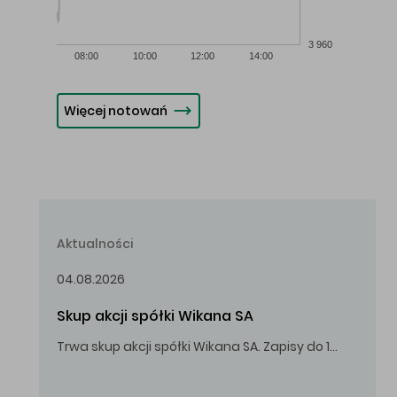
3 960
08:00
10:00
12:00
14:00
Więcej notowań
Aktualności
04.08.2026
Skup akcji spółki Wikana SA
Trwa skup akcji spółki Wikana SA. Zapisy do 14.08.2026 r. do godz. 16.00.
Oferowana cena zakupu Akcji – 10,00 zł za jedną Akcję.