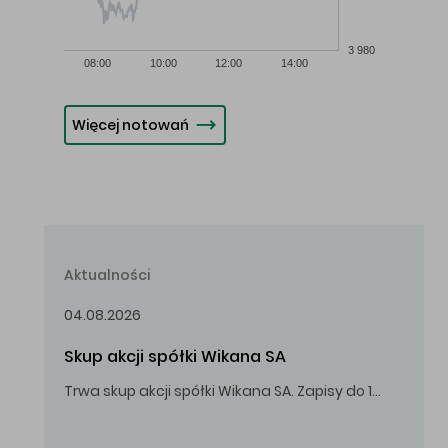
3 980
08:00
10:00
12:00
14:00
Więcej notowań
Aktualności
04.08.2026
Skup akcji spółki Wikana SA
Trwa skup akcji spółki Wikana SA. Zapisy do 14.08.2026 r. do godz. 16.00.
Oferowana cena zakupu Akcji – 10,00 zł za jedną Akcję.