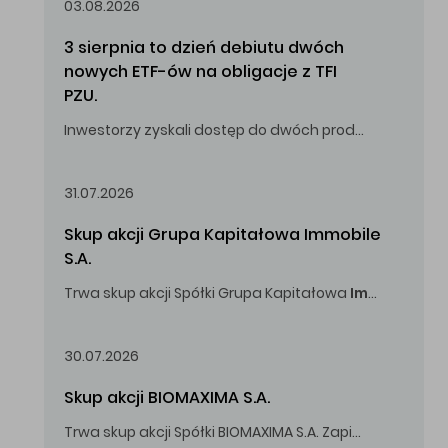
03.08.2026
3 sierpnia to dzień debiutu dwóch 
nowych ETF-ów na obligacje z TFI 
PZU.
Inwestorzy zyskali dostęp do dwóch produktów umożliwiających inwestowanie w obligacje skarbowe.
31.07.2026
Skup akcji Grupa Kapitałowa Immobile 
S.A.
Trwa skup akcji Spółki Grupa Kapitałowa
Immobile
S.A
Oferowana cena zakupu Akcji -
5,00
zł za jedną Akcję.
30.07.2026
Skup akcji BIOMAXIMA S.A.
Trwa skup akcji Spółki BIOMAXIMA S.A. Zapisy do 4 sierpnia 2026 r. do godz. 16.00.