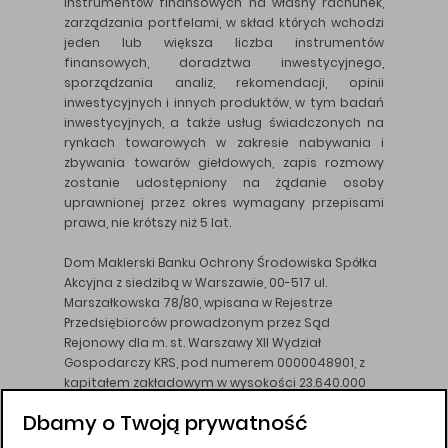
instrumentów finansowych na własny rachunek,
zarządzania portfelami, w skład których wchodzi
jeden lub większa liczba instrumentów
finansowych, doradztwa inwestycyjnego,
sporządzania analiz, rekomendacji, opinii
inwestycyjnych i innych produktów, w tym badań
inwestycyjnych, a także usług świadczonych na
rynkach towarowych w zakresie nabywania i
zbywania towarów giełdowych, zapis rozmowy
zostanie udostępniony na żądanie osoby
uprawnionej przez okres wymagany przepisami
prawa, nie krótszy niż 5 lat.
Dom Maklerski Banku Ochrony Środowiska Spółka
Akcyjna z siedzibą w Warszawie, 00-517 ul.
Marszałkowska 78/80, wpisana w Rejestrze
Przedsiębiorców prowadzonym przez Sąd
Rejonowy dla m. st. Warszawy XII Wydział
Gospodarczy KRS, pod numerem 0000048901, z
kapitałem zakładowym w wysokości 23.640.000
złotych, wpłaconym w całości, NIP 526-10-26-828.
Dbamy o Twoją prywatność
DM BOŚ działa na podstawie zezwolenia KNF z dnia
18.08.94 r.