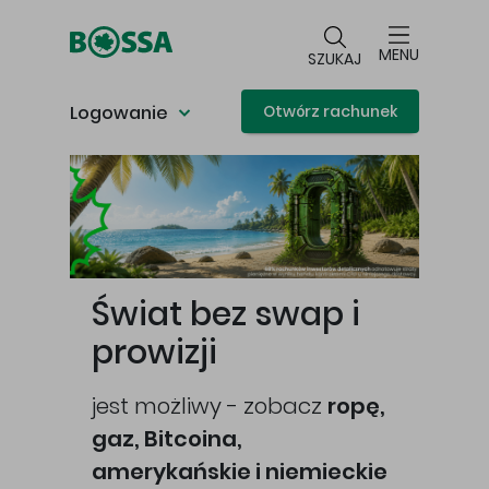
Przejdź do głównej treści
MENU
SZUKAJ
Logowanie
Otwórz rachunek
Główna treść
Świat bez swap i
prowizji
jest możliwy - zobacz
ropę,
gaz, Bitcoina,
cej
amerykańskie i niemieckie