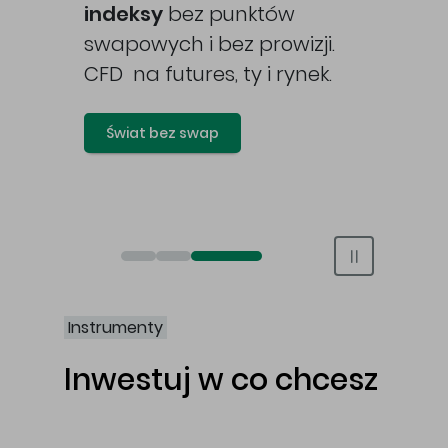
awy
indeksy
bez punktów
swapowych i bez prowizji.
CFD na futures, ty i rynek.
Świat bez swap
Otwórz rachunek maklerski online
Otwórz konto IKE/IKZE
Świat bez swap i prowizji
Instrumenty
Inwestuj w co chcesz