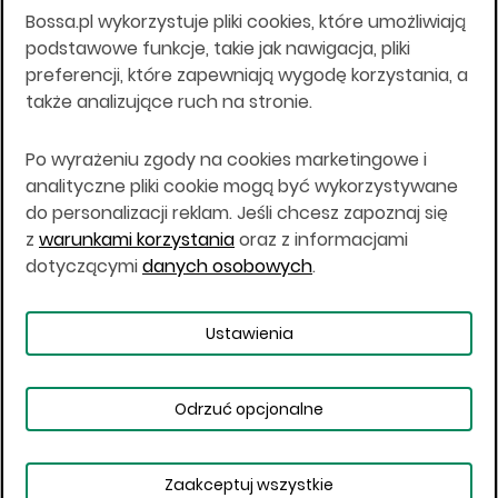
Bossa.pl wykorzystuje pliki cookies, które umożliwiają
Wszelkie informacje na niniejszej stronie w tym
podstawowe funkcje, takie jak nawigacja, pliki
informacje o produktach inwestycyjnych nie są
preferencji, które zapewniają wygodę korzystania, a
kierowane do osób mających miejsce
także analizujące ruch na stronie.
zamieszkania lub pobytu w Stanach
Zjednoczonych Ameryki, Australii, Kanadzie lub
Japonii, ani w dowolnej innej jurysdykcji, w której
Po wyrażeniu zgody na cookies marketingowe i
taki materiał byłby sprzeczny z prawem lub w
analityczne pliki cookie mogą być wykorzystywane
których zgodne z prawem nabycie produktów
do personalizacji reklam. Jeśli chcesz zapoznaj się
inwestycyjnych nie jest możliwe lub w której nie
z
warunkami korzystania
oraz z informacjami
jest możliwe złożenie oferty. Prawa obowiązujące
w danej jurysdykcji określają, czy jest możliwe
dotyczącymi
danych osobowych
.
nabycie poszczególnych produktów
inwestycyjnych w danej jurysdykcji.
Ustawienia
Copyright © 2026 BOŚ | BOSSA.PL
Odrzuć opcjonalne
Warunki korzystania
Dane osobowe
Bezpieczeństwo
Ustawienia plików cookies
Zaakceptuj wszystkie