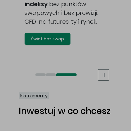
awy
indeksy
bez punktów
swapowych i bez prowizji.
CFD na futures, ty i rynek.
Świat bez swap
Otwórz rachunek maklerski online
Otwórz konto IKE/IKZE
Świat bez swap i prowizji
Instrumenty
Inwestuj w co chcesz