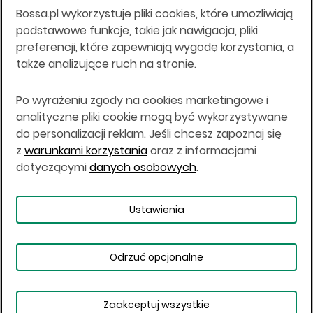
Bossa.pl wykorzystuje pliki cookies, które umożliwiają
Wszelkie informacje na niniejszej stronie w tym
podstawowe funkcje, takie jak nawigacja, pliki
informacje o produktach inwestycyjnych nie są
preferencji, które zapewniają wygodę korzystania, a
kierowane do osób mających miejsce
także analizujące ruch na stronie.
zamieszkania lub pobytu w Stanach
Zjednoczonych Ameryki, Australii, Kanadzie lub
Japonii, ani w dowolnej innej jurysdykcji, w której
Po wyrażeniu zgody na cookies marketingowe i
taki materiał byłby sprzeczny z prawem lub w
analityczne pliki cookie mogą być wykorzystywane
których zgodne z prawem nabycie produktów
do personalizacji reklam. Jeśli chcesz zapoznaj się
inwestycyjnych nie jest możliwe lub w której nie
z
warunkami korzystania
oraz z informacjami
jest możliwe złożenie oferty. Prawa obowiązujące
w danej jurysdykcji określają, czy jest możliwe
dotyczącymi
danych osobowych
.
nabycie poszczególnych produktów
inwestycyjnych w danej jurysdykcji.
Ustawienia
Copyright © 2026 BOŚ | BOSSA.PL
Odrzuć opcjonalne
Warunki korzystania
Dane osobowe
Bezpieczeństwo
Ustawienia plików cookies
Zaakceptuj wszystkie