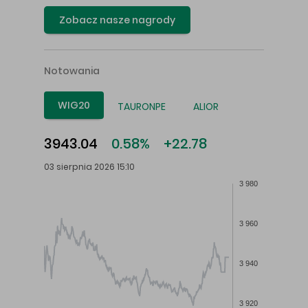
Zobacz nasze nagrody
Notowania
WIG20
TAURONPE
ALIOR
3943.04
0.58%
+22.78
03 sierpnia 2026 15:10
3 980
3 960
3 940
3 920