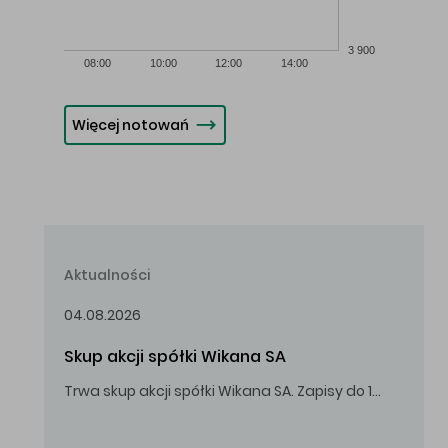
3 900
08:00
10:00
12:00
14:00
Więcej notowań
Aktualności
04.08.2026
Skup akcji spółki Wikana SA
Trwa skup akcji spółki Wikana SA. Zapisy do 14.08.2026 r. do godz. 16.00.
Oferowana cena zakupu Akcji – 10,00 zł za jedną Akcję.