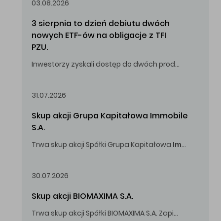
03.08.2026
3 sierpnia to dzień debiutu dwóch 
nowych ETF-ów na obligacje z TFI 
PZU.
Inwestorzy zyskali dostęp do dwóch produktów umożliwiających inwestowanie w obligacje skarbowe.
31.07.2026
Skup akcji Grupa Kapitałowa Immobile 
S.A.
Trwa skup akcji Spółki Grupa Kapitałowa
Immobile
S.A
Oferowana cena zakupu Akcji -
5,00
zł za jedną Akcję.
30.07.2026
Skup akcji BIOMAXIMA S.A.
Trwa skup akcji Spółki BIOMAXIMA S.A. Zapisy do 4 sierpnia 2026 r. do godz. 16.00.