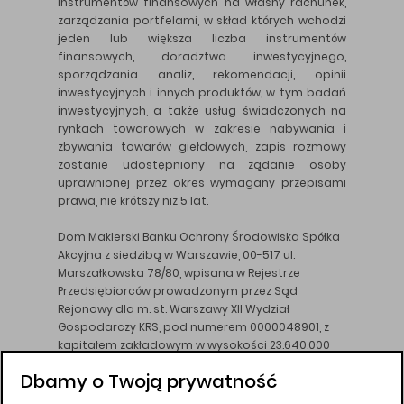
instrumentów finansowych na własny rachunek,
zarządzania portfelami, w skład których wchodzi
jeden lub większa liczba instrumentów
finansowych, doradztwa inwestycyjnego,
sporządzania analiz, rekomendacji, opinii
inwestycyjnych i innych produktów, w tym badań
inwestycyjnych, a także usług świadczonych na
rynkach towarowych w zakresie nabywania i
zbywania towarów giełdowych, zapis rozmowy
zostanie udostępniony na żądanie osoby
uprawnionej przez okres wymagany przepisami
prawa, nie krótszy niż 5 lat.
Dom Maklerski Banku Ochrony Środowiska Spółka
Akcyjna z siedzibą w Warszawie, 00-517 ul.
Marszałkowska 78/80, wpisana w Rejestrze
Przedsiębiorców prowadzonym przez Sąd
Rejonowy dla m. st. Warszawy XII Wydział
Gospodarczy KRS, pod numerem 0000048901, z
kapitałem zakładowym w wysokości 23.640.000
złotych, wpłaconym w całości, NIP 526-10-26-828.
Dbamy o Twoją prywatność
DM BOŚ działa na podstawie zezwolenia KNF z dnia
18.08.94 r.