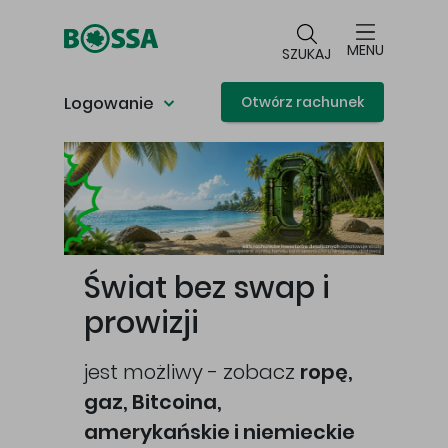
Przejdź do głównej treści
MENU
SZUKAJ
Logowanie
Otwórz rachunek
Główna treść
Świat bez swap i
prowizji
jest możliwy - zobacz
ropę,
gaz, Bitcoina,
cej
amerykańskie i niemieckie