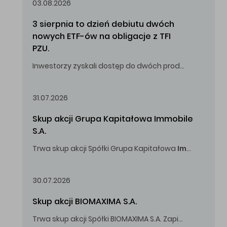
03.08.2026
3 sierpnia to dzień debiutu dwóch 
nowych ETF-ów na obligacje z TFI 
PZU.
Inwestorzy zyskali dostęp do dwóch produktów umożliwiających inwestowanie w obligacje skarbowe.
31.07.2026
Skup akcji Grupa Kapitałowa Immobile 
S.A.
Trwa skup akcji Spółki Grupa Kapitałowa
Immobile
S.A
Oferowana cena zakupu Akcji -
5,00
zł za jedną Akcję.
30.07.2026
Skup akcji BIOMAXIMA S.A.
Trwa skup akcji Spółki BIOMAXIMA S.A. Zapisy do 4 sierpnia 2026 r. do godz. 16.00.