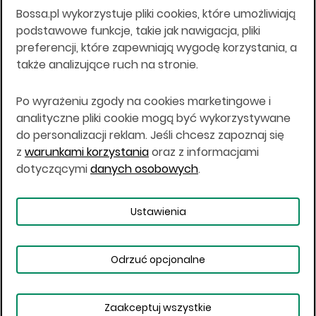
Bossa.pl wykorzystuje pliki cookies, które umożliwiają
Wszelkie informacje na niniejszej stronie w tym
podstawowe funkcje, takie jak nawigacja, pliki
informacje o produktach inwestycyjnych nie są
preferencji, które zapewniają wygodę korzystania, a
kierowane do osób mających miejsce
także analizujące ruch na stronie.
zamieszkania lub pobytu w Stanach
Zjednoczonych Ameryki, Australii, Kanadzie lub
Japonii, ani w dowolnej innej jurysdykcji, w której
Po wyrażeniu zgody na cookies marketingowe i
taki materiał byłby sprzeczny z prawem lub w
analityczne pliki cookie mogą być wykorzystywane
których zgodne z prawem nabycie produktów
do personalizacji reklam. Jeśli chcesz zapoznaj się
inwestycyjnych nie jest możliwe lub w której nie
z
warunkami korzystania
oraz z informacjami
jest możliwe złożenie oferty. Prawa obowiązujące
w danej jurysdykcji określają, czy jest możliwe
dotyczącymi
danych osobowych
.
nabycie poszczególnych produktów
inwestycyjnych w danej jurysdykcji.
Ustawienia
Copyright © 2026 BOŚ | BOSSA.PL
Odrzuć opcjonalne
Warunki korzystania
Dane osobowe
Bezpieczeństwo
Ustawienia plików cookies
Zaakceptuj wszystkie