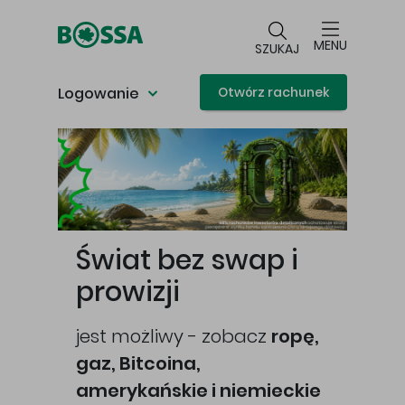
Przejdź do głównej treści
MENU
SZUKAJ
Logowanie
Otwórz rachunek
Główna treść
Świat bez swap i
prowizji
jest możliwy - zobacz
ropę,
gaz, Bitcoina,
cej
amerykańskie i niemieckie