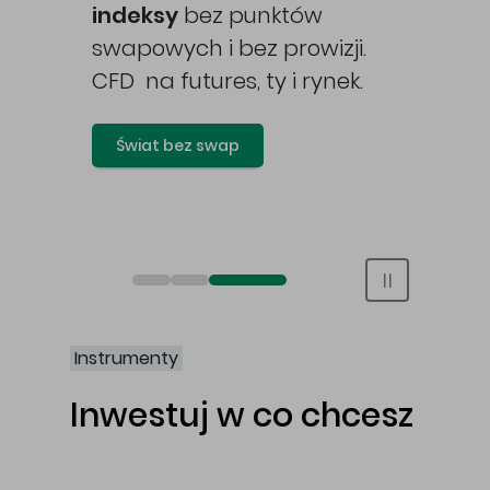
awy
indeksy
bez punktów
swapowych i bez prowizji.
CFD na futures, ty i rynek.
Świat bez swap
Otwórz rachunek maklerski online
Otwórz konto IKE/IKZE
Świat bez swap i prowizji
Instrumenty
Inwestuj w co chcesz