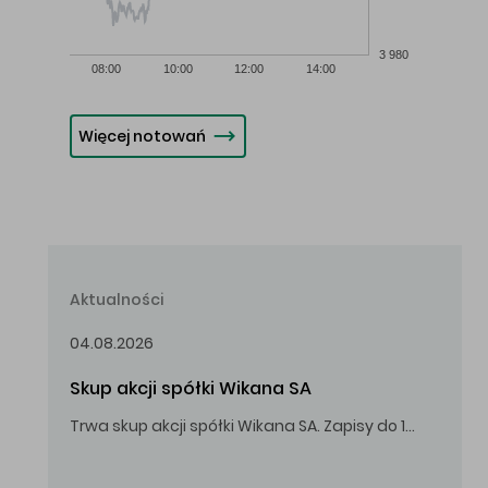
3 980
08:00
10:00
12:00
14:00
Więcej notowań
Aktualności
04.08.2026
Skup akcji spółki Wikana SA
Trwa skup akcji spółki Wikana SA. Zapisy do 14.08.2026 r. do godz. 16.00.
Oferowana cena zakupu Akcji – 10,00 zł za jedną Akcję.