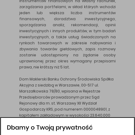
instrumentów finansowych na własny rachunek,
zarządzania portfelami, w skład których wchodzi
jeden lub większa liczba instrumentów
finansowych, doradztwa inwestycyjnego,
sporządzania analiz, rekomendacji, opinii
inwestycyjnych i innych produktów, w tym badań
inwestycyjnych, a także usług świadczonych na
rynkach towarowych w zakresie nabywania i
zbywania towarów giełdowych, zapis rozmowy
zostanie udostępniony na żądanie osoby
uprawnionej przez okres wymagany przepisami
prawa, nie krótszy niż 5 lat.
Dom Maklerski Banku Ochrony Środowiska Spółka
Akcyjna z siedzibą w Warszawie, 00-517 ul.
Marszałkowska 78/80, wpisana w Rejestrze
Przedsiębiorców prowadzonym przez Sąd
Rejonowy dla m. st. Warszawy XII Wydział
Gospodarczy KRS, pod numerem 0000048901, z
kapitałem zakładowym w wysokości 23.640.000
złotych, wpłaconym w całości, NIP 526-10-26-828.
Dbamy o Twoją prywatność
DM BOŚ działa na podstawie zezwolenia KNF z dnia
18.08.94 r.