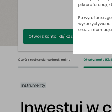
pliki preferencji,
Po wyrażeniu zgo
wykorzystywane do
oraz z informacj
Świat bez swap
Otwórz rachunek maklerski online
Otwórz konto IKE/I
Instrumenty
Inwestuj w 