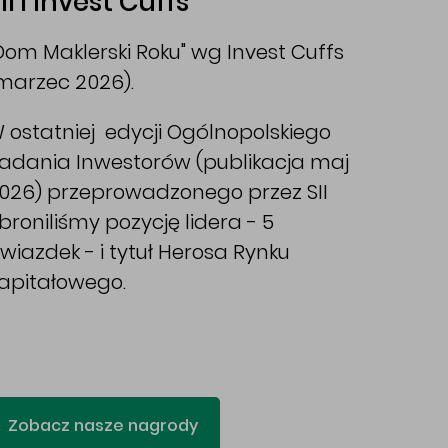
II i Invest Cuffs
Dom Maklerski Roku" wg Invest Cuffs
marzec 2026).
 ostatniej edycji Ogólnopolskiego
adania Inwestorów (publikacja maj
026) przeprowadzonego przez SII
broniliśmy pozycję lidera - 5
wiazdek - i tytuł Herosa Rynku
apitałowego.
Zobacz nasze nagrody