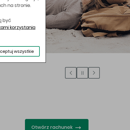
uch na stronie.
ą być
ami korzystania
ceptuj wszystkie
…
Otwórz rachunek