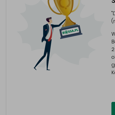
S
"
(
W
B
2
o
g
K