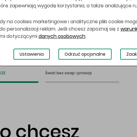
 które zapewniają wygodę korzystania, a także analizujące r
dy na cookies marketingowe i analityczne pliki cookie mog
 personalizacji reklam. Jeśli chcesz zapoznaj się z
warunk
ami dotyczącymi
danych osobowych
.
Ustawienia
Odrzuć opcjonalne
Zaak
KZE
Świat bez swap i prowizji
co chcesz