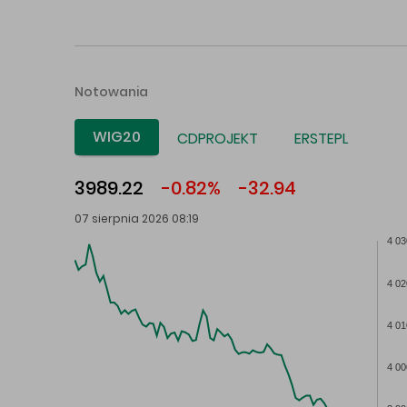
Notowania
WIG20
CDPROJEKT
ERSTEPL
3989.22
-0.82%
-32.94
07 sierpnia 2026 08:19
4 03
4 02
4 01
4 00