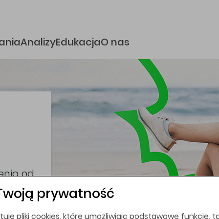
e
ania
Analizy
Edukacja
O nas
i
coina,
bez
Twoją prywatność
tuje pliki cookies, które umożliwiają podstawowe funkcje, ta