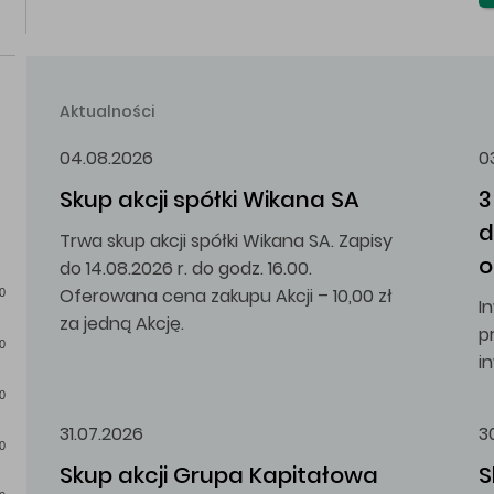
Aktualności
04.08.2026
0
Skup akcji spółki Wikana SA
3
d
Trwa skup akcji spółki Wikana SA. Zapisy
o
do 14.08.2026 r. do godz. 16.00.
Oferowana cena zakupu Akcji – 10,00 zł
0
I
za jedną Akcję.
p
0
i
0
31.07.2026
3
0
Skup akcji Grupa Kapitałowa 
S