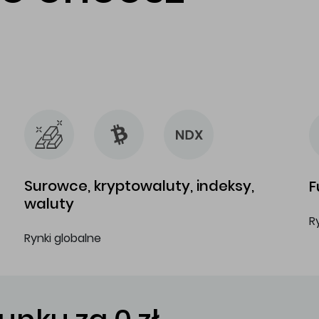
…
…
Surowce, kryptowaluty, indeksy,
F
waluty
R
Rynki globalne