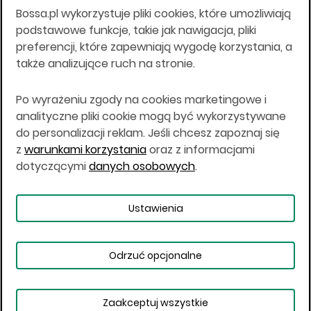
Bossa.pl wykorzystuje pliki cookies, które umożliwiają
Wszelkie informacje na niniejszej stronie w tym
podstawowe funkcje, takie jak nawigacja, pliki
informacje o produktach inwestycyjnych nie są
preferencji, które zapewniają wygodę korzystania, a
kierowane do osób mających miejsce
także analizujące ruch na stronie.
zamieszkania lub pobytu w Stanach
Zjednoczonych Ameryki, Australii, Kanadzie lub
Japonii, ani w dowolnej innej jurysdykcji, w której
Po wyrażeniu zgody na cookies marketingowe i
taki materiał byłby sprzeczny z prawem lub w
analityczne pliki cookie mogą być wykorzystywane
których zgodne z prawem nabycie produktów
do personalizacji reklam. Jeśli chcesz zapoznaj się
inwestycyjnych nie jest możliwe lub w której nie
z
warunkami korzystania
oraz z informacjami
jest możliwe złożenie oferty. Prawa obowiązujące
w danej jurysdykcji określają, czy jest możliwe
dotyczącymi
danych osobowych
.
nabycie poszczególnych produktów
inwestycyjnych w danej jurysdykcji.
Ustawienia
Copyright © 2026 BOŚ | BOSSA.PL
Odrzuć opcjonalne
Warunki korzystania
Dane osobowe
Bezpieczeństwo
Ustawienia plików cookies
Zaakceptuj wszystkie