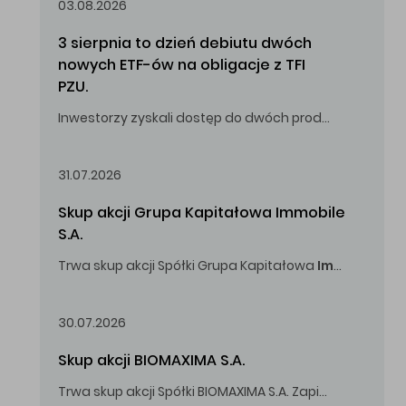
03.08.2026
3 sierpnia to dzień debiutu dwóch 
nowych ETF-ów na obligacje z TFI 
PZU.
Inwestorzy zyskali dostęp do dwóch produktów umożliwiających inwestowanie w obligacje skarbowe.
31.07.2026
Skup akcji Grupa Kapitałowa Immobile 
S.A.
Trwa skup akcji Spółki Grupa Kapitałowa
Immobile
S.A
Oferowana cena zakupu Akcji -
5,00
zł za jedną Akcję.
30.07.2026
Skup akcji BIOMAXIMA S.A.
Trwa skup akcji Spółki BIOMAXIMA S.A. Zapisy do 4 sierpnia 2026 r. do godz. 16.00.