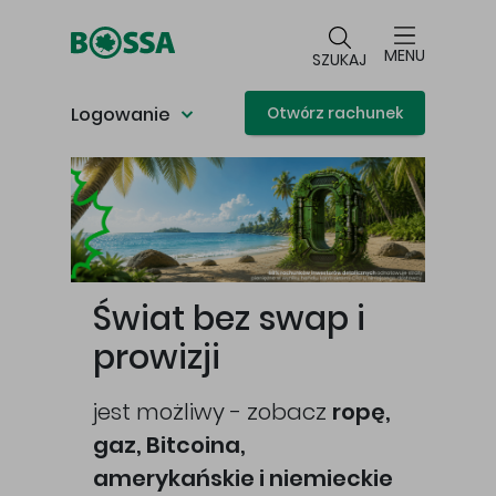
Przejdź do głównej treści
MENU
SZUKAJ
Logowanie
Otwórz rachunek
Główna treść
Świat bez swap i
prowizji
jest możliwy - zobacz
ropę,
gaz, Bitcoina,
cej
amerykańskie i niemieckie