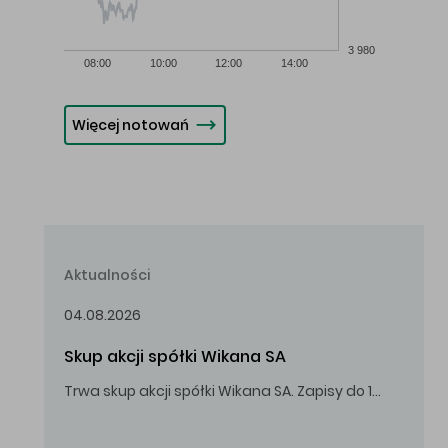
3 980
08:00
10:00
12:00
14:00
Więcej notowań
Aktualności
04.08.2026
Skup akcji spółki Wikana SA
Trwa skup akcji spółki Wikana SA. Zapisy do 14.08.2026 r. do godz. 16.00.
Oferowana cena zakupu Akcji – 10,00 zł za jedną Akcję.