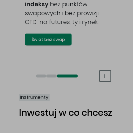
awy
indeksy
bez punktów
swapowych i bez prowizji.
CFD na futures, ty i rynek.
Świat bez swap
Otwórz rachunek maklerski online
Otwórz konto IKE/IKZE
Świat bez swap i prowizji
Instrumenty
Inwestuj w co chcesz