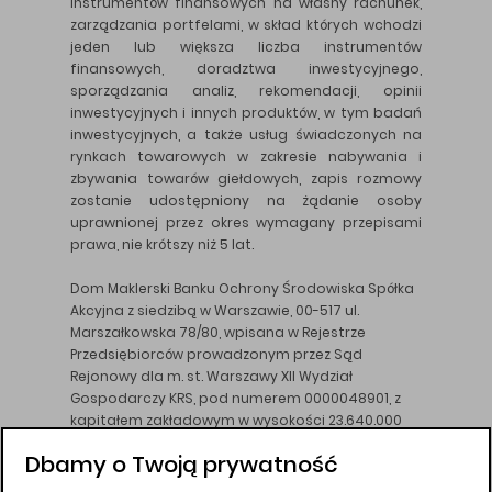
instrumentów finansowych na własny rachunek,
zarządzania portfelami, w skład których wchodzi
jeden lub większa liczba instrumentów
finansowych, doradztwa inwestycyjnego,
sporządzania analiz, rekomendacji, opinii
inwestycyjnych i innych produktów, w tym badań
inwestycyjnych, a także usług świadczonych na
rynkach towarowych w zakresie nabywania i
zbywania towarów giełdowych, zapis rozmowy
zostanie udostępniony na żądanie osoby
uprawnionej przez okres wymagany przepisami
prawa, nie krótszy niż 5 lat.
Dom Maklerski Banku Ochrony Środowiska Spółka
Akcyjna z siedzibą w Warszawie, 00-517 ul.
Marszałkowska 78/80, wpisana w Rejestrze
Przedsiębiorców prowadzonym przez Sąd
Rejonowy dla m. st. Warszawy XII Wydział
Gospodarczy KRS, pod numerem 0000048901, z
kapitałem zakładowym w wysokości 23.640.000
złotych, wpłaconym w całości, NIP 526-10-26-828.
Dbamy o Twoją prywatność
DM BOŚ działa na podstawie zezwolenia KNF z dnia
18.08.94 r.