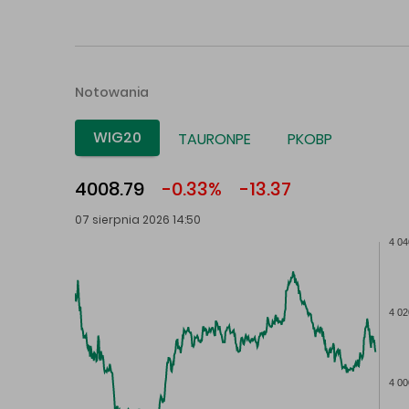
Notowania
WIG20
TAURONPE
PKOBP
4008.79
-0.33%
-13.37
07 sierpnia 2026 14:50
4 04
4 02
4 00