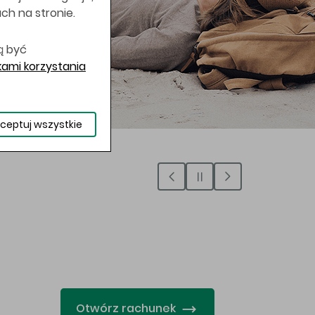
uch na stronie.
ą być
ami korzystania
ceptuj wszystkie
…
Otwórz rachunek