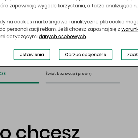
 które zapewniają wygodę korzystania, a także analizujące r
dy na cookies marketingowe i analityczne pliki cookie mog
 personalizacji reklam. Jeśli chcesz zapoznaj się z
warunk
ami dotyczącymi
danych osobowych
.
Ustawienia
Odrzuć opcjonalne
Zaak
KZE
Świat bez swap i prowizji
co chcesz