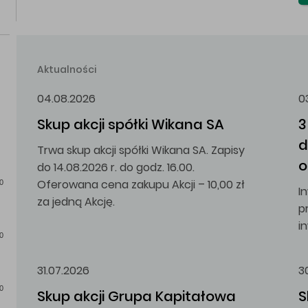
Aktualności
04.08.2026
0
Skup akcji spółki Wikana SA
3
d
Trwa skup akcji spółki Wikana SA. Zapisy
o
do 14.08.2026 r. do godz. 16.00.
Oferowana cena zakupu Akcji – 10,00 zł
0
I
za jedną Akcję.
p
i
0
31.07.2026
3
0
Skup akcji Grupa Kapitałowa 
S