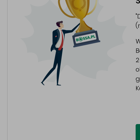
S
"
(
W
B
2
o
g
K