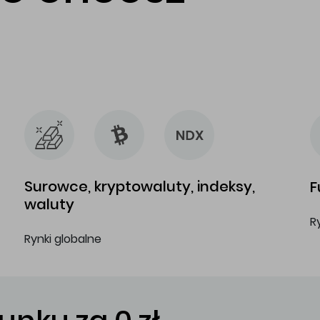
…
…
Surowce, kryptowaluty, indeksy,
F
waluty
R
Rynki globalne