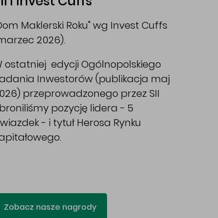
II i Invest Cuffs
Dom Maklerski Roku" wg Invest Cuffs
marzec 2026).
 ostatniej edycji Ogólnopolskiego
adania Inwestorów (publikacja maj
026) przeprowadzonego przez SII
broniliśmy pozycję lidera - 5
wiazdek - i tytuł Herosa Rynku
apitałowego.
Zobacz nasze nagrody