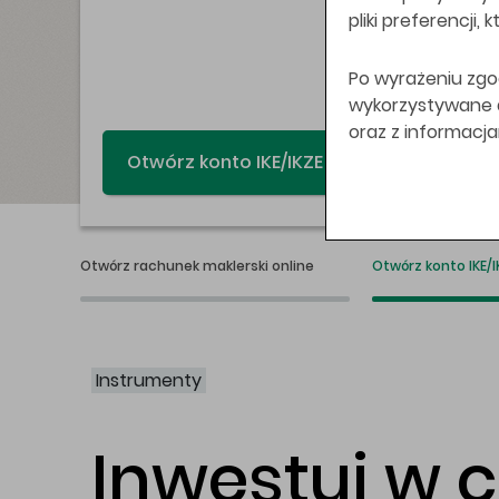
pliki preferencji,
Po wyrażeniu zgo
wykorzystywane do
oraz z informacj
Świat bez swap
Otwórz rachunek maklerski online
Otwórz konto IKE/I
Instrumenty
Inwestuj w 