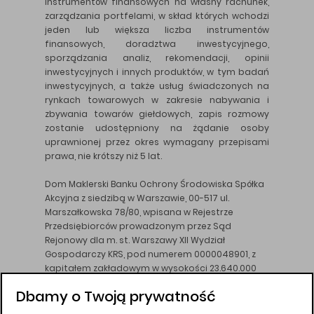
instrumentów finansowych na własny rachunek,
zarządzania portfelami, w skład których wchodzi
jeden lub większa liczba instrumentów
finansowych, doradztwa inwestycyjnego,
sporządzania analiz, rekomendacji, opinii
inwestycyjnych i innych produktów, w tym badań
inwestycyjnych, a także usług świadczonych na
rynkach towarowych w zakresie nabywania i
zbywania towarów giełdowych, zapis rozmowy
zostanie udostępniony na żądanie osoby
uprawnionej przez okres wymagany przepisami
prawa, nie krótszy niż 5 lat.
Dom Maklerski Banku Ochrony Środowiska Spółka
Akcyjna z siedzibą w Warszawie, 00-517 ul.
Marszałkowska 78/80, wpisana w Rejestrze
Przedsiębiorców prowadzonym przez Sąd
Rejonowy dla m. st. Warszawy XII Wydział
Gospodarczy KRS, pod numerem 0000048901, z
kapitałem zakładowym w wysokości 23.640.000
złotych, wpłaconym w całości, NIP 526-10-26-828.
Dbamy o Twoją prywatność
DM BOŚ działa na podstawie zezwolenia KNF z dnia
18.08.94 r.