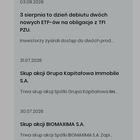
03.08.2026
3 sierpnia to dzień debiutu dwóch 
nowych ETF-ów na obligacje z TFI 
PZU.
Inwestorzy zyskali dostęp do dwóch produktów umożliwiających inwestowanie w obligacje skarbowe.
31.07.2026
Skup akcji Grupa Kapitałowa Immobile 
S.A.
Trwa skup akcji Spółki Grupa Kapitałowa
Immobile
S.A
Oferowana cena zakupu Akcji -
5,00
zł za jedną Akcję.
30.07.2026
Skup akcji BIOMAXIMA S.A.
Trwa skup akcji Spółki BIOMAXIMA S.A. Zapisy do 4 sierpnia 2026 r. do godz. 16.00.