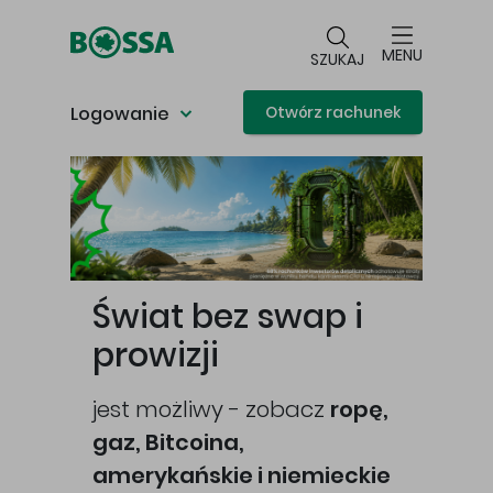
Przejdź do głównej treści
MENU
SZUKAJ
Logowanie
Otwórz rachunek
Główna treść
Świat bez swap i
prowizji
jest możliwy - zobacz
ropę,
gaz, Bitcoina,
cej
amerykańskie i niemieckie