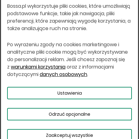
Bossa.pl wykorzystuje pliki cookies, które umożliwiają
Wszelkie informacje na niniejszej stronie w tym
podstawowe funkcje, takie jak nawigacja, pliki
informacje o produktach inwestycyjnych nie są
preferencji, które zapewniają wygodę korzystania, a
kierowane do osób mających miejsce
także analizujące ruch na stronie.
zamieszkania lub pobytu w Stanach
Zjednoczonych Ameryki, Australii, Kanadzie lub
Japonii, ani w dowolnej innej jurysdykcji, w której
Po wyrażeniu zgody na cookies marketingowe i
taki materiał byłby sprzeczny z prawem lub w
analityczne pliki cookie mogą być wykorzystywane
których zgodne z prawem nabycie produktów
do personalizacji reklam. Jeśli chcesz zapoznaj się
inwestycyjnych nie jest możliwe lub w której nie
z
warunkami korzystania
oraz z informacjami
jest możliwe złożenie oferty. Prawa obowiązujące
w danej jurysdykcji określają, czy jest możliwe
dotyczącymi
danych osobowych
.
nabycie poszczególnych produktów
inwestycyjnych w danej jurysdykcji.
Ustawienia
Copyright © 2026 BOŚ | BOSSA.PL
Odrzuć opcjonalne
Warunki korzystania
Dane osobowe
Bezpieczeństwo
Ustawienia plików cookies
Zaakceptuj wszystkie