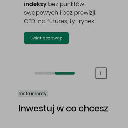
awy
indeksy
bez punktów
swapowych i bez prowizji.
CFD na futures, ty i rynek.
Świat bez swap
Otwórz rachunek maklerski online
Otwórz konto IKE/IKZE
Świat bez swap i prowizji
Instrumenty
Inwestuj w co chcesz