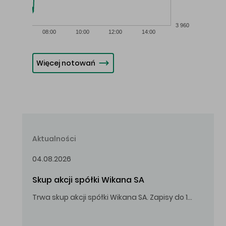
3 960
08:00
10:00
12:00
14:00
Więcej notowań
Aktualności
04.08.2026
Skup akcji spółki Wikana SA
Trwa skup akcji spółki Wikana SA. Zapisy do 14.08.2026 r. do godz. 16.00.
Oferowana cena zakupu Akcji – 10,00 zł za jedną Akcję.