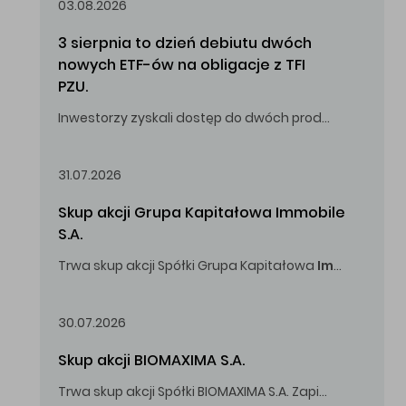
03.08.2026
3 sierpnia to dzień debiutu dwóch 
nowych ETF-ów na obligacje z TFI 
PZU.
Inwestorzy zyskali dostęp do dwóch produktów umożliwiających inwestowanie w obligacje skarbowe.
31.07.2026
Skup akcji Grupa Kapitałowa Immobile 
S.A.
Trwa skup akcji Spółki Grupa Kapitałowa
Immobile
S.A
Oferowana cena zakupu Akcji -
5,00
zł za jedną Akcję.
30.07.2026
Skup akcji BIOMAXIMA S.A.
Trwa skup akcji Spółki BIOMAXIMA S.A. Zapisy do 4 sierpnia 2026 r. do godz. 16.00.