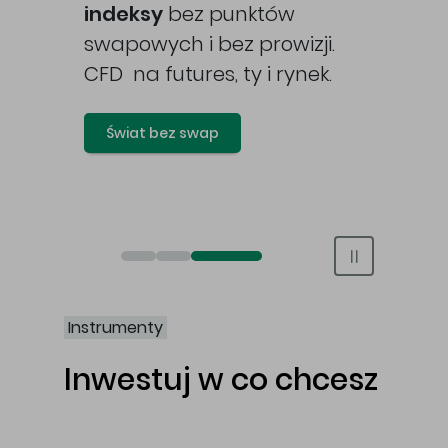
awy
indeksy
bez punktów
swapowych i bez prowizji.
CFD na futures, ty i rynek.
Świat bez swap
Otwórz rachunek maklerski online
Otwórz konto IKE/IKZE
Świat bez swap i prowizji
Instrumenty
Inwestuj w co chcesz