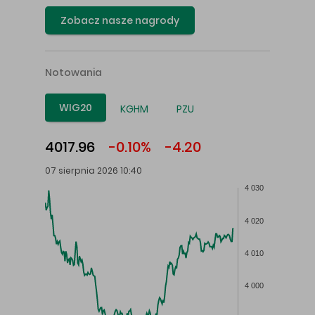
Zobacz nasze nagrody
Notowania
WIG20
KGHM
PZU
4017.96
-0.10%
-4.20
07 sierpnia 2026 10:40
4 030
4 020
4 010
4 000