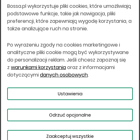
Bossa.pl wykorzystuje pliki cookies, które umożliwiają
Wszelkie informacje na niniejszej stronie w tym
podstawowe funkcje, takie jak nawigacja, pliki
informacje o produktach inwestycyjnych nie są
preferencji, które zapewniają wygodę korzystania, a
kierowane do osób mających miejsce
także analizujące ruch na stronie.
zamieszkania lub pobytu w Stanach
Zjednoczonych Ameryki, Australii, Kanadzie lub
Japonii, ani w dowolnej innej jurysdykcji, w której
Po wyrażeniu zgody na cookies marketingowe i
taki materiał byłby sprzeczny z prawem lub w
analityczne pliki cookie mogą być wykorzystywane
których zgodne z prawem nabycie produktów
do personalizacji reklam. Jeśli chcesz zapoznaj się
inwestycyjnych nie jest możliwe lub w której nie
z
warunkami korzystania
oraz z informacjami
jest możliwe złożenie oferty. Prawa obowiązujące
w danej jurysdykcji określają, czy jest możliwe
dotyczącymi
danych osobowych
.
nabycie poszczególnych produktów
inwestycyjnych w danej jurysdykcji.
Ustawienia
Copyright © 2026 BOŚ | BOSSA.PL
Odrzuć opcjonalne
Warunki korzystania
Dane osobowe
Bezpieczeństwo
Ustawienia plików cookies
Zaakceptuj wszystkie