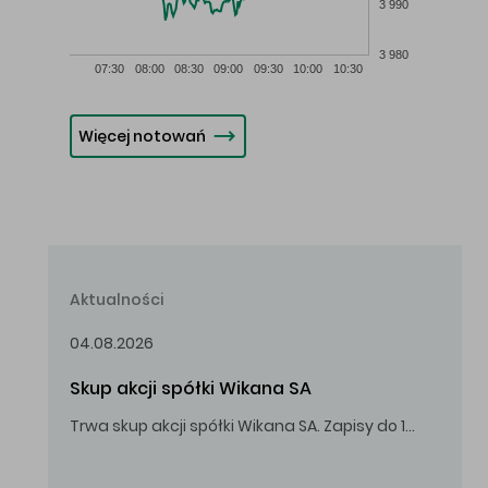
3 990
3 980
07:30
08:00
08:30
09:00
09:30
10:00
10:30
Więcej notowań
Aktualności
04.08.2026
Skup akcji spółki Wikana SA
Trwa skup akcji spółki Wikana SA. Zapisy do 14.08.2026 r. do godz. 16.00.
Oferowana cena zakupu Akcji – 10,00 zł za jedną Akcję.