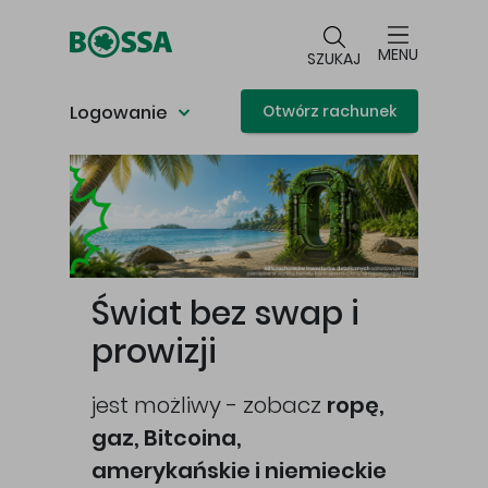
Przejdź do głównej treści
MENU
SZUKAJ
Logowanie
Otwórz rachunek
Główna treść
Świat bez swap i
prowizji
jest możliwy - zobacz
ropę,
gaz, Bitcoina,
cej
amerykańskie i niemieckie