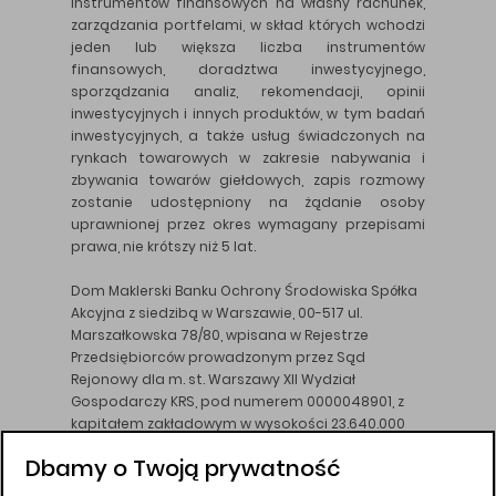
instrumentów finansowych na własny rachunek,
zarządzania portfelami, w skład których wchodzi
jeden lub większa liczba instrumentów
finansowych, doradztwa inwestycyjnego,
sporządzania analiz, rekomendacji, opinii
inwestycyjnych i innych produktów, w tym badań
inwestycyjnych, a także usług świadczonych na
rynkach towarowych w zakresie nabywania i
zbywania towarów giełdowych, zapis rozmowy
zostanie udostępniony na żądanie osoby
uprawnionej przez okres wymagany przepisami
prawa, nie krótszy niż 5 lat.
Dom Maklerski Banku Ochrony Środowiska Spółka
Akcyjna z siedzibą w Warszawie, 00-517 ul.
Marszałkowska 78/80, wpisana w Rejestrze
Przedsiębiorców prowadzonym przez Sąd
Rejonowy dla m. st. Warszawy XII Wydział
Gospodarczy KRS, pod numerem 0000048901, z
kapitałem zakładowym w wysokości 23.640.000
złotych, wpłaconym w całości, NIP 526-10-26-828.
Dbamy o Twoją prywatność
DM BOŚ działa na podstawie zezwolenia KNF z dnia
18.08.94 r.