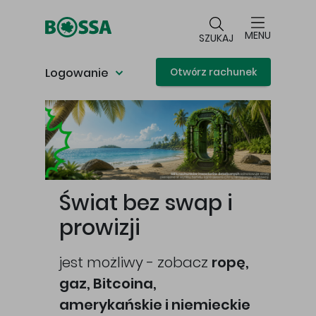
Przejdź do głównej treści
MENU
SZUKAJ
Logowanie
Otwórz rachunek
Główna treść
Świat bez swap i
prowizji
jest możliwy - zobacz
ropę,
gaz, Bitcoina,
cej
amerykańskie i niemieckie