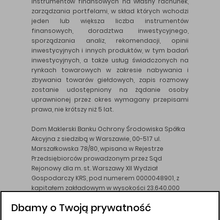
instrumentów finansowych na własny rachunek,
zarządzania portfelami, w skład których wchodzi
jeden lub większa liczba instrumentów
finansowych, doradztwa inwestycyjnego,
sporządzania analiz, rekomendacji, opinii
inwestycyjnych i innych produktów, w tym badań
inwestycyjnych, a także usług świadczonych na
rynkach towarowych w zakresie nabywania i
zbywania towarów giełdowych, zapis rozmowy
zostanie udostępniony na żądanie osoby
uprawnionej przez okres wymagany przepisami
prawa, nie krótszy niż 5 lat.
Dom Maklerski Banku Ochrony Środowiska Spółka
Akcyjna z siedzibą w Warszawie, 00-517 ul.
Marszałkowska 78/80, wpisana w Rejestrze
Przedsiębiorców prowadzonym przez Sąd
Rejonowy dla m. st. Warszawy XII Wydział
Gospodarczy KRS, pod numerem 0000048901, z
kapitałem zakładowym w wysokości 23.640.000
złotych, wpłaconym w całości, NIP 526-10-26-828.
Dbamy o Twoją prywatność
DM BOŚ działa na podstawie zezwolenia KNF z dnia
18.08.94 r.