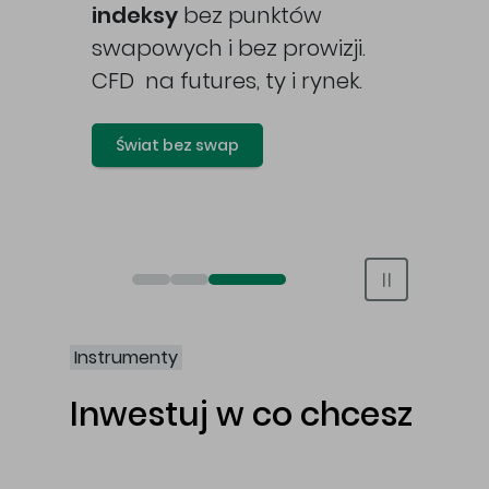
awy
indeksy
bez punktów
swapowych i bez prowizji.
CFD na futures, ty i rynek.
Świat bez swap
Otwórz rachunek maklerski online
Otwórz konto IKE/IKZE
Świat bez swap i prowizji
Instrumenty
Inwestuj w co chcesz