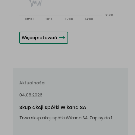
3 980
08:00
10:00
12:00
14:00
Więcej notowań
Aktualności
04.08.2026
Skup akcji spółki Wikana SA
Trwa skup akcji spółki Wikana SA. Zapisy do 14.08.2026 r. do godz. 16.00.
Oferowana cena zakupu Akcji – 10,00 zł za jedną Akcję.