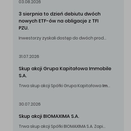
03.08.2026
3 sierpnia to dzień debiutu dwóch 
nowych ETF-ów na obligacje z TFI 
PZU.
Inwestorzy zyskali dostęp do dwóch produktów umożliwiających inwestowanie w obligacje skarbowe.
31.07.2026
Skup akcji Grupa Kapitałowa Immobile 
S.A.
Trwa skup akcji Spółki Grupa Kapitałowa
Immobile
S.A
Oferowana cena zakupu Akcji -
5,00
zł za jedną Akcję.
30.07.2026
Skup akcji BIOMAXIMA S.A.
Trwa skup akcji Spółki BIOMAXIMA S.A. Zapisy do 4 sierpnia 2026 r. do godz. 16.00.