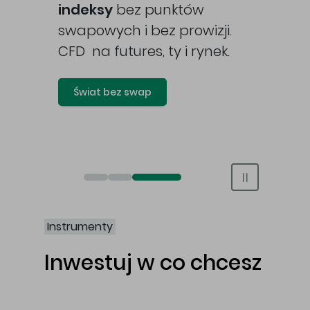
awy
indeksy
bez punktów
swapowych i bez prowizji.
CFD na futures, ty i rynek.
Świat bez swap
Otwórz rachunek maklerski online
Otwórz konto IKE/IKZE
Świat bez swap i prowizji
Instrumenty
Inwestuj w co chcesz