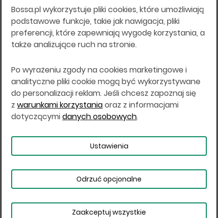
Bossa.pl wykorzystuje pliki cookies, które umożliwiają
Wszelkie informacje na niniejszej stronie w tym
podstawowe funkcje, takie jak nawigacja, pliki
informacje o produktach inwestycyjnych nie są
preferencji, które zapewniają wygodę korzystania, a
kierowane do osób mających miejsce
także analizujące ruch na stronie.
zamieszkania lub pobytu w Stanach
Zjednoczonych Ameryki, Australii, Kanadzie lub
Japonii, ani w dowolnej innej jurysdykcji, w której
Po wyrażeniu zgody na cookies marketingowe i
taki materiał byłby sprzeczny z prawem lub w
analityczne pliki cookie mogą być wykorzystywane
których zgodne z prawem nabycie produktów
do personalizacji reklam. Jeśli chcesz zapoznaj się
inwestycyjnych nie jest możliwe lub w której nie
z
warunkami korzystania
oraz z informacjami
jest możliwe złożenie oferty. Prawa obowiązujące
w danej jurysdykcji określają, czy jest możliwe
dotyczącymi
danych osobowych
.
nabycie poszczególnych produktów
inwestycyjnych w danej jurysdykcji.
Ustawienia
Copyright © 2026 BOŚ | BOSSA.PL
Odrzuć opcjonalne
Warunki korzystania
Dane osobowe
Bezpieczeństwo
Ustawienia plików cookies
Zaakceptuj wszystkie