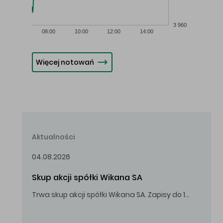
3 960
08:00
10:00
12:00
14:00
Więcej notowań
Aktualności
04.08.2026
Skup akcji spółki Wikana SA
Trwa skup akcji spółki Wikana SA. Zapisy do 14.08.2026 r. do godz. 16.00.
Oferowana cena zakupu Akcji – 10,00 zł za jedną Akcję.