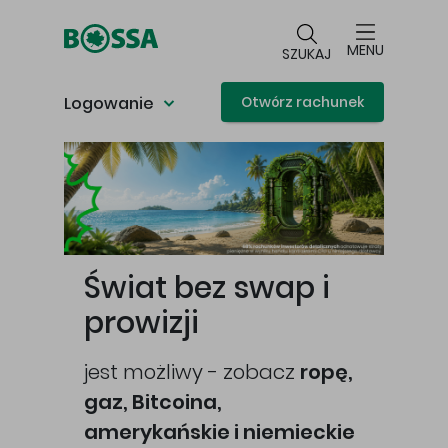
Przejdź do głównej treści
MENU
SZUKAJ
Logowanie
Otwórz rachunek
Główna treść
Świat bez swap i
prowizji
jest możliwy - zobacz
ropę,
gaz, Bitcoina,
cej
amerykańskie i niemieckie