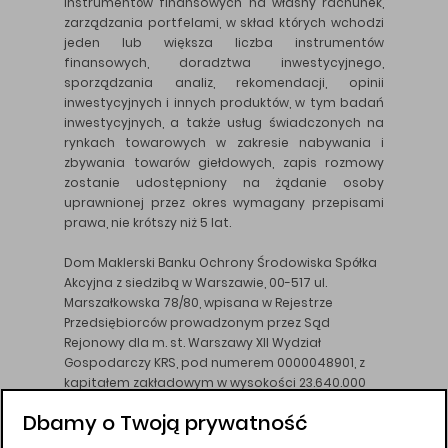
instrumentów finansowych na własny rachunek,
zarządzania portfelami, w skład których wchodzi
jeden lub większa liczba instrumentów
finansowych, doradztwa inwestycyjnego,
sporządzania analiz, rekomendacji, opinii
inwestycyjnych i innych produktów, w tym badań
inwestycyjnych, a także usług świadczonych na
rynkach towarowych w zakresie nabywania i
zbywania towarów giełdowych, zapis rozmowy
zostanie udostępniony na żądanie osoby
uprawnionej przez okres wymagany przepisami
prawa, nie krótszy niż 5 lat.
Dom Maklerski Banku Ochrony Środowiska Spółka
Akcyjna z siedzibą w Warszawie, 00-517 ul.
Marszałkowska 78/80, wpisana w Rejestrze
Przedsiębiorców prowadzonym przez Sąd
Rejonowy dla m. st. Warszawy XII Wydział
Gospodarczy KRS, pod numerem 0000048901, z
kapitałem zakładowym w wysokości 23.640.000
złotych, wpłaconym w całości, NIP 526-10-26-828.
Dbamy o Twoją prywatność
DM BOŚ działa na podstawie zezwolenia KNF z dnia
18.08.94 r.