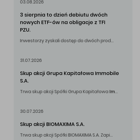
03.08.2026
3 sierpnia to dzień debiutu dwóch 
nowych ETF-ów na obligacje z TFI 
PZU.
Inwestorzy zyskali dostęp do dwóch produktów umożliwiających inwestowanie w obligacje skarbowe.
31.07.2026
Skup akcji Grupa Kapitałowa Immobile 
S.A.
Trwa skup akcji Spółki Grupa Kapitałowa
Immobile
S.A
Oferowana cena zakupu Akcji -
5,00
zł za jedną Akcję.
30.07.2026
Skup akcji BIOMAXIMA S.A.
Trwa skup akcji Spółki BIOMAXIMA S.A. Zapisy do 4 sierpnia 2026 r. do godz. 16.00.