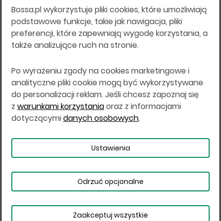
Bossa.pl wykorzystuje pliki cookies, które umożliwiają
Wszelkie informacje na niniejszej stronie w tym
podstawowe funkcje, takie jak nawigacja, pliki
informacje o produktach inwestycyjnych nie są
preferencji, które zapewniają wygodę korzystania, a
kierowane do osób mających miejsce
także analizujące ruch na stronie.
zamieszkania lub pobytu w Stanach
Zjednoczonych Ameryki, Australii, Kanadzie lub
Japonii, ani w dowolnej innej jurysdykcji, w której
Po wyrażeniu zgody na cookies marketingowe i
taki materiał byłby sprzeczny z prawem lub w
analityczne pliki cookie mogą być wykorzystywane
których zgodne z prawem nabycie produktów
do personalizacji reklam. Jeśli chcesz zapoznaj się
inwestycyjnych nie jest możliwe lub w której nie
z
warunkami korzystania
oraz z informacjami
jest możliwe złożenie oferty. Prawa obowiązujące
w danej jurysdykcji określają, czy jest możliwe
dotyczącymi
danych osobowych
.
nabycie poszczególnych produktów
inwestycyjnych w danej jurysdykcji.
Ustawienia
Copyright © 2026 BOŚ | BOSSA.PL
Odrzuć opcjonalne
Warunki korzystania
Dane osobowe
Bezpieczeństwo
Ustawienia plików cookies
Zaakceptuj wszystkie