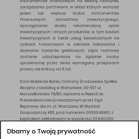
instrumentów finansowych na własny rachunek,
zarządzania portfelami, w skład których wchodzi
jeden lub większa liczba instrumentów
finansowych, doradztwa inwestycyjnego,
sporządzania analiz, rekomendacji, opinii
inwestycyjnych i innych produktów, w tym badań
inwestycyjnych, a także usług świadczonych na
rynkach towarowych w zakresie nabywania i
zbywania towarów giełdowych, zapis rozmowy
zostanie udostępniony na żądanie osoby
uprawnionej przez okres wymagany przepisami
prawa, nie krótszy niż 5 lat.
Dom Maklerski Banku Ochrony Środowiska Spółka
Akcyjna z siedzibą w Warszawie, 00-517 ul.
Marszałkowska 78/80, wpisana w Rejestrze
Przedsiębiorców prowadzonym przez Sąd
Rejonowy dla m. st. Warszawy XII Wydział
Gospodarczy KRS, pod numerem 0000048901, z
kapitałem zakładowym w wysokości 23.640.000
złotych, wpłaconym w całości, NIP 526-10-26-828.
Dbamy o Twoją prywatność
DM BOŚ działa na podstawie zezwolenia KNF z dnia
18.08.94 r.