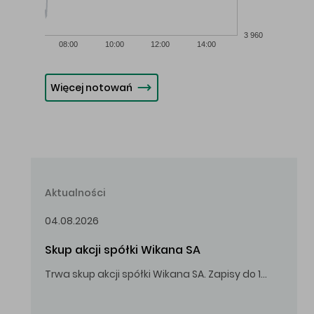
3 960
08:00
10:00
12:00
14:00
Więcej notowań
Aktualności
04.08.2026
Skup akcji spółki Wikana SA
Trwa skup akcji spółki Wikana SA. Zapisy do 14.08.2026 r. do godz. 16.00.
Oferowana cena zakupu Akcji – 10,00 zł za jedną Akcję.