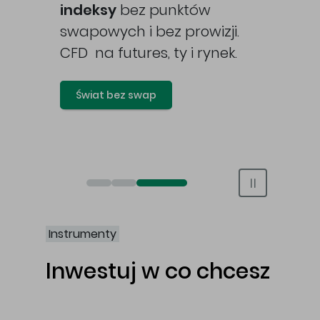
awy
indeksy
bez punktów
swapowych i bez prowizji.
CFD na futures, ty i rynek.
Świat bez swap
Otwórz rachunek maklerski online
Otwórz konto IKE/IKZE
Świat bez swap i prowizji
Instrumenty
Inwestuj w co chcesz