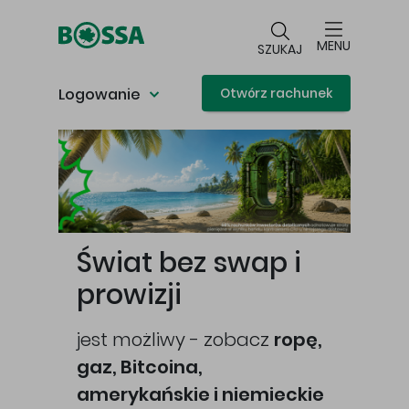
Przejdź do głównej treści
MENU
SZUKAJ
Logowanie
Otwórz rachunek
Główna treść
Świat bez swap i
prowizji
jest możliwy - zobacz
ropę,
gaz, Bitcoina,
cej
amerykańskie i niemieckie