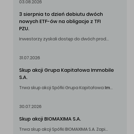
03.08.2026
3 sierpnia to dzień debiutu dwóch 
nowych ETF-ów na obligacje z TFI 
PZU.
Inwestorzy zyskali dostęp do dwóch produktów umożliwiających inwestowanie w obligacje skarbowe.
31.07.2026
Skup akcji Grupa Kapitałowa Immobile 
S.A.
Trwa skup akcji Spółki Grupa Kapitałowa
Immobile
S.A
Oferowana cena zakupu Akcji -
5,00
zł za jedną Akcję.
30.07.2026
Skup akcji BIOMAXIMA S.A.
Trwa skup akcji Spółki BIOMAXIMA S.A. Zapisy do 4 sierpnia 2026 r. do godz. 16.00.