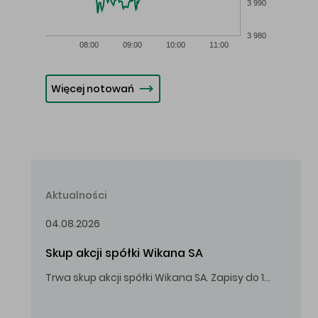
3 990
3 980
08:00
09:00
10:00
11:00
Więcej notowań
Aktualności
04.08.2026
Skup akcji spółki Wikana SA
Trwa skup akcji spółki Wikana SA. Zapisy do 14.08.2026 r. do godz. 16.00.
Oferowana cena zakupu Akcji – 10,00 zł za jedną Akcję.