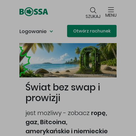
Przejdź do głównej treści
MENU
SZUKAJ
Logowanie
Otwórz rachunek
Główna treść
Świat bez swap i
prowizji
jest możliwy - zobacz
ropę,
gaz, Bitcoina,
cej
amerykańskie i niemieckie