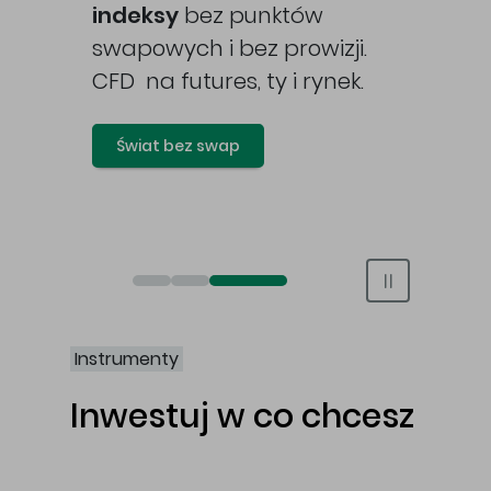
awy
indeksy
bez punktów
swapowych i bez prowizji.
CFD na futures, ty i rynek.
Świat bez swap
Otwórz rachunek maklerski online
Otwórz konto IKE/IKZE
Świat bez swap i prowizji
Instrumenty
Inwestuj w co chcesz