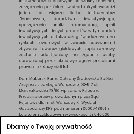
instrumentów finansowych na własny rachunek,
zarządzania portfelami, w skład których wchodzi
jeden lub większa liczba instrumentów
finansowych, doradztwa inwestycyjnego,
sporządzania analiz, rekomendacji, opinii
inwestycyjnych i innych produktów, w tym badań
inwestycyjnych, a także usług świadczonych na
rynkach towarowych w zakresie nabywania i
zbywania towarów giełdowych, zapis rozmowy
zostanie udostępniony na żądanie osoby
uprawnionej przez okres wymagany przepisami
prawa, nie krótszy niż 5 lat.
Dom Maklerski Banku Ochrony Środowiska Spółka
Akcyjna z siedzibą w Warszawie, 00-517 ul.
Marszałkowska 78/80, wpisana w Rejestrze
Przedsiębiorców prowadzonym przez Sąd
Rejonowy dla m. st. Warszawy XII Wydział
Gospodarczy KRS, pod numerem 0000048901, z
kapitałem zakładowym w wysokości 23.640.000
złotych, wpłaconym w całości, NIP 526-10-26-828.
Dbamy o Twoją prywatność
DM BOŚ działa na podstawie zezwolenia KNF z dnia
18.08.94 r.