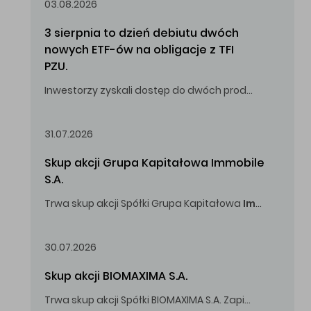
03.08.2026
3 sierpnia to dzień debiutu dwóch 
nowych ETF-ów na obligacje z TFI 
PZU.
Inwestorzy zyskali dostęp do dwóch produktów umożliwiających inwestowanie w obligacje skarbowe.
31.07.2026
Skup akcji Grupa Kapitałowa Immobile 
S.A.
Trwa skup akcji Spółki Grupa Kapitałowa
Immobile
S.A
Oferowana cena zakupu Akcji -
5,00
zł za jedną Akcję.
30.07.2026
Skup akcji BIOMAXIMA S.A.
Trwa skup akcji Spółki BIOMAXIMA S.A. Zapisy do 4 sierpnia 2026 r. do godz. 16.00.