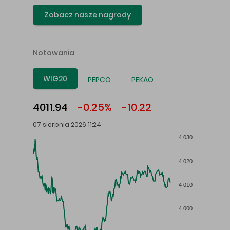
Zobacz nasze nagrody
Notowania
WIG20
PEPCO
PEKAO
4011.94
-0.25%
-10.22
07 sierpnia 2026 11:24
4 030
4 020
4 010
4 000