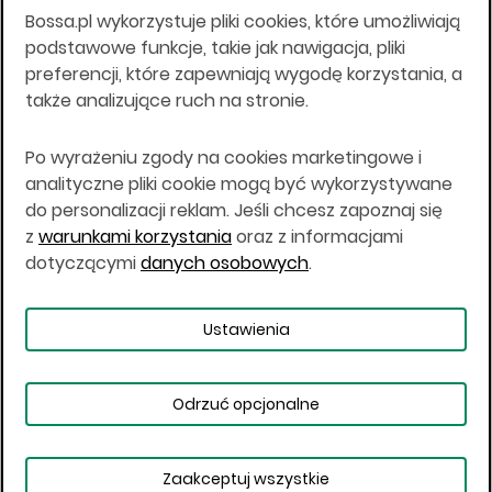
Bossa.pl wykorzystuje pliki cookies, które umożliwiają
Wszelkie informacje na niniejszej stronie w tym
podstawowe funkcje, takie jak nawigacja, pliki
informacje o produktach inwestycyjnych nie są
preferencji, które zapewniają wygodę korzystania, a
kierowane do osób mających miejsce
także analizujące ruch na stronie.
zamieszkania lub pobytu w Stanach
Zjednoczonych Ameryki, Australii, Kanadzie lub
Japonii, ani w dowolnej innej jurysdykcji, w której
Po wyrażeniu zgody na cookies marketingowe i
taki materiał byłby sprzeczny z prawem lub w
analityczne pliki cookie mogą być wykorzystywane
których zgodne z prawem nabycie produktów
do personalizacji reklam. Jeśli chcesz zapoznaj się
inwestycyjnych nie jest możliwe lub w której nie
z
warunkami korzystania
oraz z informacjami
jest możliwe złożenie oferty. Prawa obowiązujące
w danej jurysdykcji określają, czy jest możliwe
dotyczącymi
danych osobowych
.
nabycie poszczególnych produktów
inwestycyjnych w danej jurysdykcji.
Ustawienia
Copyright © 2026 BOŚ | BOSSA.PL
Odrzuć opcjonalne
Warunki korzystania
Dane osobowe
Bezpieczeństwo
Ustawienia plików cookies
Zaakceptuj wszystkie