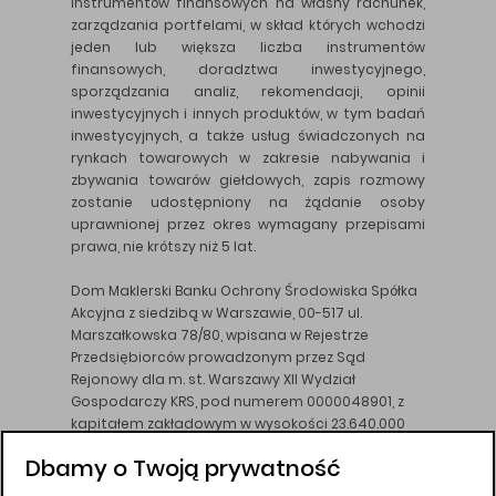
instrumentów finansowych na własny rachunek,
zarządzania portfelami, w skład których wchodzi
jeden lub większa liczba instrumentów
finansowych, doradztwa inwestycyjnego,
sporządzania analiz, rekomendacji, opinii
inwestycyjnych i innych produktów, w tym badań
inwestycyjnych, a także usług świadczonych na
rynkach towarowych w zakresie nabywania i
zbywania towarów giełdowych, zapis rozmowy
zostanie udostępniony na żądanie osoby
uprawnionej przez okres wymagany przepisami
prawa, nie krótszy niż 5 lat.
Dom Maklerski Banku Ochrony Środowiska Spółka
Akcyjna z siedzibą w Warszawie, 00-517 ul.
Marszałkowska 78/80, wpisana w Rejestrze
Przedsiębiorców prowadzonym przez Sąd
Rejonowy dla m. st. Warszawy XII Wydział
Gospodarczy KRS, pod numerem 0000048901, z
kapitałem zakładowym w wysokości 23.640.000
złotych, wpłaconym w całości, NIP 526-10-26-828.
Dbamy o Twoją prywatność
DM BOŚ działa na podstawie zezwolenia KNF z dnia
18.08.94 r.