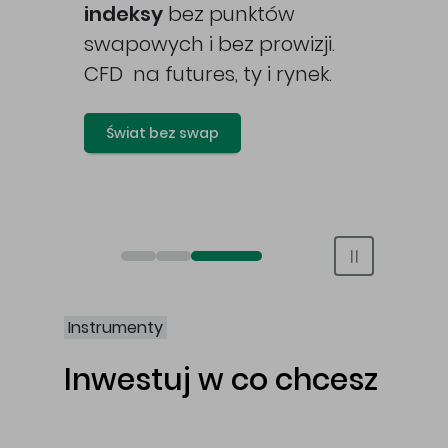
awy
indeksy
bez punktów
swapowych i bez prowizji.
CFD na futures, ty i rynek.
Świat bez swap
Otwórz rachunek maklerski online
Otwórz konto IKE/IKZE
Świat bez swap i prowizji
Instrumenty
Inwestuj w co chcesz