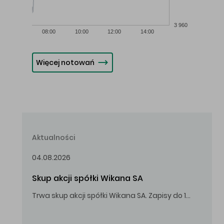
3 960
08:00
10:00
12:00
14:00
Więcej notowań
Aktualności
04.08.2026
Skup akcji spółki Wikana SA
Trwa skup akcji spółki Wikana SA. Zapisy do 14.08.2026 r. do godz. 16.00.
Oferowana cena zakupu Akcji – 10,00 zł za jedną Akcję.