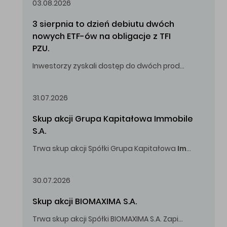
03.08.2026
3 sierpnia to dzień debiutu dwóch 
nowych ETF-ów na obligacje z TFI 
PZU.
Inwestorzy zyskali dostęp do dwóch produktów umożliwiających inwestowanie w obligacje skarbowe.
31.07.2026
Skup akcji Grupa Kapitałowa Immobile 
S.A.
Trwa skup akcji Spółki Grupa Kapitałowa
Immobile
S.A
Oferowana cena zakupu Akcji -
5,00
zł za jedną Akcję.
30.07.2026
Skup akcji BIOMAXIMA S.A.
Trwa skup akcji Spółki BIOMAXIMA S.A. Zapisy do 4 sierpnia 2026 r. do godz. 16.00.