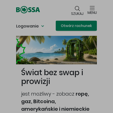
Przejdź do głównej treści
MENU
SZUKAJ
Logowanie
Otwórz rachunek
Główna treść
Świat bez swap i
prowizji
jest możliwy - zobacz
ropę,
gaz, Bitcoina,
cej
amerykańskie i niemieckie