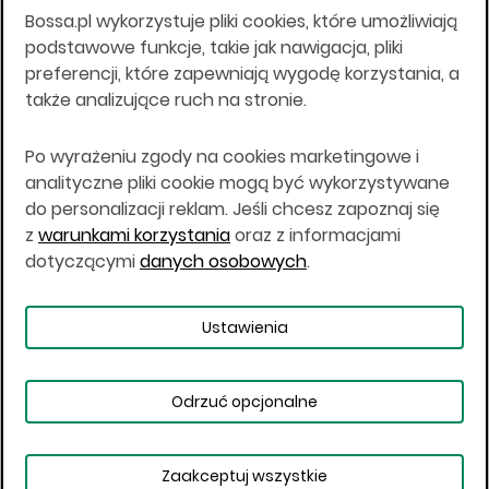
Bossa.pl wykorzystuje pliki cookies, które umożliwiają
Wszelkie informacje na niniejszej stronie w tym
podstawowe funkcje, takie jak nawigacja, pliki
informacje o produktach inwestycyjnych nie są
preferencji, które zapewniają wygodę korzystania, a
kierowane do osób mających miejsce
także analizujące ruch na stronie.
zamieszkania lub pobytu w Stanach
Zjednoczonych Ameryki, Australii, Kanadzie lub
Japonii, ani w dowolnej innej jurysdykcji, w której
Po wyrażeniu zgody na cookies marketingowe i
taki materiał byłby sprzeczny z prawem lub w
analityczne pliki cookie mogą być wykorzystywane
których zgodne z prawem nabycie produktów
do personalizacji reklam. Jeśli chcesz zapoznaj się
inwestycyjnych nie jest możliwe lub w której nie
z
warunkami korzystania
oraz z informacjami
jest możliwe złożenie oferty. Prawa obowiązujące
w danej jurysdykcji określają, czy jest możliwe
dotyczącymi
danych osobowych
.
nabycie poszczególnych produktów
inwestycyjnych w danej jurysdykcji.
Ustawienia
Copyright © 2026 BOŚ | BOSSA.PL
Odrzuć opcjonalne
Warunki korzystania
Dane osobowe
Bezpieczeństwo
Ustawienia plików cookies
Zaakceptuj wszystkie