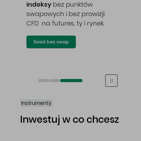
awy
indeksy
bez punktów
swapowych i bez prowizji.
CFD na futures, ty i rynek.
Świat bez swap
Otwórz rachunek maklerski online
Otwórz konto IKE/IKZE
Świat bez swap i prowizji
Instrumenty
Inwestuj w co chcesz