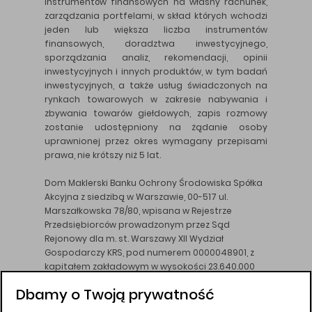
instrumentów finansowych na własny rachunek,
zarządzania portfelami, w skład których wchodzi
jeden lub większa liczba instrumentów
finansowych, doradztwa inwestycyjnego,
sporządzania analiz, rekomendacji, opinii
inwestycyjnych i innych produktów, w tym badań
inwestycyjnych, a także usług świadczonych na
rynkach towarowych w zakresie nabywania i
zbywania towarów giełdowych, zapis rozmowy
zostanie udostępniony na żądanie osoby
uprawnionej przez okres wymagany przepisami
prawa, nie krótszy niż 5 lat.
Dom Maklerski Banku Ochrony Środowiska Spółka
Akcyjna z siedzibą w Warszawie, 00-517 ul.
Marszałkowska 78/80, wpisana w Rejestrze
Przedsiębiorców prowadzonym przez Sąd
Rejonowy dla m. st. Warszawy XII Wydział
Gospodarczy KRS, pod numerem 0000048901, z
kapitałem zakładowym w wysokości 23.640.000
złotych, wpłaconym w całości, NIP 526-10-26-828.
Dbamy o Twoją prywatność
DM BOŚ działa na podstawie zezwolenia KNF z dnia
18.08.94 r.