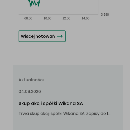
3 980
08:00
10:00
12:00
14:00
Więcej notowań
Aktualności
04.08.2026
Skup akcji spółki Wikana SA
Trwa skup akcji spółki Wikana SA. Zapisy do 14.08.2026 r. do godz. 16.00.
Oferowana cena zakupu Akcji – 10,00 zł za jedną Akcję.