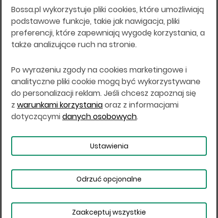
Bossa.pl wykorzystuje pliki cookies, które umożliwiają
Wszelkie informacje na niniejszej stronie w tym
podstawowe funkcje, takie jak nawigacja, pliki
informacje o produktach inwestycyjnych nie są
preferencji, które zapewniają wygodę korzystania, a
kierowane do osób mających miejsce
także analizujące ruch na stronie.
zamieszkania lub pobytu w Stanach
Zjednoczonych Ameryki, Australii, Kanadzie lub
Japonii, ani w dowolnej innej jurysdykcji, w której
Po wyrażeniu zgody na cookies marketingowe i
taki materiał byłby sprzeczny z prawem lub w
analityczne pliki cookie mogą być wykorzystywane
których zgodne z prawem nabycie produktów
do personalizacji reklam. Jeśli chcesz zapoznaj się
inwestycyjnych nie jest możliwe lub w której nie
z
warunkami korzystania
oraz z informacjami
jest możliwe złożenie oferty. Prawa obowiązujące
w danej jurysdykcji określają, czy jest możliwe
dotyczącymi
danych osobowych
.
nabycie poszczególnych produktów
inwestycyjnych w danej jurysdykcji.
Ustawienia
Copyright © 2026 BOŚ | BOSSA.PL
Odrzuć opcjonalne
Warunki korzystania
Dane osobowe
Bezpieczeństwo
Ustawienia plików cookies
Zaakceptuj wszystkie