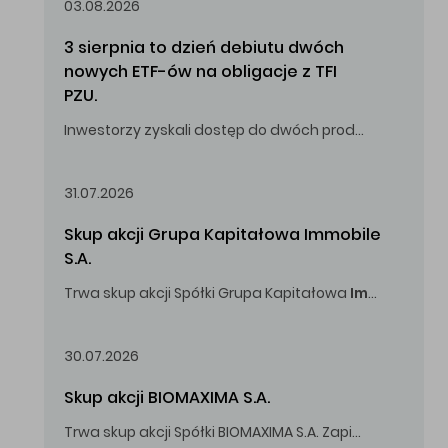
03.08.2026
3 sierpnia to dzień debiutu dwóch 
nowych ETF-ów na obligacje z TFI 
PZU.
Inwestorzy zyskali dostęp do dwóch produktów umożliwiających inwestowanie w obligacje skarbowe.
31.07.2026
Skup akcji Grupa Kapitałowa Immobile 
S.A.
Trwa skup akcji Spółki Grupa Kapitałowa
Immobile
S.A
Oferowana cena zakupu Akcji -
5,00
zł za jedną Akcję.
30.07.2026
Skup akcji BIOMAXIMA S.A.
Trwa skup akcji Spółki BIOMAXIMA S.A. Zapisy do 4 sierpnia 2026 r. do godz. 16.00.