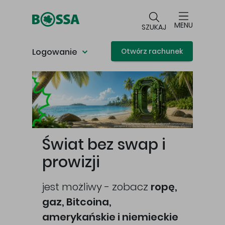
Przejdź do głównej treści
MENU
SZUKAJ
Logowanie
Otwórz rachunek
Główna treść
Świat bez swap i
prowizji
jest możliwy - zobacz
ropę,
gaz, Bitcoina,
cej
amerykańskie i niemieckie