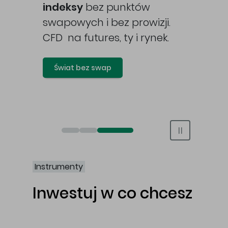
awy
indeksy
bez punktów
swapowych i bez prowizji.
CFD na futures, ty i rynek.
Świat bez swap
Otwórz rachunek maklerski online
Otwórz konto IKE/IKZE
Świat bez swap i prowizji
Instrumenty
Inwestuj w co chcesz