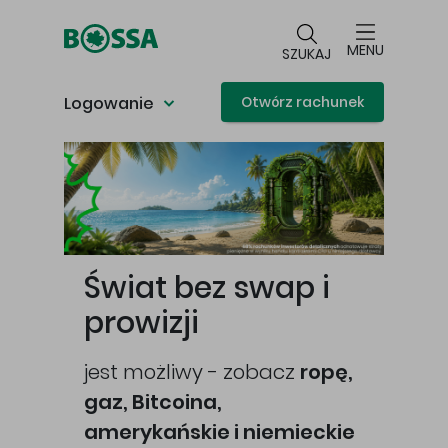
Przejdź do głównej treści
MENU
SZUKAJ
Logowanie
Otwórz rachunek
Główna treść
Świat bez swap i
prowizji
jest możliwy - zobacz
ropę,
gaz, Bitcoina,
cej
amerykańskie i niemieckie