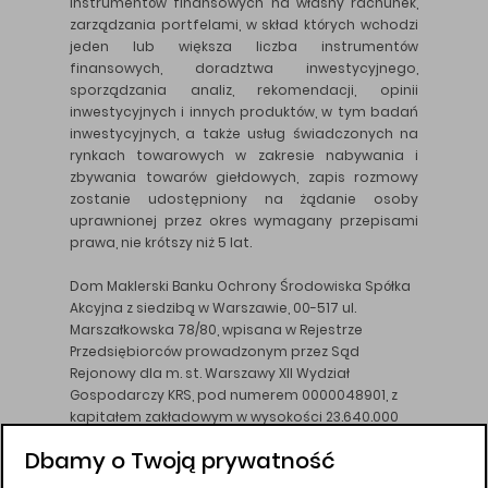
instrumentów finansowych na własny rachunek,
zarządzania portfelami, w skład których wchodzi
jeden lub większa liczba instrumentów
finansowych, doradztwa inwestycyjnego,
sporządzania analiz, rekomendacji, opinii
inwestycyjnych i innych produktów, w tym badań
inwestycyjnych, a także usług świadczonych na
rynkach towarowych w zakresie nabywania i
zbywania towarów giełdowych, zapis rozmowy
zostanie udostępniony na żądanie osoby
uprawnionej przez okres wymagany przepisami
prawa, nie krótszy niż 5 lat.
Dom Maklerski Banku Ochrony Środowiska Spółka
Akcyjna z siedzibą w Warszawie, 00-517 ul.
Marszałkowska 78/80, wpisana w Rejestrze
Przedsiębiorców prowadzonym przez Sąd
Rejonowy dla m. st. Warszawy XII Wydział
Gospodarczy KRS, pod numerem 0000048901, z
kapitałem zakładowym w wysokości 23.640.000
złotych, wpłaconym w całości, NIP 526-10-26-828.
Dbamy o Twoją prywatność
DM BOŚ działa na podstawie zezwolenia KNF z dnia
18.08.94 r.