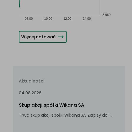
3 960
08:00
10:00
12:00
14:00
Więcej notowań
Aktualności
04.08.2026
Skup akcji spółki Wikana SA
Trwa skup akcji spółki Wikana SA. Zapisy do 14.08.2026 r. do godz. 16.00.
Oferowana cena zakupu Akcji – 10,00 zł za jedną Akcję.