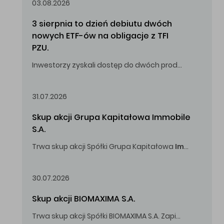
03.08.2026
3 sierpnia to dzień debiutu dwóch 
nowych ETF-ów na obligacje z TFI 
PZU.
Inwestorzy zyskali dostęp do dwóch produktów umożliwiających inwestowanie w obligacje skarbowe.
31.07.2026
Skup akcji Grupa Kapitałowa Immobile 
S.A.
Trwa skup akcji Spółki Grupa Kapitałowa
Immobile
S.A
Oferowana cena zakupu Akcji -
5,00
zł za jedną Akcję.
30.07.2026
Skup akcji BIOMAXIMA S.A.
Trwa skup akcji Spółki BIOMAXIMA S.A. Zapisy do 4 sierpnia 2026 r. do godz. 16.00.