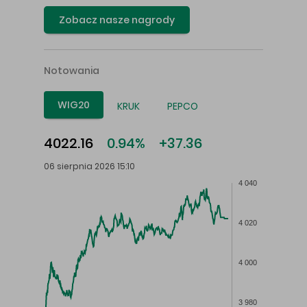
Zobacz nasze nagrody
Notowania
WIG20
KRUK
PEPCO
4022.16
0.94%
+37.36
06 sierpnia 2026 15:10
4 040
4 020
4 000
3 980