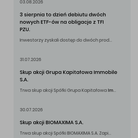
03.08.2026
3 sierpnia to dzień debiutu dwóch 
nowych ETF-ów na obligacje z TFI 
PZU.
Inwestorzy zyskali dostęp do dwóch produktów umożliwiających inwestowanie w obligacje skarbowe.
31.07.2026
Skup akcji Grupa Kapitałowa Immobile 
S.A.
Trwa skup akcji Spółki Grupa Kapitałowa
Immobile
S.A
Oferowana cena zakupu Akcji -
5,00
zł za jedną Akcję.
30.07.2026
Skup akcji BIOMAXIMA S.A.
Trwa skup akcji Spółki BIOMAXIMA S.A. Zapisy do 4 sierpnia 2026 r. do godz. 16.00.