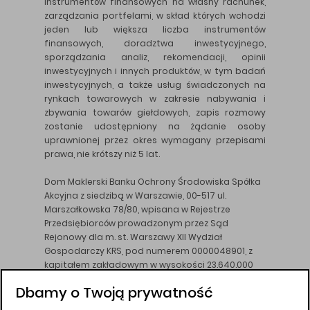
instrumentów finansowych na własny rachunek,
zarządzania portfelami, w skład których wchodzi
jeden lub większa liczba instrumentów
finansowych, doradztwa inwestycyjnego,
sporządzania analiz, rekomendacji, opinii
inwestycyjnych i innych produktów, w tym badań
inwestycyjnych, a także usług świadczonych na
rynkach towarowych w zakresie nabywania i
zbywania towarów giełdowych, zapis rozmowy
zostanie udostępniony na żądanie osoby
uprawnionej przez okres wymagany przepisami
prawa, nie krótszy niż 5 lat.
Dom Maklerski Banku Ochrony Środowiska Spółka
Akcyjna z siedzibą w Warszawie, 00-517 ul.
Marszałkowska 78/80, wpisana w Rejestrze
Przedsiębiorców prowadzonym przez Sąd
Rejonowy dla m. st. Warszawy XII Wydział
Gospodarczy KRS, pod numerem 0000048901, z
kapitałem zakładowym w wysokości 23.640.000
złotych, wpłaconym w całości, NIP 526-10-26-828.
Dbamy o Twoją prywatność
DM BOŚ działa na podstawie zezwolenia KNF z dnia
18.08.94 r.