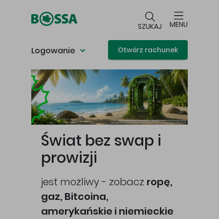
Przejdź do głównej treści
MENU
SZUKAJ
Logowanie
Otwórz rachunek
Główna treść
Świat bez swap i
prowizji
jest możliwy - zobacz
ropę,
gaz, Bitcoina,
cej
amerykańskie i niemieckie