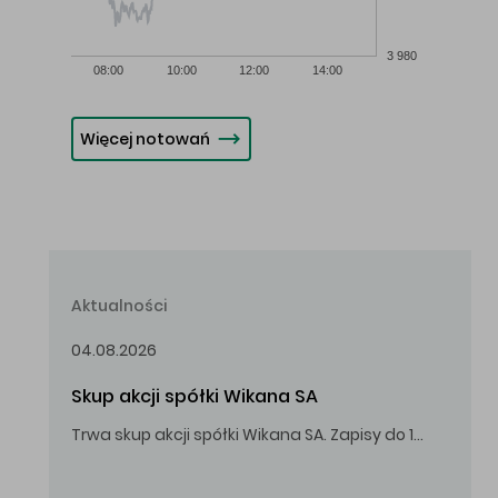
3 980
08:00
10:00
12:00
14:00
Więcej notowań
Aktualności
04.08.2026
Skup akcji spółki Wikana SA
Trwa skup akcji spółki Wikana SA. Zapisy do 14.08.2026 r. do godz. 16.00.
Oferowana cena zakupu Akcji – 10,00 zł za jedną Akcję.