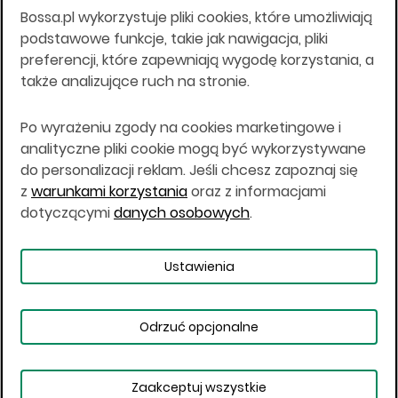
Bossa.pl wykorzystuje pliki cookies, które umożliwiają
Wszelkie informacje na niniejszej stronie w tym
podstawowe funkcje, takie jak nawigacja, pliki
informacje o produktach inwestycyjnych nie są
preferencji, które zapewniają wygodę korzystania, a
kierowane do osób mających miejsce
także analizujące ruch na stronie.
zamieszkania lub pobytu w Stanach
Zjednoczonych Ameryki, Australii, Kanadzie lub
Japonii, ani w dowolnej innej jurysdykcji, w której
Po wyrażeniu zgody na cookies marketingowe i
taki materiał byłby sprzeczny z prawem lub w
analityczne pliki cookie mogą być wykorzystywane
których zgodne z prawem nabycie produktów
do personalizacji reklam. Jeśli chcesz zapoznaj się
inwestycyjnych nie jest możliwe lub w której nie
z
warunkami korzystania
oraz z informacjami
jest możliwe złożenie oferty. Prawa obowiązujące
w danej jurysdykcji określają, czy jest możliwe
dotyczącymi
danych osobowych
.
nabycie poszczególnych produktów
inwestycyjnych w danej jurysdykcji.
Ustawienia
Copyright © 2026 BOŚ | BOSSA.PL
Odrzuć opcjonalne
Warunki korzystania
Dane osobowe
Bezpieczeństwo
Ustawienia plików cookies
Zaakceptuj wszystkie