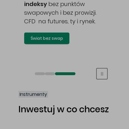
awy
indeksy
bez punktów
swapowych i bez prowizji.
CFD na futures, ty i rynek.
Świat bez swap
Otwórz rachunek maklerski online
Otwórz konto IKE/IKZE
Świat bez swap i prowizji
Instrumenty
Inwestuj w co chcesz