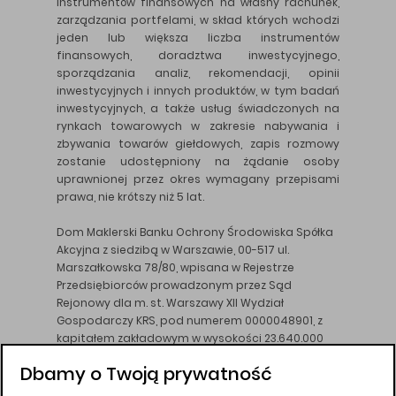
instrumentów finansowych na własny rachunek,
zarządzania portfelami, w skład których wchodzi
jeden lub większa liczba instrumentów
finansowych, doradztwa inwestycyjnego,
sporządzania analiz, rekomendacji, opinii
inwestycyjnych i innych produktów, w tym badań
inwestycyjnych, a także usług świadczonych na
rynkach towarowych w zakresie nabywania i
zbywania towarów giełdowych, zapis rozmowy
zostanie udostępniony na żądanie osoby
uprawnionej przez okres wymagany przepisami
prawa, nie krótszy niż 5 lat.
Dom Maklerski Banku Ochrony Środowiska Spółka
Akcyjna z siedzibą w Warszawie, 00-517 ul.
Marszałkowska 78/80, wpisana w Rejestrze
Przedsiębiorców prowadzonym przez Sąd
Rejonowy dla m. st. Warszawy XII Wydział
Gospodarczy KRS, pod numerem 0000048901, z
kapitałem zakładowym w wysokości 23.640.000
złotych, wpłaconym w całości, NIP 526-10-26-828.
Dbamy o Twoją prywatność
DM BOŚ działa na podstawie zezwolenia KNF z dnia
18.08.94 r.