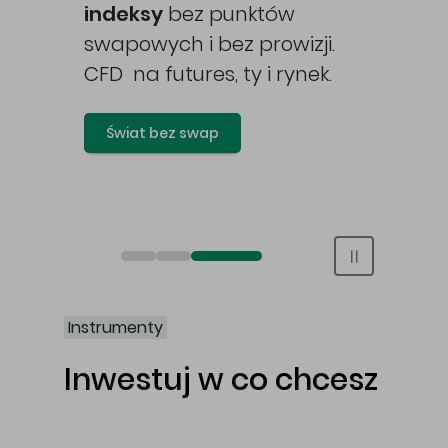
awy
indeksy
bez punktów
swapowych i bez prowizji.
CFD na futures, ty i rynek.
Świat bez swap
Otwórz rachunek maklerski online
Otwórz konto IKE/IKZE
Świat bez swap i prowizji
Instrumenty
Inwestuj w co chcesz