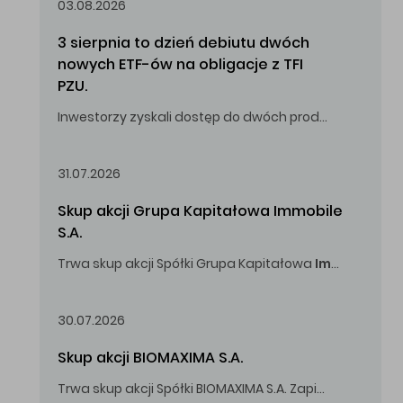
03.08.2026
3 sierpnia to dzień debiutu dwóch 
nowych ETF-ów na obligacje z TFI 
PZU.
Inwestorzy zyskali dostęp do dwóch produktów umożliwiających inwestowanie w obligacje skarbowe.
31.07.2026
Skup akcji Grupa Kapitałowa Immobile 
S.A.
Trwa skup akcji Spółki Grupa Kapitałowa
Immobile
S.A
Oferowana cena zakupu Akcji -
5,00
zł za jedną Akcję.
30.07.2026
Skup akcji BIOMAXIMA S.A.
Trwa skup akcji Spółki BIOMAXIMA S.A. Zapisy do 4 sierpnia 2026 r. do godz. 16.00.