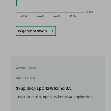
3 960
08:00
10:00
12:00
14:00
Więcej notowań
Aktualności
04.08.2026
Skup akcji spółki Wikana SA
Trwa skup akcji spółki Wikana SA. Zapisy do 14.08.2026 r. do godz. 16.00.
Oferowana cena zakupu Akcji – 10,00 zł za jedną Akcję.