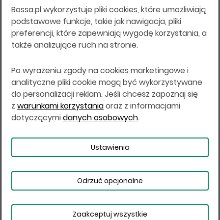
Bossa.pl wykorzystuje pliki cookies, które umożliwiają
Wszelkie informacje na niniejszej stronie w tym
podstawowe funkcje, takie jak nawigacja, pliki
informacje o produktach inwestycyjnych nie są
preferencji, które zapewniają wygodę korzystania, a
kierowane do osób mających miejsce
także analizujące ruch na stronie.
zamieszkania lub pobytu w Stanach
Zjednoczonych Ameryki, Australii, Kanadzie lub
Japonii, ani w dowolnej innej jurysdykcji, w której
Po wyrażeniu zgody na cookies marketingowe i
taki materiał byłby sprzeczny z prawem lub w
analityczne pliki cookie mogą być wykorzystywane
których zgodne z prawem nabycie produktów
do personalizacji reklam. Jeśli chcesz zapoznaj się
inwestycyjnych nie jest możliwe lub w której nie
z
warunkami korzystania
oraz z informacjami
jest możliwe złożenie oferty. Prawa obowiązujące
w danej jurysdykcji określają, czy jest możliwe
dotyczącymi
danych osobowych
.
nabycie poszczególnych produktów
inwestycyjnych w danej jurysdykcji.
Ustawienia
Copyright © 2026 BOŚ | BOSSA.PL
Odrzuć opcjonalne
Warunki korzystania
Dane osobowe
Bezpieczeństwo
Ustawienia plików cookies
Zaakceptuj wszystkie