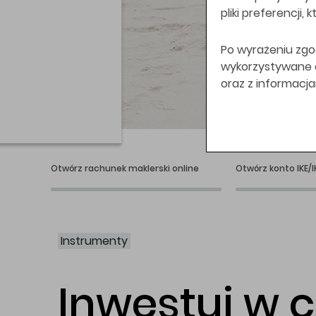
pliki preferencji,
Po wyrażeniu zgo
wykorzystywane do
oraz z informacj
Świat bez swap
Otwórz rachunek maklerski online
Otwórz konto IKE/I
Instrumenty
Inwestuj w 