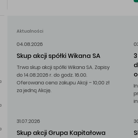
Aktualności
04.08.2026
0
Skup akcji spółki Wikana SA
3
d
Trwa skup akcji spółki Wikana SA. Zapisy
o
do 14.08.2026 r. do godz. 16.00.
Oferowana cena zakupu Akcji – 10,00 zł
0
I
za jedną Akcję.
p
i
0
31.07.2026
3
0
Skup akcji Grupa Kapitałowa 
S