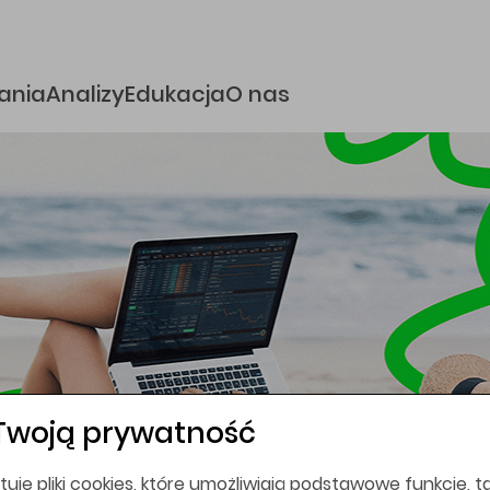
e
ania
Analizy
Edukacja
O nas
i
coina,
bez
Twoją prywatność
tuje pliki cookies, które umożliwiają podstawowe funkcje, ta