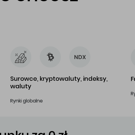
…
…
Surowce, kryptowaluty, indeksy,
F
waluty
R
Rynki globalne