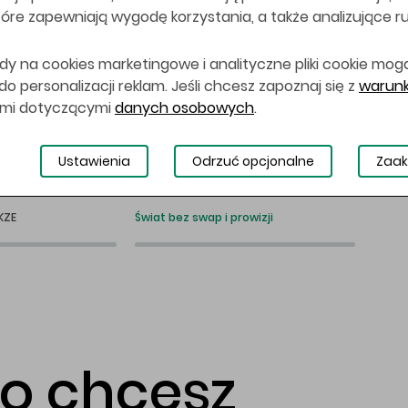
 które zapewniają wygodę korzystania, a także analizujące r
dy na cookies marketingowe i analityczne pliki cookie mog
 personalizacji reklam. Jeśli chcesz zapoznaj się z
warunk
ami dotyczącymi
danych osobowych
.
Ustawienia
Odrzuć opcjonalne
Zaak
KZE
Świat bez swap i prowizji
co chcesz