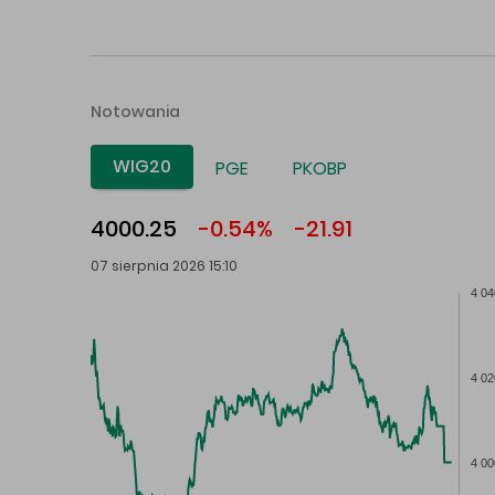
Notowania
WIG20
PGE
PKOBP
4000.25
-0.54%
-21.91
07 sierpnia 2026 15:10
4 04
4 02
4 00