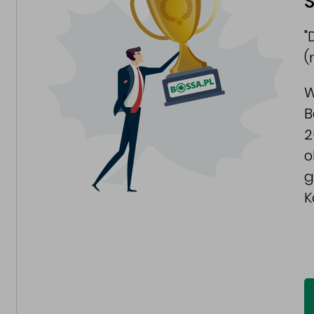
S
"
(
W
B
2
o
g
K