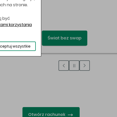
uch na stronie.
ą być
ami korzystania
ceptuj wszystkie
…
Otwórz rachunek