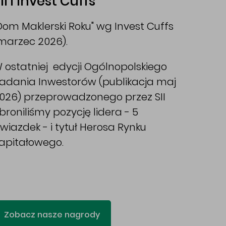
II i Invest Cuffs
Dom Maklerski Roku" wg Invest Cuffs
marzec 2026).
 ostatniej edycji Ogólnopolskiego
adania Inwestorów (publikacja maj
026) przeprowadzonego przez SII
broniliśmy pozycję lidera - 5
wiazdek - i tytuł Herosa Rynku
apitałowego.
Zobacz nasze nagrody