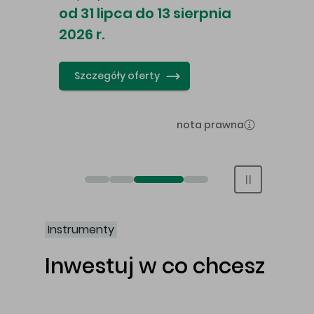
awy
ind
od 31 lipca do 13 sierpnia
swap
2026 r.
CFD 
Szczegóły oferty
Św
nota prawna
Otwórz rachunek maklerski online
Otwórz konto IKE/IKZE
Obligacje Best S.A.
Świat bez swap i prowizji
Instrumenty
Inwestuj w co chcesz