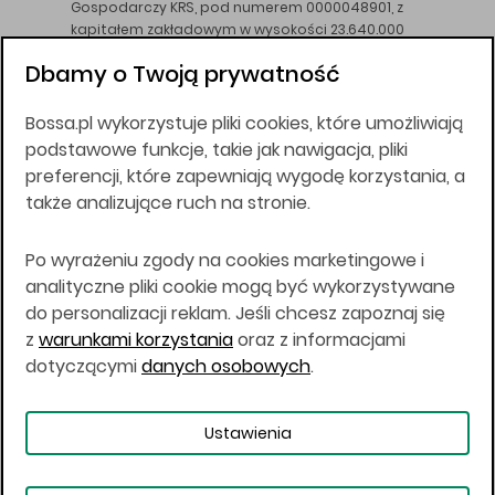
Gospodarczy KRS, pod numerem 0000048901, z
kapitałem zakładowym w wysokości 23.640.000
złotych, wpłaconym w całości, NIP 526-10-26-828.
Dbamy o Twoją prywatność
DM BOŚ działa na podstawie zezwolenia KNF z dnia
18.08.94 r.
Bossa.pl wykorzystuje pliki cookies, które umożliwiają
Wszelkie informacje na niniejszej stronie w tym
podstawowe funkcje, takie jak nawigacja, pliki
informacje o produktach inwestycyjnych nie są
preferencji, które zapewniają wygodę korzystania, a
kierowane do osób mających miejsce
także analizujące ruch na stronie.
zamieszkania lub pobytu w Stanach
Zjednoczonych Ameryki, Australii, Kanadzie lub
Japonii, ani w dowolnej innej jurysdykcji, w której
Po wyrażeniu zgody na cookies marketingowe i
taki materiał byłby sprzeczny z prawem lub w
analityczne pliki cookie mogą być wykorzystywane
których zgodne z prawem nabycie produktów
do personalizacji reklam. Jeśli chcesz zapoznaj się
inwestycyjnych nie jest możliwe lub w której nie
z
warunkami korzystania
oraz z informacjami
jest możliwe złożenie oferty. Prawa obowiązujące
w danej jurysdykcji określają, czy jest możliwe
dotyczącymi
danych osobowych
.
nabycie poszczególnych produktów
inwestycyjnych w danej jurysdykcji.
Ustawienia
Copyright © 2026 BOŚ | BOSSA.PL