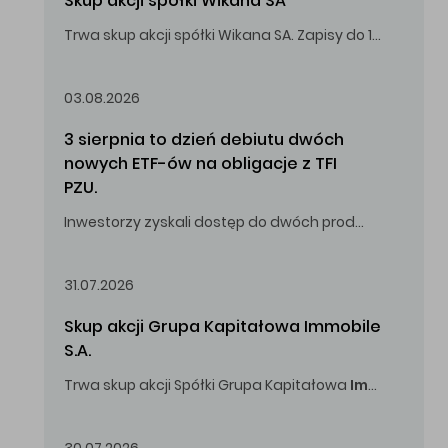
Skup akcji spółki Wikana SA
Trwa skup akcji spółki Wikana SA. Zapisy do 14.08.2026 r. do godz. 16.00.
Oferowana cena zakupu Akcji – 10,00 zł za jedną Akcję.
03.08.2026
3 sierpnia to dzień debiutu dwóch 
nowych ETF-ów na obligacje z TFI 
PZU.
Inwestorzy zyskali dostęp do dwóch produktów umożliwiających inwestowanie w obligacje skarbowe.
31.07.2026
Skup akcji Grupa Kapitałowa Immobile 
S.A.
Trwa skup akcji Spółki Grupa Kapitałowa
Immobile
S.A
Oferowana cena zakupu Akcji -
5,00
zł za jedną Akcję.