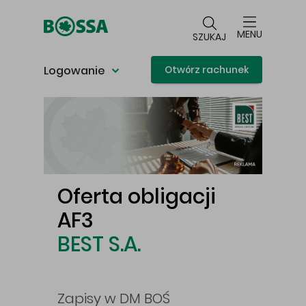
Przejdź do głównej treści
MENU
SZUKAJ
Logowanie
Otwórz rachunek
Główna treść
Oferta obligacji
Św
AF3
pro
BEST S.A.
jest
gaz,
cej
amer
Zapisy w DM BOŚ