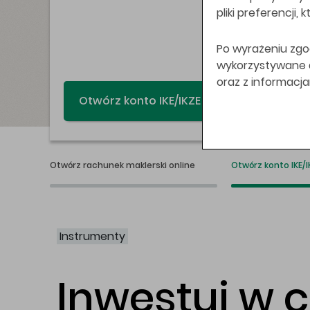
pliki preferencji,
Po wyrażeniu zgo
wykorzystywane do
oraz z informacj
Świat bez swap
Otwórz rachunek maklerski online
Otwórz konto IKE/I
Instrumenty
Inwestuj w 