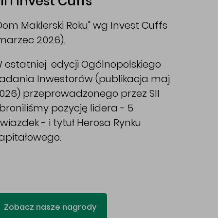
II i Invest Cuffs
Dom Maklerski Roku" wg Invest Cuffs
marzec 2026).
 ostatniej edycji Ogólnopolskiego
adania Inwestorów (publikacja maj
026) przeprowadzonego przez SII
broniliśmy pozycję lidera - 5
wiazdek - i tytuł Herosa Rynku
apitałowego.
Zobacz nasze nagrody