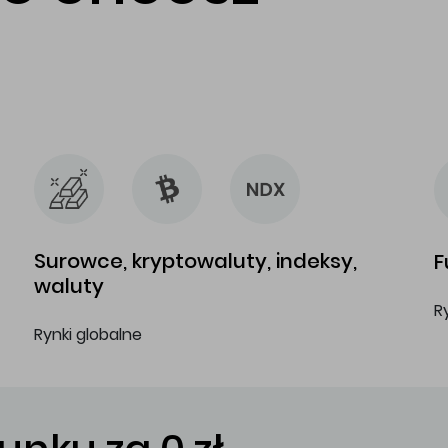
…
…
Surowce, kryptowaluty, indeksy,
F
waluty
R
Rynki globalne