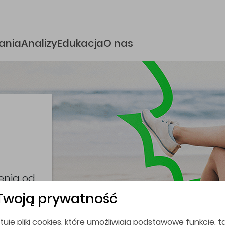
e
ania
Analizy
Edukacja
O nas
i
coina,
bez
Twoją prywatność
tuje pliki cookies, które umożliwiają podstawowe funkcje, ta