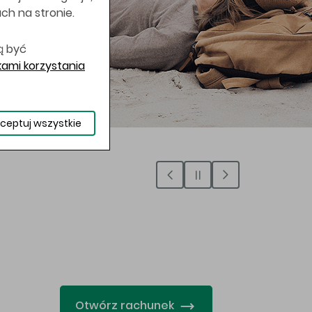
uch na stronie.
ą być
ami korzystania
ceptuj wszystkie
…
Otwórz rachunek