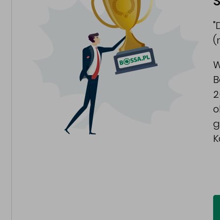
S
"
(
W
B
2
o
g
K