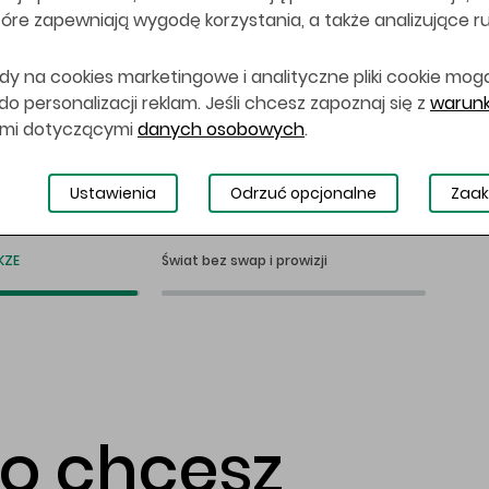
 które zapewniają wygodę korzystania, a także analizujące r
dy na cookies marketingowe i analityczne pliki cookie mog
 personalizacji reklam. Jeśli chcesz zapoznaj się z
warunk
ami dotyczącymi
danych osobowych
.
Ustawienia
Odrzuć opcjonalne
Zaak
KZE
Świat bez swap i prowizji
co chcesz