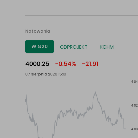
Notowania
WIG20
CDPROJEKT
KGHM
4000.25
-0.54%
-21.91
07 sierpnia 2026 15:10
4 04
4 02
4 00