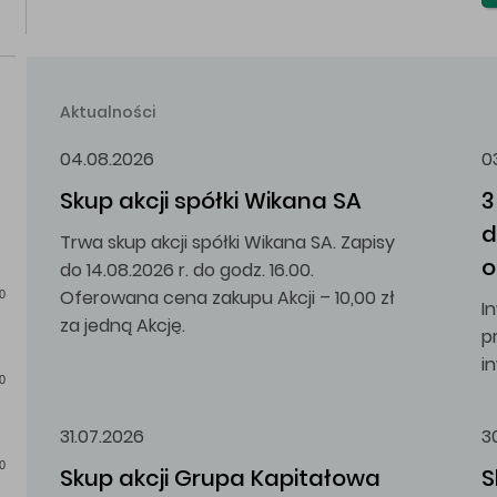
Aktualności
04.08.2026
0
Skup akcji spółki Wikana SA
3
d
Trwa skup akcji spółki Wikana SA. Zapisy
o
do 14.08.2026 r. do godz. 16.00.
Oferowana cena zakupu Akcji – 10,00 zł
0
I
za jedną Akcję.
p
i
0
31.07.2026
3
0
Skup akcji Grupa Kapitałowa 
S