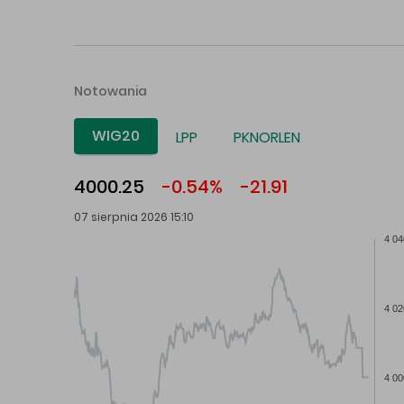
Notowania
WIG20
LPP
PKNORLEN
4000.25
-0.54%
-21.91
07 sierpnia 2026 15:10
4 04
4 02
4 00