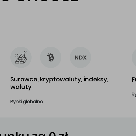
…
…
Surowce, kryptowaluty, indeksy,
F
waluty
R
Rynki globalne