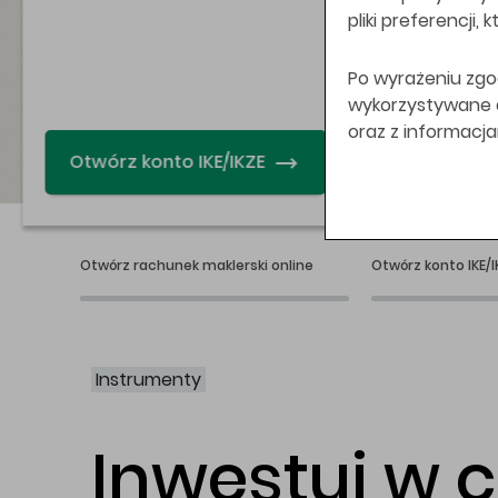
pliki preferencji,
Po wyrażeniu zgo
wykorzystywane do
oraz z informacj
Świat bez swap
Otwórz rachunek maklerski online
Otwórz konto IKE/I
Instrumenty
Inwestuj w 