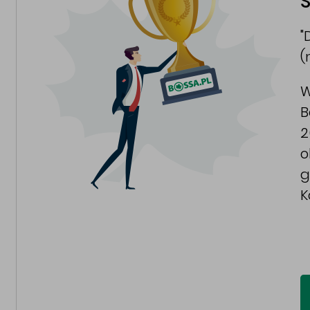
S
"
(
W
B
2
o
g
K