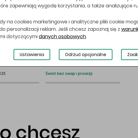
 które zapewniają wygodę korzystania, a także analizujące r
dy na cookies marketingowe i analityczne pliki cookie mog
 personalizacji reklam. Jeśli chcesz zapoznaj się z
warunk
ami dotyczącymi
danych osobowych
.
Ustawienia
Odrzuć opcjonalne
Zaak
KZE
Świat bez swap i prowizji
co chcesz