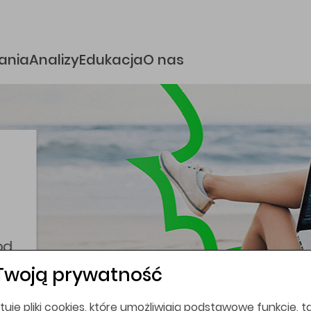
e
ania
Analizy
Edukacja
O nas
i
coina,
bez
Twoją prywatność
tuje pliki cookies, które umożliwiają podstawowe funkcje, ta