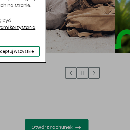
uch na stronie.
ą być
ami korzystania
ceptuj wszystkie
…
Otwórz rachunek