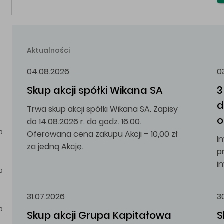
Aktualności
04.08.2026
0
Skup akcji spółki Wikana SA
3
d
Trwa skup akcji spółki Wikana SA. Zapisy
o
do 14.08.2026 r. do godz. 16.00.
Oferowana cena zakupu Akcji – 10,00 zł
0
I
za jedną Akcję.
p
i
0
31.07.2026
3
0
Skup akcji Grupa Kapitałowa 
S