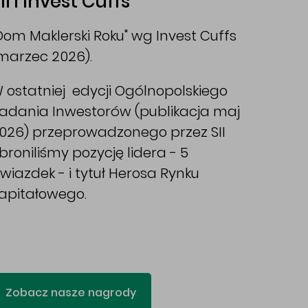
II i Invest Cuffs
Dom Maklerski Roku" wg Invest Cuffs
marzec 2026).
 ostatniej edycji Ogólnopolskiego
adania Inwestorów (publikacja maj
026) przeprowadzonego przez SII
broniliśmy pozycję lidera - 5
wiazdek - i tytuł Herosa Rynku
apitałowego.
Zobacz nasze nagrody