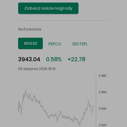
Zobacz nasze nagrody
Notowania
WIG20
PEPCO
ERSTEPL
3943.04
0.58%
+22.78
03 sierpnia 2026 15:10
3 980
3 960
3 940
3 920