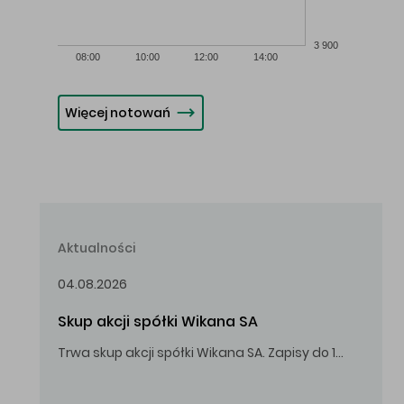
3 900
08:00
10:00
12:00
14:00
Więcej notowań
Aktualności
04.08.2026
Skup akcji spółki Wikana SA
Trwa skup akcji spółki Wikana SA. Zapisy do 14.08.2026 r. do godz. 16.00.
Oferowana cena zakupu Akcji – 10,00 zł za jedną Akcję.