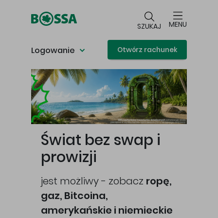
Przejdź do głównej treści
MENU
SZUKAJ
Logowanie
Otwórz rachunek
Główna treść
Świat bez swap i
prowizji
jest możliwy - zobacz
ropę,
gaz, Bitcoina,
cej
amerykańskie i niemieckie