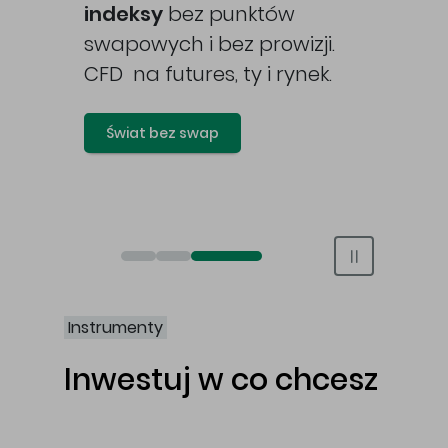
awy
indeksy
bez punktów
swapowych i bez prowizji.
CFD na futures, ty i rynek.
Świat bez swap
Otwórz rachunek maklerski online
Otwórz konto IKE/IKZE
Świat bez swap i prowizji
Instrumenty
Inwestuj w co chcesz