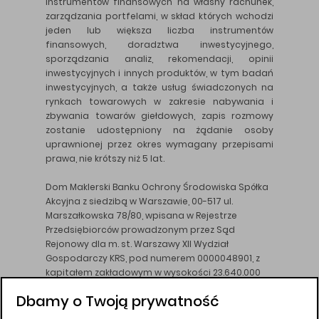
instrumentów finansowych na własny rachunek,
zarządzania portfelami, w skład których wchodzi
jeden lub większa liczba instrumentów
finansowych, doradztwa inwestycyjnego,
sporządzania analiz, rekomendacji, opinii
inwestycyjnych i innych produktów, w tym badań
inwestycyjnych, a także usług świadczonych na
rynkach towarowych w zakresie nabywania i
zbywania towarów giełdowych, zapis rozmowy
zostanie udostępniony na żądanie osoby
uprawnionej przez okres wymagany przepisami
prawa, nie krótszy niż 5 lat.
Dom Maklerski Banku Ochrony Środowiska Spółka
Akcyjna z siedzibą w Warszawie, 00-517 ul.
Marszałkowska 78/80, wpisana w Rejestrze
Przedsiębiorców prowadzonym przez Sąd
Rejonowy dla m. st. Warszawy XII Wydział
Gospodarczy KRS, pod numerem 0000048901, z
kapitałem zakładowym w wysokości 23.640.000
złotych, wpłaconym w całości, NIP 526-10-26-828.
Dbamy o Twoją prywatność
DM BOŚ działa na podstawie zezwolenia KNF z dnia
18.08.94 r.