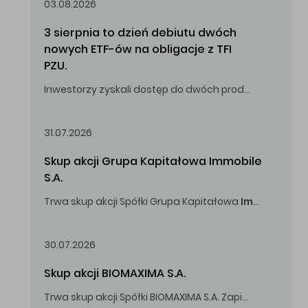
03.08.2026
3 sierpnia to dzień debiutu dwóch 
nowych ETF-ów na obligacje z TFI 
PZU.
Inwestorzy zyskali dostęp do dwóch produktów umożliwiających inwestowanie w obligacje skarbowe.
31.07.2026
Skup akcji Grupa Kapitałowa Immobile 
S.A.
Trwa skup akcji Spółki Grupa Kapitałowa
Immobile
S.A
Oferowana cena zakupu Akcji -
5,00
zł za jedną Akcję.
30.07.2026
Skup akcji BIOMAXIMA S.A.
Trwa skup akcji Spółki BIOMAXIMA S.A. Zapisy do 4 sierpnia 2026 r. do godz. 16.00.