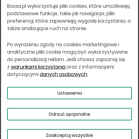
Bossa.pl wykorzystuje pliki cookies, które umożliwiają
Wszelkie informacje na niniejszej stronie w tym
podstawowe funkcje, takie jak nawigacja, pliki
informacje o produktach inwestycyjnych nie są
preferencji, które zapewniają wygodę korzystania, a
kierowane do osób mających miejsce
także analizujące ruch na stronie.
zamieszkania lub pobytu w Stanach
Zjednoczonych Ameryki, Australii, Kanadzie lub
Japonii, ani w dowolnej innej jurysdykcji, w której
Po wyrażeniu zgody na cookies marketingowe i
taki materiał byłby sprzeczny z prawem lub w
analityczne pliki cookie mogą być wykorzystywane
których zgodne z prawem nabycie produktów
do personalizacji reklam. Jeśli chcesz zapoznaj się
inwestycyjnych nie jest możliwe lub w której nie
z
warunkami korzystania
oraz z informacjami
jest możliwe złożenie oferty. Prawa obowiązujące
w danej jurysdykcji określają, czy jest możliwe
dotyczącymi
danych osobowych
.
nabycie poszczególnych produktów
inwestycyjnych w danej jurysdykcji.
Ustawienia
Copyright © 2026 BOŚ | BOSSA.PL
Odrzuć opcjonalne
Warunki korzystania
Dane osobowe
Bezpieczeństwo
Ustawienia plików cookies
Zaakceptuj wszystkie