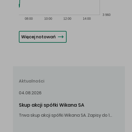
3 960
08:00
10:00
12:00
14:00
Więcej notowań
Aktualności
04.08.2026
Skup akcji spółki Wikana SA
Trwa skup akcji spółki Wikana SA. Zapisy do 14.08.2026 r. do godz. 16.00.
Oferowana cena zakupu Akcji – 10,00 zł za jedną Akcję.