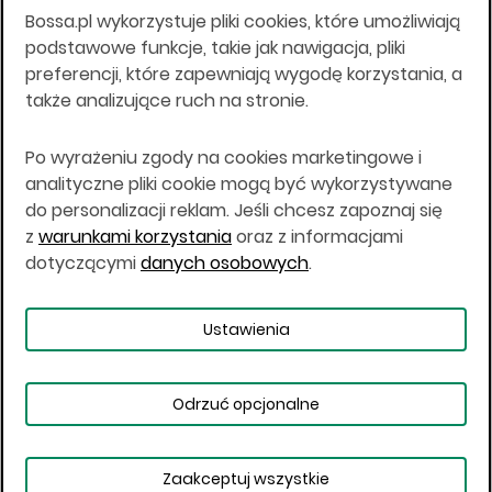
Bossa.pl wykorzystuje pliki cookies, które umożliwiają
Wszelkie informacje na niniejszej stronie w tym
podstawowe funkcje, takie jak nawigacja, pliki
informacje o produktach inwestycyjnych nie są
preferencji, które zapewniają wygodę korzystania, a
kierowane do osób mających miejsce
także analizujące ruch na stronie.
zamieszkania lub pobytu w Stanach
Zjednoczonych Ameryki, Australii, Kanadzie lub
Japonii, ani w dowolnej innej jurysdykcji, w której
Po wyrażeniu zgody na cookies marketingowe i
taki materiał byłby sprzeczny z prawem lub w
analityczne pliki cookie mogą być wykorzystywane
których zgodne z prawem nabycie produktów
do personalizacji reklam. Jeśli chcesz zapoznaj się
inwestycyjnych nie jest możliwe lub w której nie
z
warunkami korzystania
oraz z informacjami
jest możliwe złożenie oferty. Prawa obowiązujące
w danej jurysdykcji określają, czy jest możliwe
dotyczącymi
danych osobowych
.
nabycie poszczególnych produktów
inwestycyjnych w danej jurysdykcji.
Ustawienia
Copyright © 2026 BOŚ | BOSSA.PL
Odrzuć opcjonalne
Warunki korzystania
Dane osobowe
Bezpieczeństwo
Ustawienia plików cookies
Zaakceptuj wszystkie