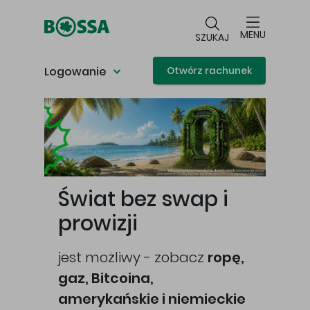
Przejdź do głównej treści
MENU
SZUKAJ
Logowanie
Otwórz rachunek
Główna treść
Świat bez swap i
prowizji
jest możliwy - zobacz
ropę,
gaz, Bitcoina,
cej
amerykańskie i niemieckie