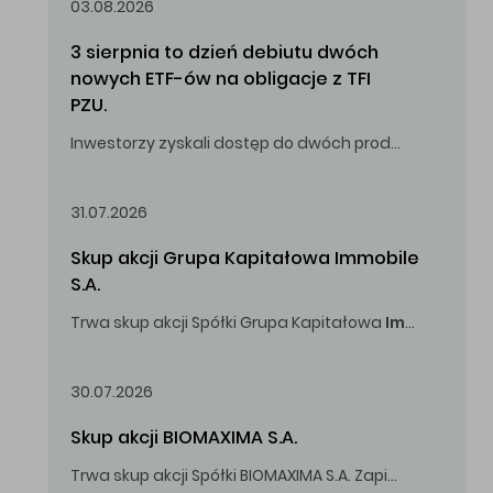
03.08.2026
3 sierpnia to dzień debiutu dwóch 
nowych ETF-ów na obligacje z TFI 
PZU.
Inwestorzy zyskali dostęp do dwóch produktów umożliwiających inwestowanie w obligacje skarbowe.
31.07.2026
Skup akcji Grupa Kapitałowa Immobile 
S.A.
Trwa skup akcji Spółki Grupa Kapitałowa
Immobile
S.A
Oferowana cena zakupu Akcji -
5,00
zł za jedną Akcję.
30.07.2026
Skup akcji BIOMAXIMA S.A.
Trwa skup akcji Spółki BIOMAXIMA S.A. Zapisy do 4 sierpnia 2026 r. do godz. 16.00.