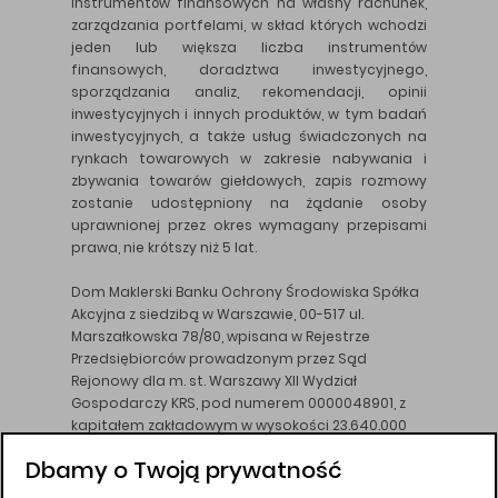
instrumentów finansowych na własny rachunek,
zarządzania portfelami, w skład których wchodzi
jeden lub większa liczba instrumentów
finansowych, doradztwa inwestycyjnego,
sporządzania analiz, rekomendacji, opinii
inwestycyjnych i innych produktów, w tym badań
inwestycyjnych, a także usług świadczonych na
rynkach towarowych w zakresie nabywania i
zbywania towarów giełdowych, zapis rozmowy
zostanie udostępniony na żądanie osoby
uprawnionej przez okres wymagany przepisami
prawa, nie krótszy niż 5 lat.
Dom Maklerski Banku Ochrony Środowiska Spółka
Akcyjna z siedzibą w Warszawie, 00-517 ul.
Marszałkowska 78/80, wpisana w Rejestrze
Przedsiębiorców prowadzonym przez Sąd
Rejonowy dla m. st. Warszawy XII Wydział
Gospodarczy KRS, pod numerem 0000048901, z
kapitałem zakładowym w wysokości 23.640.000
złotych, wpłaconym w całości, NIP 526-10-26-828.
Dbamy o Twoją prywatność
DM BOŚ działa na podstawie zezwolenia KNF z dnia
18.08.94 r.