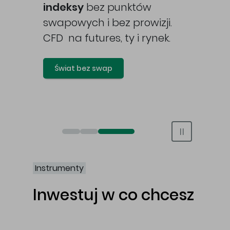
awy
indeksy
bez punktów
swapowych i bez prowizji.
CFD na futures, ty i rynek.
Świat bez swap
Otwórz rachunek maklerski online
Otwórz konto IKE/IKZE
Świat bez swap i prowizji
Instrumenty
Inwestuj w co chcesz