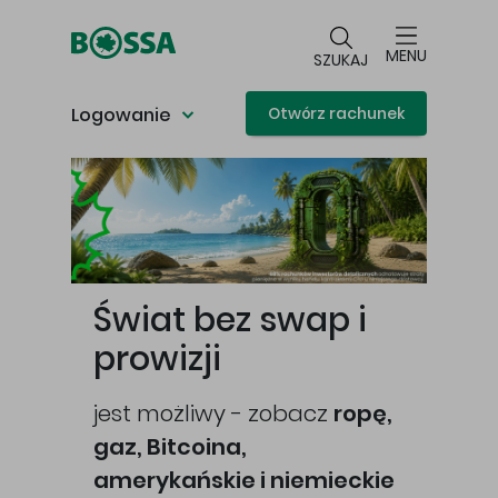
Przejdź do głównej treści
MENU
SZUKAJ
Logowanie
Otwórz rachunek
Główna treść
Świat bez swap i
prowizji
jest możliwy - zobacz
ropę,
gaz, Bitcoina,
cej
amerykańskie i niemieckie