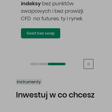
awy
indeksy
bez punktów
swapowych i bez prowizji.
CFD na futures, ty i rynek.
Świat bez swap
Otwórz rachunek maklerski online
Otwórz konto IKE/IKZE
Świat bez swap i prowizji
Instrumenty
Inwestuj w co chcesz