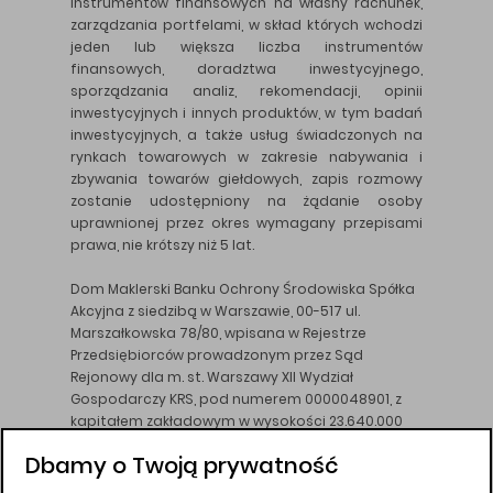
instrumentów finansowych na własny rachunek,
zarządzania portfelami, w skład których wchodzi
jeden lub większa liczba instrumentów
finansowych, doradztwa inwestycyjnego,
sporządzania analiz, rekomendacji, opinii
inwestycyjnych i innych produktów, w tym badań
inwestycyjnych, a także usług świadczonych na
rynkach towarowych w zakresie nabywania i
zbywania towarów giełdowych, zapis rozmowy
zostanie udostępniony na żądanie osoby
uprawnionej przez okres wymagany przepisami
prawa, nie krótszy niż 5 lat.
Dom Maklerski Banku Ochrony Środowiska Spółka
Akcyjna z siedzibą w Warszawie, 00-517 ul.
Marszałkowska 78/80, wpisana w Rejestrze
Przedsiębiorców prowadzonym przez Sąd
Rejonowy dla m. st. Warszawy XII Wydział
Gospodarczy KRS, pod numerem 0000048901, z
kapitałem zakładowym w wysokości 23.640.000
złotych, wpłaconym w całości, NIP 526-10-26-828.
Dbamy o Twoją prywatność
DM BOŚ działa na podstawie zezwolenia KNF z dnia
18.08.94 r.