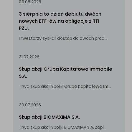
03.08.2026
3 sierpnia to dzień debiutu dwóch 
nowych ETF-ów na obligacje z TFI 
PZU.
Inwestorzy zyskali dostęp do dwóch produktów umożliwiających inwestowanie w obligacje skarbowe.
31.07.2026
Skup akcji Grupa Kapitałowa Immobile 
S.A.
Trwa skup akcji Spółki Grupa Kapitałowa
Immobile
S.A
Oferowana cena zakupu Akcji -
5,00
zł za jedną Akcję.
30.07.2026
Skup akcji BIOMAXIMA S.A.
Trwa skup akcji Spółki BIOMAXIMA S.A. Zapisy do 4 sierpnia 2026 r. do godz. 16.00.