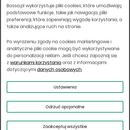
Bossa.pl wykorzystuje pliki cookies, które umożliwiają
Wszelkie informacje na niniejszej stronie w tym
podstawowe funkcje, takie jak nawigacja, pliki
informacje o produktach inwestycyjnych nie są
preferencji, które zapewniają wygodę korzystania, a
kierowane do osób mających miejsce
także analizujące ruch na stronie.
zamieszkania lub pobytu w Stanach
Zjednoczonych Ameryki, Australii, Kanadzie lub
Japonii, ani w dowolnej innej jurysdykcji, w której
Po wyrażeniu zgody na cookies marketingowe i
taki materiał byłby sprzeczny z prawem lub w
analityczne pliki cookie mogą być wykorzystywane
których zgodne z prawem nabycie produktów
do personalizacji reklam. Jeśli chcesz zapoznaj się
inwestycyjnych nie jest możliwe lub w której nie
z
warunkami korzystania
oraz z informacjami
jest możliwe złożenie oferty. Prawa obowiązujące
w danej jurysdykcji określają, czy jest możliwe
dotyczącymi
danych osobowych
.
nabycie poszczególnych produktów
inwestycyjnych w danej jurysdykcji.
Ustawienia
Copyright © 2026 BOŚ | BOSSA.PL
Odrzuć opcjonalne
Warunki korzystania
Dane osobowe
Bezpieczeństwo
Ustawienia plików cookies
Zaakceptuj wszystkie