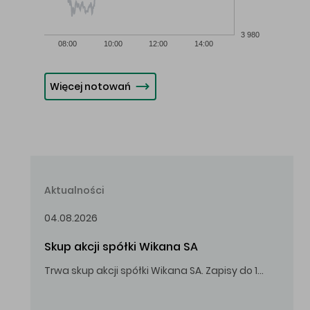
3 980
08:00
10:00
12:00
14:00
Więcej notowań
Aktualności
04.08.2026
Skup akcji spółki Wikana SA
Trwa skup akcji spółki Wikana SA. Zapisy do 14.08.2026 r. do godz. 16.00.
Oferowana cena zakupu Akcji – 10,00 zł za jedną Akcję.