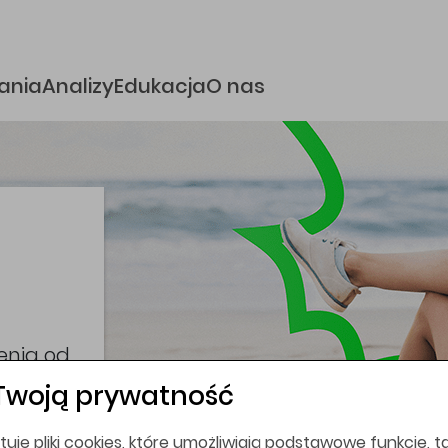
e
ania
Analizy
Edukacja
O nas
i
coina,
bez
Twoją prywatność
tuje pliki cookies, które umożliwiają podstawowe funkcje, ta