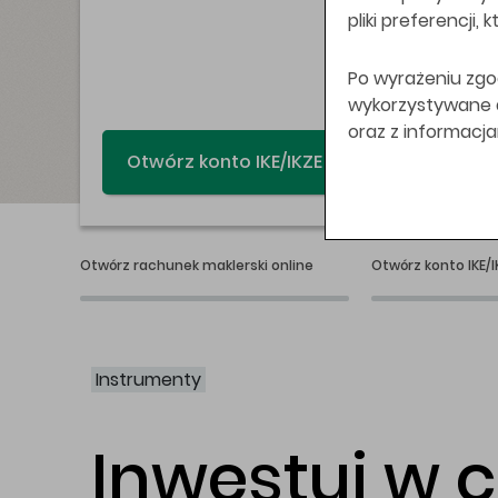
pliki preferencji,
Po wyrażeniu zgo
wykorzystywane do
oraz z informacj
Świat bez swap
Otwórz rachunek maklerski online
Otwórz konto IKE/I
Instrumenty
Inwestuj w 