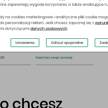
 które zapewniają wygodę korzystania, a także analizujące r
dy na cookies marketingowe i analityczne pliki cookie mog
 personalizacji reklam. Jeśli chcesz zapoznaj się z
warunk
ami dotyczącymi
danych osobowych
.
Ustawienia
Odrzuć opcjonalne
Zaak
KZE
Świat bez swap i prowizji
co chcesz