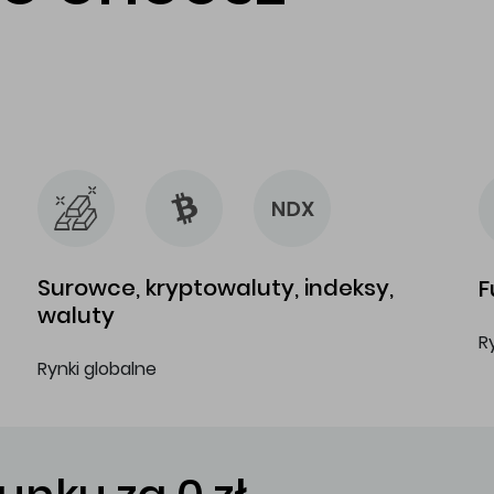
…
…
Surowce, kryptowaluty, indeksy,
F
waluty
R
Rynki globalne