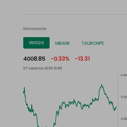
Notowania
WIG20
MBANK
TAURONPE
4008.85
-0.33%
-13.31
07 sierpnia 2026 13:45
4 04
4 02
4 00