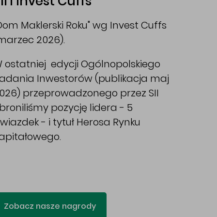
II i Invest Cuffs
Dom Maklerski Roku" wg Invest Cuffs
marzec 2026).
 ostatniej edycji Ogólnopolskiego
adania Inwestorów (publikacja maj
026) przeprowadzonego przez SII
broniliśmy pozycję lidera - 5
wiazdek - i tytuł Herosa Rynku
apitałowego.
Zobacz nasze nagrody