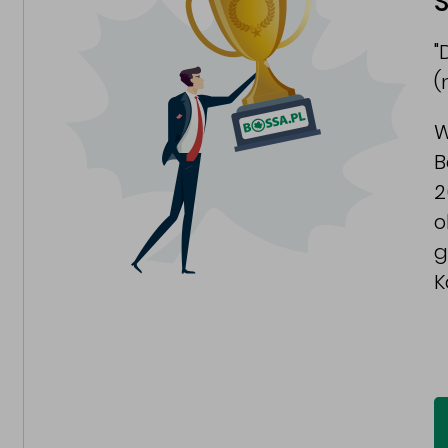
S
"
(
W
B
2
o
g
K