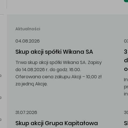
Aktualności
04.08.2026
0
Skup akcji spółki Wikana SA
3
d
Trwa skup akcji spółki Wikana SA. Zapisy
o
do 14.08.2026 r. do godz. 16.00.
Oferowana cena zakupu Akcji – 10,00 zł
0
I
za jedną Akcję.
p
i
0
31.07.2026
3
0
Skup akcji Grupa Kapitałowa 
S