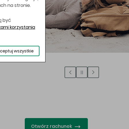
uch na stronie.
ą być
ami korzystania
ceptuj wszystkie
…
Otwórz rachunek