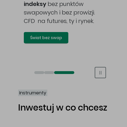
awy
indeksy
bez punktów
swapowych i bez prowizji.
CFD na futures, ty i rynek.
Świat bez swap
Otwórz rachunek maklerski online
Otwórz konto IKE/IKZE
Świat bez swap i prowizji
Instrumenty
Inwestuj w co chcesz