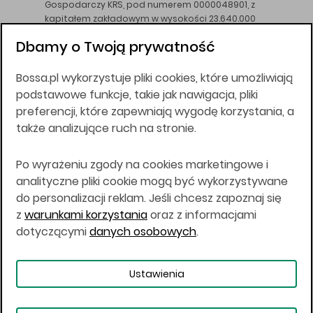
Gospodarczy KRS, pod numerem 0000048901, z
kapitałem zakładowym w wysokości 23.640.000
złotych, wpłaconym w całości, NIP 526-10-26-828.
Dbamy o Twoją prywatność
DM BOŚ działa na podstawie zezwolenia KNF z dnia
18.08.94 r.
Bossa.pl wykorzystuje pliki cookies, które umożliwiają
Wszelkie informacje na niniejszej stronie w tym
podstawowe funkcje, takie jak nawigacja, pliki
informacje o produktach inwestycyjnych nie są
preferencji, które zapewniają wygodę korzystania, a
kierowane do osób mających miejsce
także analizujące ruch na stronie.
zamieszkania lub pobytu w Stanach
Zjednoczonych Ameryki, Australii, Kanadzie lub
Japonii, ani w dowolnej innej jurysdykcji, w której
Po wyrażeniu zgody na cookies marketingowe i
taki materiał byłby sprzeczny z prawem lub w
analityczne pliki cookie mogą być wykorzystywane
których zgodne z prawem nabycie produktów
do personalizacji reklam. Jeśli chcesz zapoznaj się
inwestycyjnych nie jest możliwe lub w której nie
z
warunkami korzystania
oraz z informacjami
jest możliwe złożenie oferty. Prawa obowiązujące
w danej jurysdykcji określają, czy jest możliwe
dotyczącymi
danych osobowych
.
nabycie poszczególnych produktów
inwestycyjnych w danej jurysdykcji.
Ustawienia
Copyright © 2026 BOŚ | BOSSA.PL