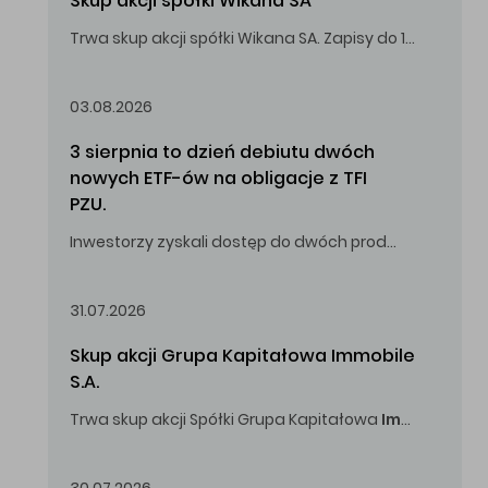
Skup akcji spółki Wikana SA
Trwa skup akcji spółki Wikana SA. Zapisy do 14.08.2026 r. do godz. 16.00.
Oferowana cena zakupu Akcji – 10,00 zł za jedną Akcję.
03.08.2026
3 sierpnia to dzień debiutu dwóch 
nowych ETF-ów na obligacje z TFI 
PZU.
Inwestorzy zyskali dostęp do dwóch produktów umożliwiających inwestowanie w obligacje skarbowe.
31.07.2026
Skup akcji Grupa Kapitałowa Immobile 
S.A.
Trwa skup akcji Spółki Grupa Kapitałowa
Immobile
S.A
Oferowana cena zakupu Akcji -
5,00
zł za jedną Akcję.