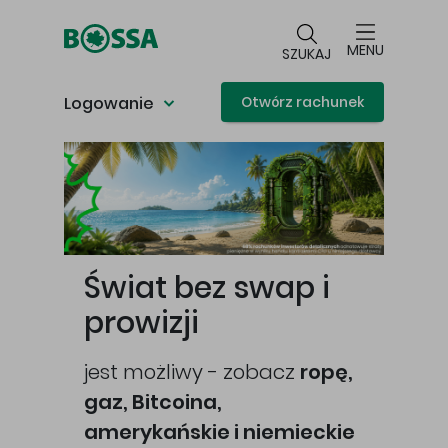
Przejdź do głównej treści
MENU
SZUKAJ
Logowanie
Otwórz rachunek
Główna treść
Świat bez swap i
prowizji
jest możliwy - zobacz
ropę,
gaz, Bitcoina,
cej
amerykańskie i niemieckie