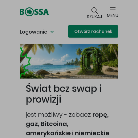
Przejdź do głównej treści
MENU
SZUKAJ
Logowanie
Otwórz rachunek
Główna treść
Świat bez swap i
prowizji
jest możliwy - zobacz
ropę,
gaz, Bitcoina,
cej
amerykańskie i niemieckie