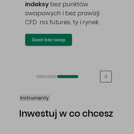
awy
indeksy
bez punktów
swapowych i bez prowizji.
CFD na futures, ty i rynek.
Świat bez swap
Otwórz rachunek maklerski online
Otwórz konto IKE/IKZE
Świat bez swap i prowizji
Instrumenty
Inwestuj w co chcesz