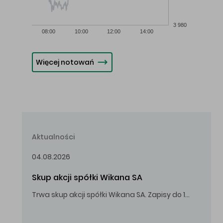
3 980
08:00
10:00
12:00
14:00
Więcej notowań
Aktualności
04.08.2026
Skup akcji spółki Wikana SA
Trwa skup akcji spółki Wikana SA. Zapisy do 14.08.2026 r. do godz. 16.00.
Oferowana cena zakupu Akcji – 10,00 zł za jedną Akcję.