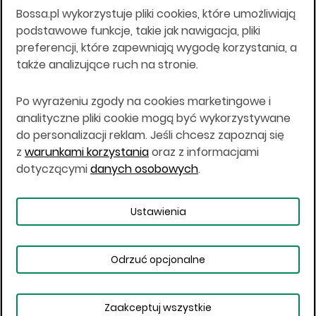
Bossa.pl wykorzystuje pliki cookies, które umożliwiają
Wszelkie informacje na niniejszej stronie w tym
podstawowe funkcje, takie jak nawigacja, pliki
informacje o produktach inwestycyjnych nie są
preferencji, które zapewniają wygodę korzystania, a
kierowane do osób mających miejsce
także analizujące ruch na stronie.
zamieszkania lub pobytu w Stanach
Zjednoczonych Ameryki, Australii, Kanadzie lub
Japonii, ani w dowolnej innej jurysdykcji, w której
Po wyrażeniu zgody na cookies marketingowe i
taki materiał byłby sprzeczny z prawem lub w
analityczne pliki cookie mogą być wykorzystywane
których zgodne z prawem nabycie produktów
do personalizacji reklam. Jeśli chcesz zapoznaj się
inwestycyjnych nie jest możliwe lub w której nie
z
warunkami korzystania
oraz z informacjami
jest możliwe złożenie oferty. Prawa obowiązujące
w danej jurysdykcji określają, czy jest możliwe
dotyczącymi
danych osobowych
.
nabycie poszczególnych produktów
inwestycyjnych w danej jurysdykcji.
Ustawienia
Copyright © 2026 BOŚ | BOSSA.PL
Odrzuć opcjonalne
Warunki korzystania
Dane osobowe
Bezpieczeństwo
Ustawienia plików cookies
Zaakceptuj wszystkie