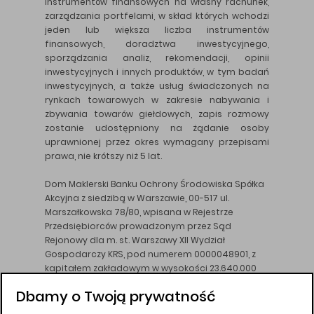
instrumentów finansowych na własny rachunek,
zarządzania portfelami, w skład których wchodzi
jeden lub większa liczba instrumentów
finansowych, doradztwa inwestycyjnego,
sporządzania analiz, rekomendacji, opinii
inwestycyjnych i innych produktów, w tym badań
inwestycyjnych, a także usług świadczonych na
rynkach towarowych w zakresie nabywania i
zbywania towarów giełdowych, zapis rozmowy
zostanie udostępniony na żądanie osoby
uprawnionej przez okres wymagany przepisami
prawa, nie krótszy niż 5 lat.
Dom Maklerski Banku Ochrony Środowiska Spółka
Akcyjna z siedzibą w Warszawie, 00-517 ul.
Marszałkowska 78/80, wpisana w Rejestrze
Przedsiębiorców prowadzonym przez Sąd
Rejonowy dla m. st. Warszawy XII Wydział
Gospodarczy KRS, pod numerem 0000048901, z
kapitałem zakładowym w wysokości 23.640.000
złotych, wpłaconym w całości, NIP 526-10-26-828.
Dbamy o Twoją prywatność
DM BOŚ działa na podstawie zezwolenia KNF z dnia
18.08.94 r.