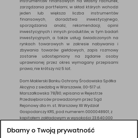
instrumentów finansowych na własny rachunek,
zarządzania portfelami, w skład których wchodzi
jeden lub większa liczba instrumentów
finansowych, doradztwa inwestycyjnego,
sporządzania analiz, rekomendacji, opinii
inwestycyjnych i innych produktów, w tym badań
inwestycyjnych, a także usług świadczonych na
rynkach towarowych w zakresie nabywania i
zbywania towarów giełdowych, zapis rozmowy
zostanie udostępniony na żądanie osoby
uprawnionej przez okres wymagany przepisami
prawa, nie krótszy niż 5 lat.
Dom Maklerski Banku Ochrony Środowiska Spółka
Akcyjna z siedzibą w Warszawie, 00-517 ul.
Marszałkowska 78/80, wpisana w Rejestrze
Przedsiębiorców prowadzonym przez Sąd
Rejonowy dla m. st. Warszawy XII Wydział
Gospodarczy KRS, pod numerem 0000048901, z
kapitałem zakładowym w wysokości 23.640.000
złotych, wpłaconym w całości, NIP 526-10-26-828.
Dbamy o Twoją prywatność
DM BOŚ działa na podstawie zezwolenia KNF z dnia
18.08.94 r.