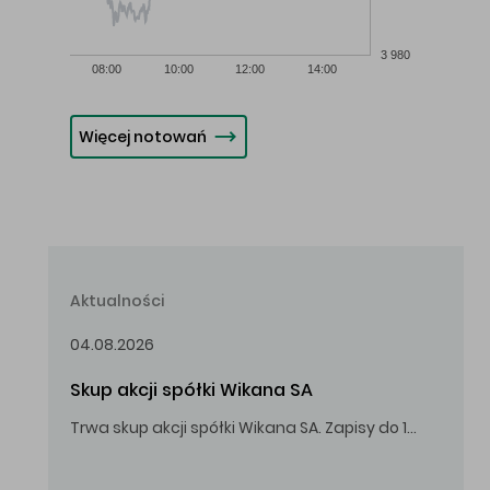
3 980
08:00
10:00
12:00
14:00
Więcej notowań
Aktualności
04.08.2026
Skup akcji spółki Wikana SA
Trwa skup akcji spółki Wikana SA. Zapisy do 14.08.2026 r. do godz. 16.00.
Oferowana cena zakupu Akcji – 10,00 zł za jedną Akcję.