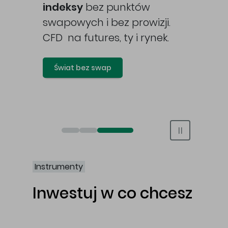
awy
indeksy
bez punktów
swapowych i bez prowizji.
CFD na futures, ty i rynek.
Świat bez swap
Otwórz rachunek maklerski online
Otwórz konto IKE/IKZE
Świat bez swap i prowizji
Instrumenty
Inwestuj w co chcesz