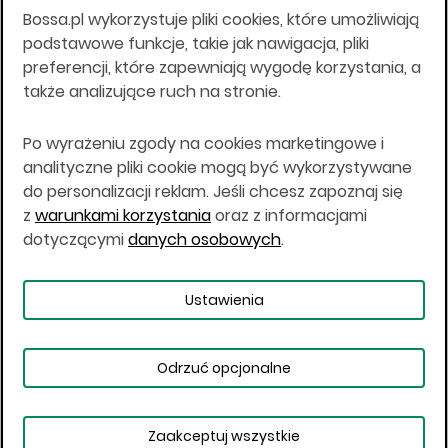
Bossa.pl wykorzystuje pliki cookies, które umożliwiają
Wszelkie informacje na niniejszej stronie w tym
podstawowe funkcje, takie jak nawigacja, pliki
informacje o produktach inwestycyjnych nie są
preferencji, które zapewniają wygodę korzystania, a
kierowane do osób mających miejsce
także analizujące ruch na stronie.
zamieszkania lub pobytu w Stanach
Zjednoczonych Ameryki, Australii, Kanadzie lub
Japonii, ani w dowolnej innej jurysdykcji, w której
Po wyrażeniu zgody na cookies marketingowe i
taki materiał byłby sprzeczny z prawem lub w
analityczne pliki cookie mogą być wykorzystywane
których zgodne z prawem nabycie produktów
do personalizacji reklam. Jeśli chcesz zapoznaj się
inwestycyjnych nie jest możliwe lub w której nie
z
warunkami korzystania
oraz z informacjami
jest możliwe złożenie oferty. Prawa obowiązujące
w danej jurysdykcji określają, czy jest możliwe
dotyczącymi
danych osobowych
.
nabycie poszczególnych produktów
inwestycyjnych w danej jurysdykcji.
Ustawienia
Copyright © 2026 BOŚ | BOSSA.PL
Odrzuć opcjonalne
Warunki korzystania
Dane osobowe
Bezpieczeństwo
Ustawienia plików cookies
Zaakceptuj wszystkie