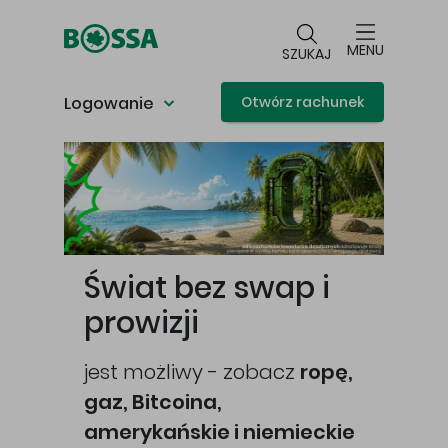
Przejdź do głównej treści
MENU
SZUKAJ
Logowanie
Otwórz rachunek
Główna treść
Świat bez swap i
prowizji
jest możliwy - zobacz
ropę,
gaz, Bitcoina,
cej
amerykańskie i niemieckie