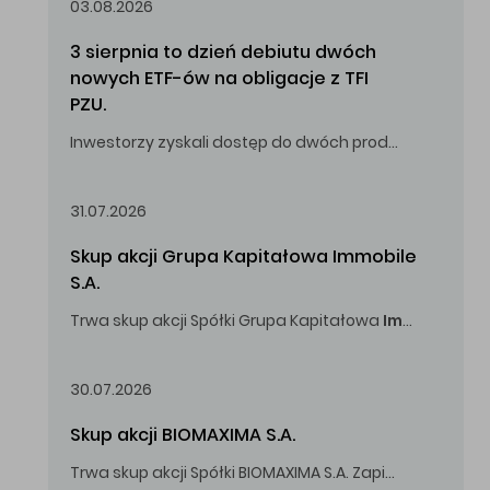
03.08.2026
3 sierpnia to dzień debiutu dwóch 
nowych ETF-ów na obligacje z TFI 
PZU.
Inwestorzy zyskali dostęp do dwóch produktów umożliwiających inwestowanie w obligacje skarbowe.
31.07.2026
Skup akcji Grupa Kapitałowa Immobile 
S.A.
Trwa skup akcji Spółki Grupa Kapitałowa
Immobile
S.A
Oferowana cena zakupu Akcji -
5,00
zł za jedną Akcję.
30.07.2026
Skup akcji BIOMAXIMA S.A.
Trwa skup akcji Spółki BIOMAXIMA S.A. Zapisy do 4 sierpnia 2026 r. do godz. 16.00.