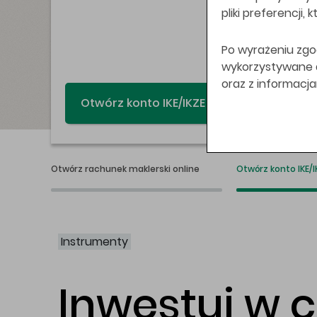
pliki preferencji,
Po wyrażeniu zgo
wykorzystywane do
oraz z informacj
Świat bez swap
Otwórz rachunek maklerski online
Otwórz konto IKE/I
Instrumenty
Inwestuj w 