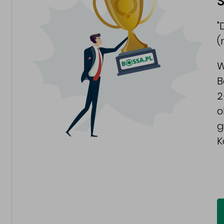
S
"
(
W
B
2
o
g
K