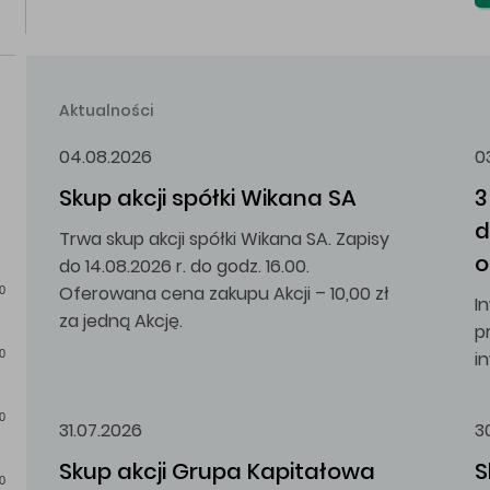
Aktualności
04.08.2026
0
Skup akcji spółki Wikana SA
3
d
Trwa skup akcji spółki Wikana SA. Zapisy
o
do 14.08.2026 r. do godz. 16.00.
Oferowana cena zakupu Akcji – 10,00 zł
0
I
za jedną Akcję.
p
i
0
0
31.07.2026
3
Skup akcji Grupa Kapitałowa 
S
0