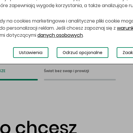
 które zapewniają wygodę korzystania, a także analizujące r
dy na cookies marketingowe i analityczne pliki cookie mog
 personalizacji reklam. Jeśli chcesz zapoznaj się z
warunk
ami dotyczącymi
danych osobowych
.
Ustawienia
Odrzuć opcjonalne
Zaak
KZE
Świat bez swap i prowizji
co chcesz