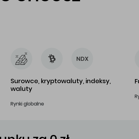
…
…
Surowce, kryptowaluty, indeksy,
F
waluty
R
Rynki globalne