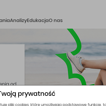
e
ania
Analizy
Edukacja
O nas
i
coina,
bez
Twoją prywatność
tuje pliki cookies, które umożliwiają podstawowe funkcje, ta