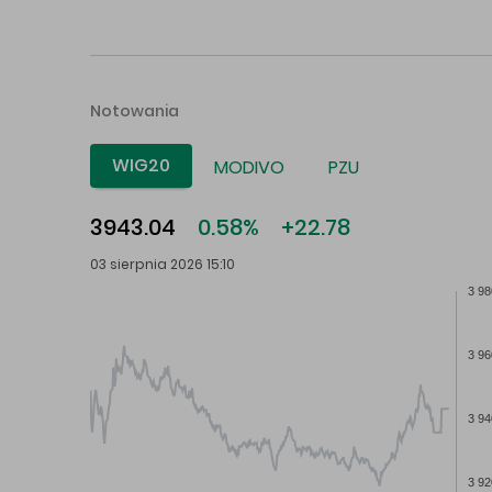
Notowania
WIG20
MODIVO
PZU
3943.04
0.58%
+22.78
03 sierpnia 2026 15:10
3 98
3 96
3 94
3 92