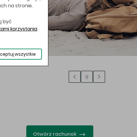
uch na stronie.
ą być
ami korzystania
ceptuj wszystkie
…
Otwórz rachunek