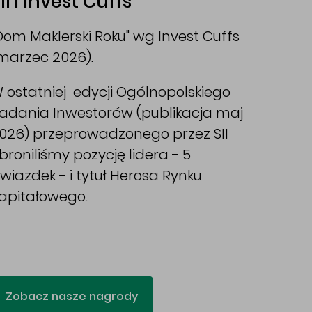
II i Invest Cuffs
Dom Maklerski Roku" wg Invest Cuffs
marzec 2026).
 ostatniej edycji Ogólnopolskiego
adania Inwestorów (publikacja maj
026) przeprowadzonego przez SII
broniliśmy pozycję lidera - 5
wiazdek - i tytuł Herosa Rynku
apitałowego.
Zobacz nasze nagrody