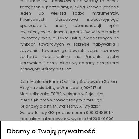
instrumentów finansowych na własny rachunek,
zarządzania portfelami, w skład których wchodzi
jeden lub większa liczba instrumentów
finansowych, doradztwa inwestycyjnego,
sporządzania analiz, rekomendacji, opinii
inwestycyjnych i innych produktów, w tym badań
inwestycyjnych, a także usług świadczonych na
rynkach towarowych w zakresie nabywania i
zbywania towarów giełdowych, zapis rozmowy
zostanie udostępniony na żądanie osoby
uprawnionej przez okres wymagany przepisami
prawa, nie krótszy niż 5 lat.
Dom Maklerski Banku Ochrony Środowiska Spółka
Akcyjna z siedzibą w Warszawie, 00-517 ul.
Marszałkowska 78/80, wpisana w Rejestrze
Przedsiębiorców prowadzonym przez Sąd
Rejonowy dla m. st. Warszawy XII Wydział
Gospodarczy KRS, pod numerem 0000048901, z
kapitałem zakładowym w wysokości 23.640.000
złotych, wpłaconym w całości, NIP 526-10-26-828.
Dbamy o Twoją prywatność
DM BOŚ działa na podstawie zezwolenia KNF z dnia
18.08.94 r.