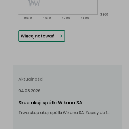
3 980
08:00
10:00
12:00
14:00
Więcej notowań
Aktualności
04.08.2026
Skup akcji spółki Wikana SA
Trwa skup akcji spółki Wikana SA. Zapisy do 14.08.2026 r. do godz. 16.00.
Oferowana cena zakupu Akcji – 10,00 zł za jedną Akcję.