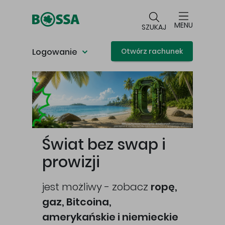
Przejdź do głównej treści
MENU
SZUKAJ
Logowanie
Otwórz rachunek
Główna treść
Świat bez swap i
prowizji
jest możliwy - zobacz
ropę,
gaz, Bitcoina,
cej
amerykańskie i niemieckie