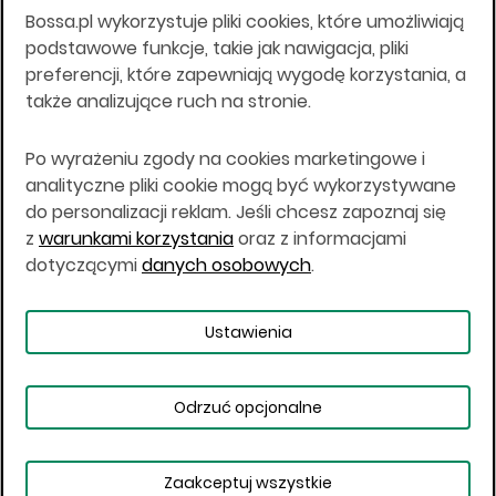
Bossa.pl wykorzystuje pliki cookies, które umożliwiają
Wszelkie informacje na niniejszej stronie w tym
podstawowe funkcje, takie jak nawigacja, pliki
informacje o produktach inwestycyjnych nie są
preferencji, które zapewniają wygodę korzystania, a
kierowane do osób mających miejsce
także analizujące ruch na stronie.
zamieszkania lub pobytu w Stanach
Zjednoczonych Ameryki, Australii, Kanadzie lub
Japonii, ani w dowolnej innej jurysdykcji, w której
Po wyrażeniu zgody na cookies marketingowe i
taki materiał byłby sprzeczny z prawem lub w
analityczne pliki cookie mogą być wykorzystywane
których zgodne z prawem nabycie produktów
do personalizacji reklam. Jeśli chcesz zapoznaj się
inwestycyjnych nie jest możliwe lub w której nie
z
warunkami korzystania
oraz z informacjami
jest możliwe złożenie oferty. Prawa obowiązujące
w danej jurysdykcji określają, czy jest możliwe
dotyczącymi
danych osobowych
.
nabycie poszczególnych produktów
inwestycyjnych w danej jurysdykcji.
Ustawienia
Copyright © 2026 BOŚ | BOSSA.PL
Odrzuć opcjonalne
Warunki korzystania
Dane osobowe
Bezpieczeństwo
Ustawienia plików cookies
Zaakceptuj wszystkie