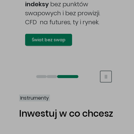
awy
indeksy
bez punktów
swapowych i bez prowizji.
CFD na futures, ty i rynek.
Świat bez swap
Otwórz rachunek maklerski online
Otwórz konto IKE/IKZE
Świat bez swap i prowizji
Instrumenty
Inwestuj w co chcesz