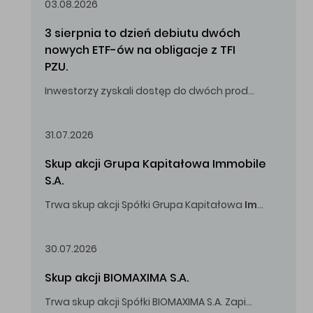
03.08.2026
3 sierpnia to dzień debiutu dwóch 
nowych ETF-ów na obligacje z TFI 
PZU.
Inwestorzy zyskali dostęp do dwóch produktów umożliwiających inwestowanie w obligacje skarbowe.
31.07.2026
Skup akcji Grupa Kapitałowa Immobile 
S.A.
Trwa skup akcji Spółki Grupa Kapitałowa
Immobile
S.A
Oferowana cena zakupu Akcji -
5,00
zł za jedną Akcję.
30.07.2026
Skup akcji BIOMAXIMA S.A.
Trwa skup akcji Spółki BIOMAXIMA S.A. Zapisy do 4 sierpnia 2026 r. do godz. 16.00.