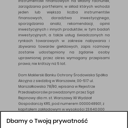
instrumentów finansowych na własny rachunek,
zarządzania portfelami, w skład których wchodzi
jeden lub większa liczba instrumentów
finansowych, doradztwa inwestycyjnego,
sporządzania analiz, rekomendacji, opinii
inwestycyjnych i innych produktów, w tym badań
inwestycyjnych, a także usług świadczonych na
rynkach towarowych w zakresie nabywania i
zbywania towarów giełdowych, zapis rozmowy
zostanie udostępniony na żądanie osoby
uprawnionej przez okres wymagany przepisami
prawa, nie krótszy niż 5 lat.
Dom Maklerski Banku Ochrony Środowiska Spółka
Akcyjna z siedzibą w Warszawie, 00-517 ul.
Marszałkowska 78/80, wpisana w Rejestrze
Przedsiębiorców prowadzonym przez Sąd
Rejonowy dla m. st. Warszawy XII Wydział
Gospodarczy KRS, pod numerem 0000048901, z
kapitałem zakładowym w wysokości 23.640.000
złotych, wpłaconym w całości, NIP 526-10-26-828.
Dbamy o Twoją prywatność
DM BOŚ działa na podstawie zezwolenia KNF z dnia
18.08.94 r.