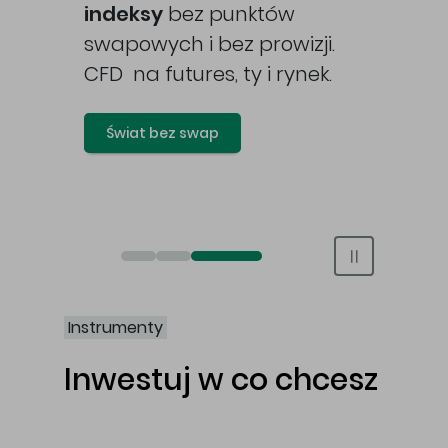
awy
indeksy
bez punktów
swapowych i bez prowizji.
CFD na futures, ty i rynek.
Świat bez swap
Otwórz rachunek maklerski online
Otwórz konto IKE/IKZE
Świat bez swap i prowizji
Instrumenty
Inwestuj w co chcesz