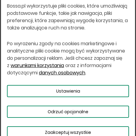
Bossa.pl wykorzystuje pliki cookies, które umożliwiają
Wszelkie informacje na niniejszej stronie w tym
podstawowe funkcje, takie jak nawigacja, pliki
informacje o produktach inwestycyjnych nie są
preferencji, które zapewniają wygodę korzystania, a
kierowane do osób mających miejsce
także analizujące ruch na stronie.
zamieszkania lub pobytu w Stanach
Zjednoczonych Ameryki, Australii, Kanadzie lub
Japonii, ani w dowolnej innej jurysdykcji, w której
Po wyrażeniu zgody na cookies marketingowe i
taki materiał byłby sprzeczny z prawem lub w
analityczne pliki cookie mogą być wykorzystywane
których zgodne z prawem nabycie produktów
do personalizacji reklam. Jeśli chcesz zapoznaj się
inwestycyjnych nie jest możliwe lub w której nie
z
warunkami korzystania
oraz z informacjami
jest możliwe złożenie oferty. Prawa obowiązujące
w danej jurysdykcji określają, czy jest możliwe
dotyczącymi
danych osobowych
.
nabycie poszczególnych produktów
inwestycyjnych w danej jurysdykcji.
Ustawienia
Copyright © 2026 BOŚ | BOSSA.PL
Odrzuć opcjonalne
Warunki korzystania
Dane osobowe
Bezpieczeństwo
Ustawienia plików cookies
Zaakceptuj wszystkie