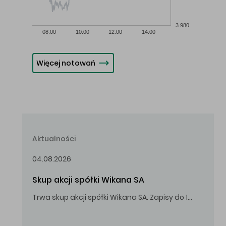
3 980
08:00
10:00
12:00
14:00
Więcej notowań
Aktualności
04.08.2026
Skup akcji spółki Wikana SA
Trwa skup akcji spółki Wikana SA. Zapisy do 14.08.2026 r. do godz. 16.00.
Oferowana cena zakupu Akcji – 10,00 zł za jedną Akcję.