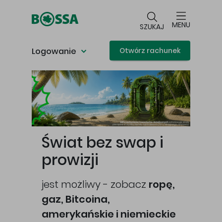
Przejdź do głównej treści
MENU
SZUKAJ
Logowanie
Otwórz rachunek
Główna treść
Świat bez swap i
prowizji
jest możliwy - zobacz
ropę,
gaz, Bitcoina,
cej
amerykańskie i niemieckie