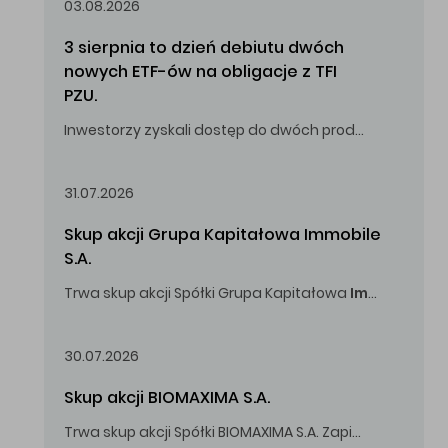
03.08.2026
3 sierpnia to dzień debiutu dwóch 
nowych ETF-ów na obligacje z TFI 
PZU.
Inwestorzy zyskali dostęp do dwóch produktów umożliwiających inwestowanie w obligacje skarbowe.
31.07.2026
Skup akcji Grupa Kapitałowa Immobile 
S.A.
Trwa skup akcji Spółki Grupa Kapitałowa
Immobile
S.A
Oferowana cena zakupu Akcji -
5,00
zł za jedną Akcję.
30.07.2026
Skup akcji BIOMAXIMA S.A.
Trwa skup akcji Spółki BIOMAXIMA S.A. Zapisy do 4 sierpnia 2026 r. do godz. 16.00.