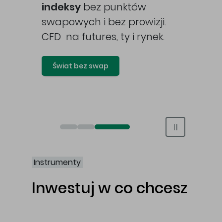
awy
indeksy
bez punktów
swapowych i bez prowizji.
CFD na futures, ty i rynek.
Świat bez swap
Otwórz rachunek maklerski online
Otwórz konto IKE/IKZE
Świat bez swap i prowizji
Instrumenty
Inwestuj w co chcesz