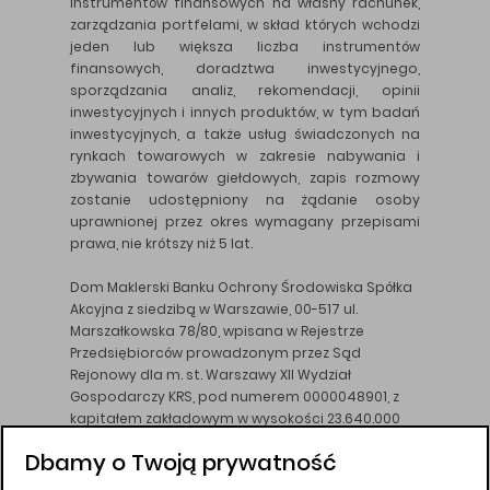
instrumentów finansowych na własny rachunek,
zarządzania portfelami, w skład których wchodzi
jeden lub większa liczba instrumentów
finansowych, doradztwa inwestycyjnego,
sporządzania analiz, rekomendacji, opinii
inwestycyjnych i innych produktów, w tym badań
inwestycyjnych, a także usług świadczonych na
rynkach towarowych w zakresie nabywania i
zbywania towarów giełdowych, zapis rozmowy
zostanie udostępniony na żądanie osoby
uprawnionej przez okres wymagany przepisami
prawa, nie krótszy niż 5 lat.
Dom Maklerski Banku Ochrony Środowiska Spółka
Akcyjna z siedzibą w Warszawie, 00-517 ul.
Marszałkowska 78/80, wpisana w Rejestrze
Przedsiębiorców prowadzonym przez Sąd
Rejonowy dla m. st. Warszawy XII Wydział
Gospodarczy KRS, pod numerem 0000048901, z
kapitałem zakładowym w wysokości 23.640.000
złotych, wpłaconym w całości, NIP 526-10-26-828.
Dbamy o Twoją prywatność
DM BOŚ działa na podstawie zezwolenia KNF z dnia
18.08.94 r.