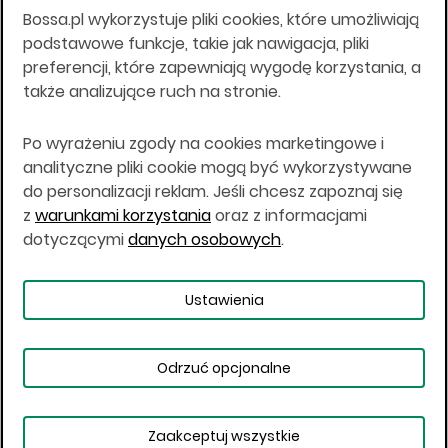
Bossa.pl wykorzystuje pliki cookies, które umożliwiają
Wszelkie informacje na niniejszej stronie w tym
podstawowe funkcje, takie jak nawigacja, pliki
informacje o produktach inwestycyjnych nie są
preferencji, które zapewniają wygodę korzystania, a
kierowane do osób mających miejsce
także analizujące ruch na stronie.
zamieszkania lub pobytu w Stanach
Zjednoczonych Ameryki, Australii, Kanadzie lub
Japonii, ani w dowolnej innej jurysdykcji, w której
Po wyrażeniu zgody na cookies marketingowe i
taki materiał byłby sprzeczny z prawem lub w
analityczne pliki cookie mogą być wykorzystywane
których zgodne z prawem nabycie produktów
do personalizacji reklam. Jeśli chcesz zapoznaj się
inwestycyjnych nie jest możliwe lub w której nie
z
warunkami korzystania
oraz z informacjami
jest możliwe złożenie oferty. Prawa obowiązujące
w danej jurysdykcji określają, czy jest możliwe
dotyczącymi
danych osobowych
.
nabycie poszczególnych produktów
inwestycyjnych w danej jurysdykcji.
Ustawienia
Copyright © 2026 BOŚ | BOSSA.PL
Odrzuć opcjonalne
Warunki korzystania
Dane osobowe
Bezpieczeństwo
Ustawienia plików cookies
Zaakceptuj wszystkie