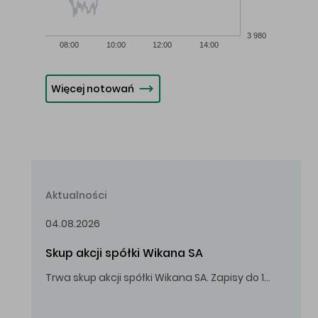
3 980
08:00
10:00
12:00
14:00
Więcej notowań
Aktualności
04.08.2026
Skup akcji spółki Wikana SA
Trwa skup akcji spółki Wikana SA. Zapisy do 14.08.2026 r. do godz. 16.00.
Oferowana cena zakupu Akcji – 10,00 zł za jedną Akcję.