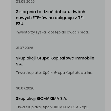
03.08.2026
3 sierpnia to dzień debiutu dwóch 
nowych ETF-ów na obligacje z TFI 
PZU.
Inwestorzy zyskali dostęp do dwóch produktów umożliwiających inwestowanie w obligacje skarbowe.
31.07.2026
Skup akcji Grupa Kapitałowa Immobile 
S.A.
Trwa skup akcji Spółki Grupa Kapitałowa
Immobile
S.A
Oferowana cena zakupu Akcji -
5,00
zł za jedną Akcję.
30.07.2026
Skup akcji BIOMAXIMA S.A.
Trwa skup akcji Spółki BIOMAXIMA S.A. Zapisy do 4 sierpnia 2026 r. do godz. 16.00.