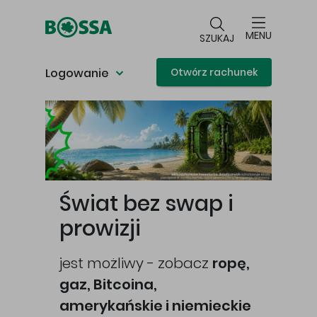
Przejdź do głównej treści
MENU
SZUKAJ
Logowanie
Otwórz rachunek
Główna treść
Świat bez swap i
prowizji
jest możliwy - zobacz
ropę,
gaz, Bitcoina,
cej
amerykańskie i niemieckie