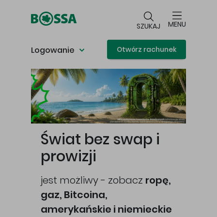
Przejdź do głównej treści
MENU
SZUKAJ
Logowanie
Otwórz rachunek
Główna treść
Świat bez swap i
prowizji
jest możliwy - zobacz
ropę,
gaz, Bitcoina,
cej
amerykańskie i niemieckie