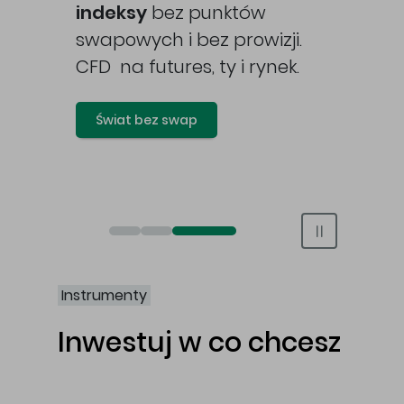
awy
indeksy
bez punktów
swapowych i bez prowizji.
CFD na futures, ty i rynek.
Świat bez swap
Otwórz rachunek maklerski online
Otwórz konto IKE/IKZE
Świat bez swap i prowizji
Instrumenty
Inwestuj w co chcesz