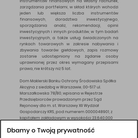
instrumentów finansowych na własny rachunek,
zarządzania portfelami, w skład których wchodzi
jeden lub większa liczba instrumentów
finansowych, doradztwa inwestycyjnego,
sporządzania analiz, rekomendacji, opinii
inwestycyjnych i innych produktów, w tym badań
inwestycyjnych, a także usług świadczonych na
rynkach towarowych w zakresie nabywania i
zbywania towarów giełdowych, zapis rozmowy
zostanie udostępniony na żądanie osoby
uprawnionej przez okres wymagany przepisami
prawa, nie krótszy niż 5 lat.
Dom Maklerski Banku Ochrony Środowiska Spółka
Akcyjna z siedzibą w Warszawie, 00-517 ul.
Marszałkowska 78/80, wpisana w Rejestrze
Przedsiębiorców prowadzonym przez Sąd
Rejonowy dla m. st. Warszawy XII Wydział
Gospodarczy KRS, pod numerem 0000048901, z
kapitałem zakładowym w wysokości 23.640.000
złotych, wpłaconym w całości, NIP 526-10-26-828.
Dbamy o Twoją prywatność
DM BOŚ działa na podstawie zezwolenia KNF z dnia
18.08.94 r.