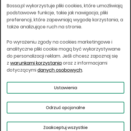
Bossa.pl wykorzystuje pliki cookies, które umożliwiają
Wszelkie informacje na niniejszej stronie w tym
podstawowe funkcje, takie jak nawigacja, pliki
informacje o produktach inwestycyjnych nie są
preferencji, które zapewniają wygodę korzystania, a
kierowane do osób mających miejsce
także analizujące ruch na stronie.
zamieszkania lub pobytu w Stanach
Zjednoczonych Ameryki, Australii, Kanadzie lub
Japonii, ani w dowolnej innej jurysdykcji, w której
Po wyrażeniu zgody na cookies marketingowe i
taki materiał byłby sprzeczny z prawem lub w
analityczne pliki cookie mogą być wykorzystywane
których zgodne z prawem nabycie produktów
do personalizacji reklam. Jeśli chcesz zapoznaj się
inwestycyjnych nie jest możliwe lub w której nie
z
warunkami korzystania
oraz z informacjami
jest możliwe złożenie oferty. Prawa obowiązujące
w danej jurysdykcji określają, czy jest możliwe
dotyczącymi
danych osobowych
.
nabycie poszczególnych produktów
inwestycyjnych w danej jurysdykcji.
Ustawienia
Copyright © 2026 BOŚ | BOSSA.PL
Odrzuć opcjonalne
Warunki korzystania
Dane osobowe
Bezpieczeństwo
Ustawienia plików cookies
Zaakceptuj wszystkie