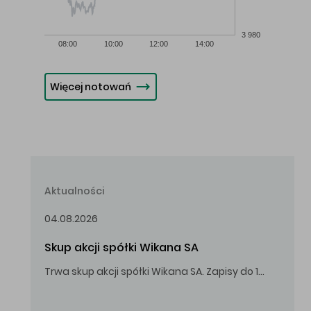
3 980
08:00
10:00
12:00
14:00
Więcej notowań
Aktualności
04.08.2026
Skup akcji spółki Wikana SA
Trwa skup akcji spółki Wikana SA. Zapisy do 14.08.2026 r. do godz. 16.00.
Oferowana cena zakupu Akcji – 10,00 zł za jedną Akcję.