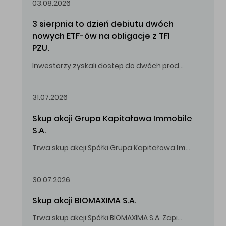
03.08.2026
3 sierpnia to dzień debiutu dwóch 
nowych ETF-ów na obligacje z TFI 
PZU.
Inwestorzy zyskali dostęp do dwóch produktów umożliwiających inwestowanie w obligacje skarbowe.
31.07.2026
Skup akcji Grupa Kapitałowa Immobile 
S.A.
Trwa skup akcji Spółki Grupa Kapitałowa
Immobile
S.A
Oferowana cena zakupu Akcji -
5,00
zł za jedną Akcję.
30.07.2026
Skup akcji BIOMAXIMA S.A.
Trwa skup akcji Spółki BIOMAXIMA S.A. Zapisy do 4 sierpnia 2026 r. do godz. 16.00.