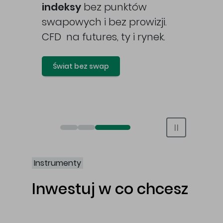
awy
indeksy
bez punktów
swapowych i bez prowizji.
CFD na futures, ty i rynek.
Świat bez swap
Otwórz rachunek maklerski online
Otwórz konto IKE/IKZE
Świat bez swap i prowizji
Instrumenty
Inwestuj w co chcesz