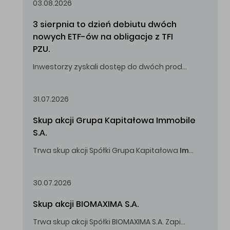
03.08.2026
3 sierpnia to dzień debiutu dwóch 
nowych ETF-ów na obligacje z TFI 
PZU.
Inwestorzy zyskali dostęp do dwóch produktów umożliwiających inwestowanie w obligacje skarbowe.
31.07.2026
Skup akcji Grupa Kapitałowa Immobile 
S.A.
Trwa skup akcji Spółki Grupa Kapitałowa
Immobile
S.A
Oferowana cena zakupu Akcji -
5,00
zł za jedną Akcję.
30.07.2026
Skup akcji BIOMAXIMA S.A.
Trwa skup akcji Spółki BIOMAXIMA S.A. Zapisy do 4 sierpnia 2026 r. do godz. 16.00.