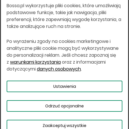
Bossa.pl wykorzystuje pliki cookies, które umożliwiają
Wszelkie informacje na niniejszej stronie w tym
podstawowe funkcje, takie jak nawigacja, pliki
informacje o produktach inwestycyjnych nie są
preferencji, które zapewniają wygodę korzystania, a
kierowane do osób mających miejsce
także analizujące ruch na stronie.
zamieszkania lub pobytu w Stanach
Zjednoczonych Ameryki, Australii, Kanadzie lub
Japonii, ani w dowolnej innej jurysdykcji, w której
Po wyrażeniu zgody na cookies marketingowe i
taki materiał byłby sprzeczny z prawem lub w
analityczne pliki cookie mogą być wykorzystywane
których zgodne z prawem nabycie produktów
do personalizacji reklam. Jeśli chcesz zapoznaj się
inwestycyjnych nie jest możliwe lub w której nie
z
warunkami korzystania
oraz z informacjami
jest możliwe złożenie oferty. Prawa obowiązujące
w danej jurysdykcji określają, czy jest możliwe
dotyczącymi
danych osobowych
.
nabycie poszczególnych produktów
inwestycyjnych w danej jurysdykcji.
Ustawienia
Copyright © 2026 BOŚ | BOSSA.PL
Odrzuć opcjonalne
Warunki korzystania
Dane osobowe
Bezpieczeństwo
Ustawienia plików cookies
Zaakceptuj wszystkie