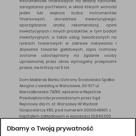
instrumentów finansowych na własny rachunek,
zarządzania portfelami, w skład których wchodzi
jeden lub większa liczba instrumentów
finansowych, doradztwa inwestycyjnego,
sporządzania analiz, rekomendacji, opinii
inwestycyjnych i innych produktów, w tym badań
inwestycyjnych, a także usług świadczonych na
rynkach towarowych w zakresie nabywania i
zbywania towarów giełdowych, zapis rozmowy
zostanie udostępniony na żądanie osoby
uprawnionej przez okres wymagany przepisami
prawa, nie krótszy niż 5 lat.
Dom Maklerski Banku Ochrony Środowiska Spółka
Akcyjna z siedzibą w Warszawie, 00-517 ul.
Marszałkowska 78/80, wpisana w Rejestrze
Przedsiębiorców prowadzonym przez Sąd
Rejonowy dla m. st. Warszawy XII Wydział
Gospodarczy KRS, pod numerem 0000048901, z
kapitałem zakładowym w wysokości 23.640.000
złotych, wpłaconym w całości, NIP 526-10-26-828.
Dbamy o Twoją prywatność
DM BOŚ działa na podstawie zezwolenia KNF z dnia
18.08.94 r.