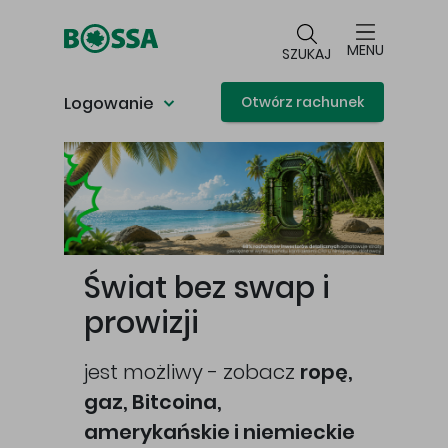
Przejdź do głównej treści
MENU
SZUKAJ
Logowanie
Otwórz rachunek
Główna treść
Świat bez swap i
prowizji
jest możliwy - zobacz
ropę,
gaz, Bitcoina,
cej
amerykańskie i niemieckie