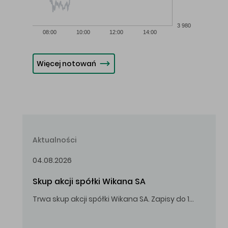
3 980
08:00
10:00
12:00
14:00
Więcej notowań
Aktualności
04.08.2026
Skup akcji spółki Wikana SA
Trwa skup akcji spółki Wikana SA. Zapisy do 14.08.2026 r. do godz. 16.00.
Oferowana cena zakupu Akcji – 10,00 zł za jedną Akcję.