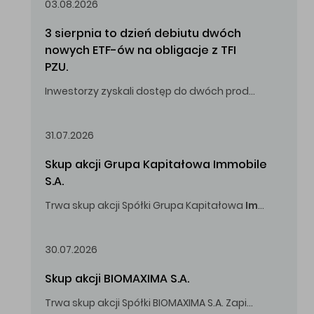
03.08.2026
3 sierpnia to dzień debiutu dwóch 
nowych ETF-ów na obligacje z TFI 
PZU.
Inwestorzy zyskali dostęp do dwóch produktów umożliwiających inwestowanie w obligacje skarbowe.
31.07.2026
Skup akcji Grupa Kapitałowa Immobile 
S.A.
Trwa skup akcji Spółki Grupa Kapitałowa
Immobile
S.A
Oferowana cena zakupu Akcji -
5,00
zł za jedną Akcję.
30.07.2026
Skup akcji BIOMAXIMA S.A.
Trwa skup akcji Spółki BIOMAXIMA S.A. Zapisy do 4 sierpnia 2026 r. do godz. 16.00.