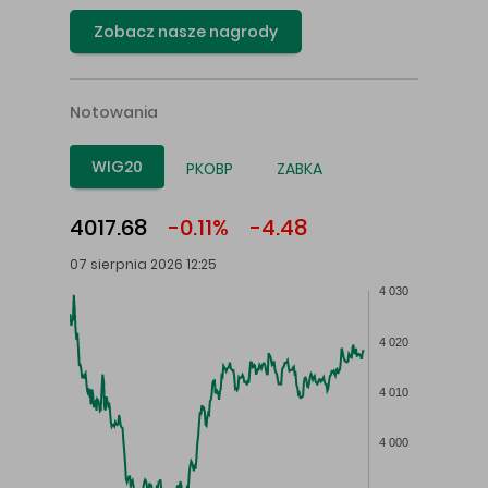
Zobacz nasze nagrody
Notowania
WIG20
PKOBP
ZABKA
4017.68
-0.11%
-4.48
07 sierpnia 2026 12:25
4 030
4 020
4 010
4 000