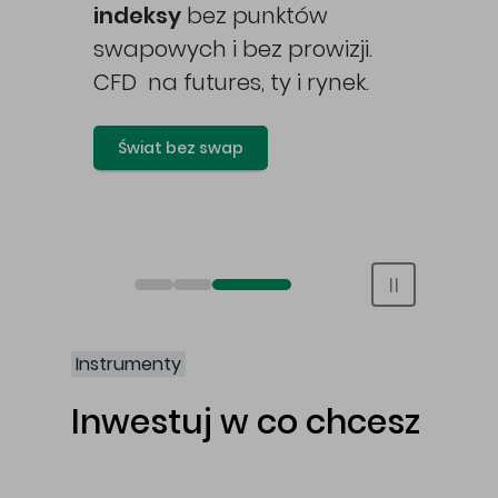
awy
indeksy
bez punktów
swapowych i bez prowizji.
CFD na futures, ty i rynek.
Świat bez swap
Otwórz rachunek maklerski online
Otwórz konto IKE/IKZE
Świat bez swap i prowizji
Instrumenty
Inwestuj w co chcesz