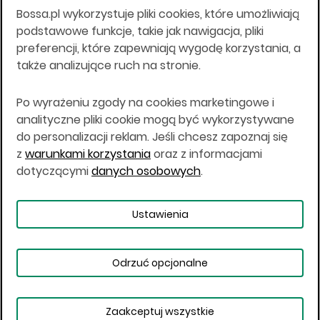
Bossa.pl wykorzystuje pliki cookies, które umożliwiają
Wszelkie informacje na niniejszej stronie w tym
podstawowe funkcje, takie jak nawigacja, pliki
informacje o produktach inwestycyjnych nie są
preferencji, które zapewniają wygodę korzystania, a
kierowane do osób mających miejsce
także analizujące ruch na stronie.
zamieszkania lub pobytu w Stanach
Zjednoczonych Ameryki, Australii, Kanadzie lub
Japonii, ani w dowolnej innej jurysdykcji, w której
Po wyrażeniu zgody na cookies marketingowe i
taki materiał byłby sprzeczny z prawem lub w
analityczne pliki cookie mogą być wykorzystywane
których zgodne z prawem nabycie produktów
do personalizacji reklam. Jeśli chcesz zapoznaj się
inwestycyjnych nie jest możliwe lub w której nie
z
warunkami korzystania
oraz z informacjami
jest możliwe złożenie oferty. Prawa obowiązujące
w danej jurysdykcji określają, czy jest możliwe
dotyczącymi
danych osobowych
.
nabycie poszczególnych produktów
inwestycyjnych w danej jurysdykcji.
Ustawienia
Copyright © 2026 BOŚ | BOSSA.PL
Odrzuć opcjonalne
Warunki korzystania
Dane osobowe
Bezpieczeństwo
Ustawienia plików cookies
Zaakceptuj wszystkie