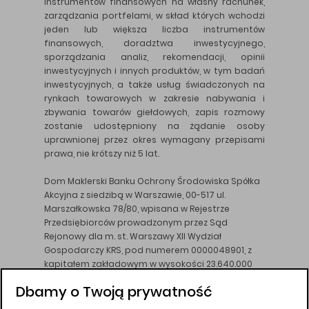
instrumentów finansowych na własny rachunek,
zarządzania portfelami, w skład których wchodzi
jeden lub większa liczba instrumentów
finansowych, doradztwa inwestycyjnego,
sporządzania analiz, rekomendacji, opinii
inwestycyjnych i innych produktów, w tym badań
inwestycyjnych, a także usług świadczonych na
rynkach towarowych w zakresie nabywania i
zbywania towarów giełdowych, zapis rozmowy
zostanie udostępniony na żądanie osoby
uprawnionej przez okres wymagany przepisami
prawa, nie krótszy niż 5 lat.
Dom Maklerski Banku Ochrony Środowiska Spółka
Akcyjna z siedzibą w Warszawie, 00-517 ul.
Marszałkowska 78/80, wpisana w Rejestrze
Przedsiębiorców prowadzonym przez Sąd
Rejonowy dla m. st. Warszawy XII Wydział
Gospodarczy KRS, pod numerem 0000048901, z
kapitałem zakładowym w wysokości 23.640.000
złotych, wpłaconym w całości, NIP 526-10-26-828.
Dbamy o Twoją prywatność
DM BOŚ działa na podstawie zezwolenia KNF z dnia
18.08.94 r.