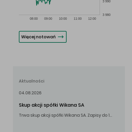
3 990
3 980
08:00
09:00
10:00
11:00
12:00
Więcej notowań
Aktualności
04.08.2026
Skup akcji spółki Wikana SA
Trwa skup akcji spółki Wikana SA. Zapisy do 14.08.2026 r. do godz. 16.00.
Oferowana cena zakupu Akcji – 10,00 zł za jedną Akcję.