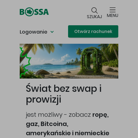
Przejdź do głównej treści
MENU
SZUKAJ
Logowanie
Otwórz rachunek
Główna treść
Świat bez swap i
prowizji
jest możliwy - zobacz
ropę,
gaz, Bitcoina,
cej
amerykańskie i niemieckie