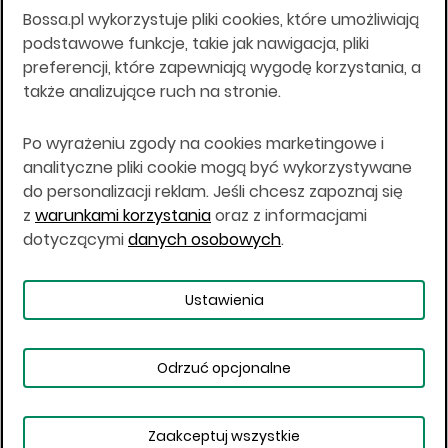
Bossa.pl wykorzystuje pliki cookies, które umożliwiają
Wszelkie informacje na niniejszej stronie w tym
podstawowe funkcje, takie jak nawigacja, pliki
informacje o produktach inwestycyjnych nie są
preferencji, które zapewniają wygodę korzystania, a
kierowane do osób mających miejsce
także analizujące ruch na stronie.
zamieszkania lub pobytu w Stanach
Zjednoczonych Ameryki, Australii, Kanadzie lub
Japonii, ani w dowolnej innej jurysdykcji, w której
Po wyrażeniu zgody na cookies marketingowe i
taki materiał byłby sprzeczny z prawem lub w
analityczne pliki cookie mogą być wykorzystywane
których zgodne z prawem nabycie produktów
do personalizacji reklam. Jeśli chcesz zapoznaj się
inwestycyjnych nie jest możliwe lub w której nie
z
warunkami korzystania
oraz z informacjami
jest możliwe złożenie oferty. Prawa obowiązujące
w danej jurysdykcji określają, czy jest możliwe
dotyczącymi
danych osobowych
.
nabycie poszczególnych produktów
inwestycyjnych w danej jurysdykcji.
Ustawienia
Copyright © 2026 BOŚ | BOSSA.PL
Odrzuć opcjonalne
Warunki korzystania
Dane osobowe
Bezpieczeństwo
Ustawienia plików cookies
Zaakceptuj wszystkie