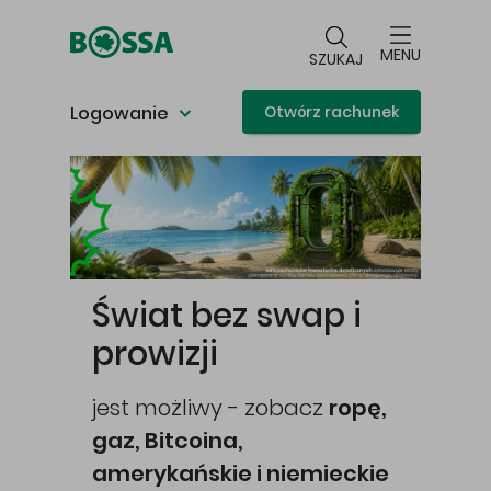
Przejdź do głównej treści
MENU
SZUKAJ
Logowanie
Otwórz rachunek
Główna treść
Świat bez swap i
prowizji
jest możliwy - zobacz
ropę,
gaz, Bitcoina,
cej
amerykańskie i niemieckie