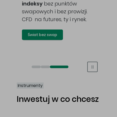
awy
indeksy
bez punktów
swapowych i bez prowizji.
CFD na futures, ty i rynek.
Świat bez swap
Otwórz rachunek maklerski online
Otwórz konto IKE/IKZE
Świat bez swap i prowizji
Instrumenty
Inwestuj w co chcesz