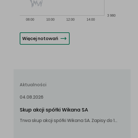
3 980
08:00
10:00
12:00
14:00
Więcej notowań
Aktualności
04.08.2026
Skup akcji spółki Wikana SA
Trwa skup akcji spółki Wikana SA. Zapisy do 14.08.2026 r. do godz. 16.00.
Oferowana cena zakupu Akcji – 10,00 zł za jedną Akcję.