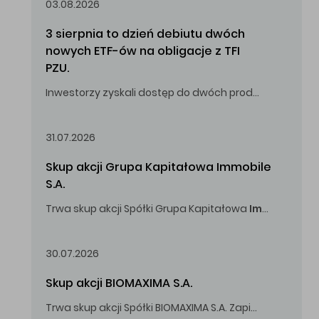
03.08.2026
3 sierpnia to dzień debiutu dwóch 
nowych ETF-ów na obligacje z TFI 
PZU.
Inwestorzy zyskali dostęp do dwóch produktów umożliwiających inwestowanie w obligacje skarbowe.
31.07.2026
Skup akcji Grupa Kapitałowa Immobile 
S.A.
Trwa skup akcji Spółki Grupa Kapitałowa
Immobile
S.A
Oferowana cena zakupu Akcji -
5,00
zł za jedną Akcję.
30.07.2026
Skup akcji BIOMAXIMA S.A.
Trwa skup akcji Spółki BIOMAXIMA S.A. Zapisy do 4 sierpnia 2026 r. do godz. 16.00.