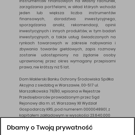
instrumentów finansowych na własny rachunek,
zarządzania portfelami, w skład których wchodzi
jeden lub większa liczba instrumentów
finansowych, doradztwa inwestycyjnego,
sporządzania analiz, rekomendacji, opinii
inwestycyjnych i innych produktów, w tym badań
inwestycyjnych, a także usług świadczonych na
rynkach towarowych w zakresie nabywania i
zbywania towarów giełdowych, zapis rozmowy
zostanie udostępniony na żądanie osoby
uprawnionej przez okres wymagany przepisami
prawa, nie krótszy niż 5 lat.
Dom Maklerski Banku Ochrony Środowiska Spółka
Akcyjna z siedzibą w Warszawie, 00-517 ul.
Marszałkowska 78/80, wpisana w Rejestrze
Przedsiębiorców prowadzonym przez Sąd
Rejonowy dla m. st. Warszawy XII Wydział
Gospodarczy KRS, pod numerem 0000048901, z
kapitałem zakładowym w wysokości 23.640.000
złotych, wpłaconym w całości, NIP 526-10-26-828.
Dbamy o Twoją prywatność
DM BOŚ działa na podstawie zezwolenia KNF z dnia
18.08.94 r.