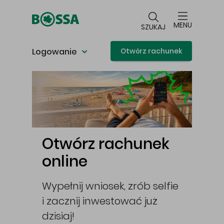
Przejdź do głównej treści
MENU
SZUKAJ
Logowanie
Otwórz rachunek
Główna treść
i
Otwórz rachunek
Ot
online
IKE
opę,
Wypełnij wniosek, zrób selfie
I za
i zacznij inwestować już
swoj
ckie
dzisiaj!
Użyj