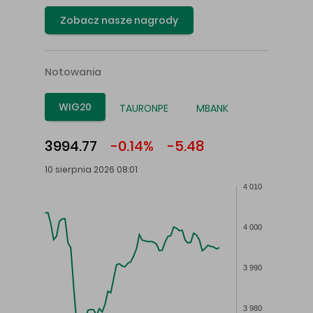
Zobacz nasze nagrody
Notowania
WIG20
TAURONPE
MBANK
3994.77
-0.14%
-5.48
10 sierpnia 2026 08:01
4 010
4 000
3 990
3 980