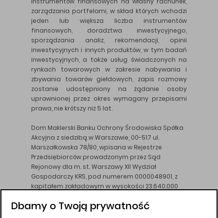
instrumentów finansowych na własny rachunek,
zarządzania portfelami, w skład których wchodzi
jeden lub większa liczba instrumentów
finansowych, doradztwa inwestycyjnego,
sporządzania analiz, rekomendacji, opinii
inwestycyjnych i innych produktów, w tym badań
inwestycyjnych, a także usług świadczonych na
rynkach towarowych w zakresie nabywania i
zbywania towarów giełdowych, zapis rozmowy
zostanie udostępniony na żądanie osoby
uprawnionej przez okres wymagany przepisami
prawa, nie krótszy niż 5 lat.
Dom Maklerski Banku Ochrony Środowiska Spółka
Akcyjna z siedzibą w Warszawie, 00-517 ul.
Marszałkowska 78/80, wpisana w Rejestrze
Przedsiębiorców prowadzonym przez Sąd
Rejonowy dla m. st. Warszawy XII Wydział
Gospodarczy KRS, pod numerem 0000048901, z
kapitałem zakładowym w wysokości 23.640.000
złotych, wpłaconym w całości, NIP 526-10-26-828.
Dbamy o Twoją prywatność
DM BOŚ działa na podstawie zezwolenia KNF z dnia
18.08.94 r.