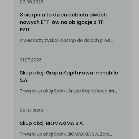
03.08.2026
3 sierpnia to dzień debiutu dwóch 
nowych ETF-ów na obligacje z TFI 
PZU.
Inwestorzy zyskali dostęp do dwóch produktów umożliwiających inwestowanie w obligacje skarbowe.
31.07.2026
Skup akcji Grupa Kapitałowa Immobile 
S.A.
Trwa skup akcji Spółki Grupa Kapitałowa
Immobile
S.A
Oferowana cena zakupu Akcji -
5,00
zł za jedną Akcję.
30.07.2026
Skup akcji BIOMAXIMA S.A.
Trwa skup akcji Spółki BIOMAXIMA S.A. Zapisy do 4 sierpnia 2026 r. do godz. 16.00.