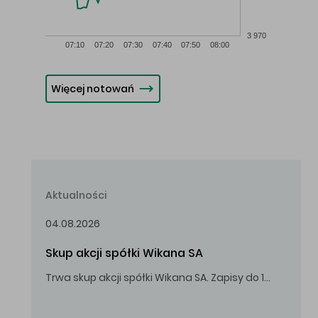
3 970
07:10
07:20
07:30
07:40
07:50
08:00
Więcej notowań
Aktualności
04.08.2026
Skup akcji spółki Wikana SA
Trwa skup akcji spółki Wikana SA. Zapisy do 14.08.2026 r. do godz. 16.00.
Oferowana cena zakupu Akcji – 10,00 zł za jedną Akcję.