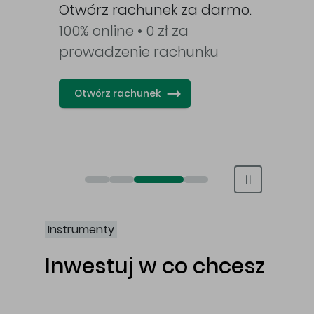
Otwórz rachunek za darmo.
na o
i.
100% online • 0 zł za
opo
k.
prowadzenie rachunku
ETF b
pro
Otwórz rachunek
Ot
Obligacje Best S.A.
Świat bez swap i prowizji
Otwórz rachunek maklerski online
Otwórz konto IKE/IKZE
Instrumenty
Inwestuj w co chcesz