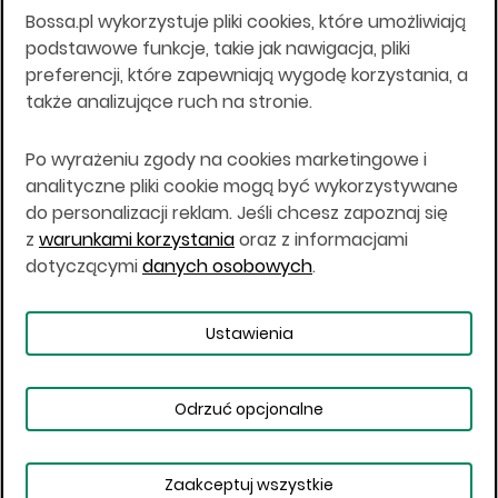
Bossa.pl wykorzystuje pliki cookies, które umożliwiają
Wszelkie informacje na niniejszej stronie w tym
podstawowe funkcje, takie jak nawigacja, pliki
informacje o produktach inwestycyjnych nie są
preferencji, które zapewniają wygodę korzystania, a
kierowane do osób mających miejsce
także analizujące ruch na stronie.
zamieszkania lub pobytu w Stanach
Zjednoczonych Ameryki, Australii, Kanadzie lub
Japonii, ani w dowolnej innej jurysdykcji, w której
Po wyrażeniu zgody na cookies marketingowe i
taki materiał byłby sprzeczny z prawem lub w
analityczne pliki cookie mogą być wykorzystywane
których zgodne z prawem nabycie produktów
do personalizacji reklam. Jeśli chcesz zapoznaj się
inwestycyjnych nie jest możliwe lub w której nie
z
warunkami korzystania
oraz z informacjami
jest możliwe złożenie oferty. Prawa obowiązujące
w danej jurysdykcji określają, czy jest możliwe
dotyczącymi
danych osobowych
.
nabycie poszczególnych produktów
inwestycyjnych w danej jurysdykcji.
Ustawienia
Copyright © 2026 BOŚ | BOSSA.PL
Odrzuć opcjonalne
Warunki korzystania
Dane osobowe
Bezpieczeństwo
Ustawienia plików cookies
Zaakceptuj wszystkie