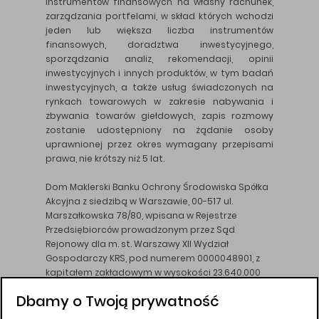
instrumentów finansowych na własny rachunek,
zarządzania portfelami, w skład których wchodzi
jeden lub większa liczba instrumentów
finansowych, doradztwa inwestycyjnego,
sporządzania analiz, rekomendacji, opinii
inwestycyjnych i innych produktów, w tym badań
inwestycyjnych, a także usług świadczonych na
rynkach towarowych w zakresie nabywania i
zbywania towarów giełdowych, zapis rozmowy
zostanie udostępniony na żądanie osoby
uprawnionej przez okres wymagany przepisami
prawa, nie krótszy niż 5 lat.
Dom Maklerski Banku Ochrony Środowiska Spółka
Akcyjna z siedzibą w Warszawie, 00-517 ul.
Marszałkowska 78/80, wpisana w Rejestrze
Przedsiębiorców prowadzonym przez Sąd
Rejonowy dla m. st. Warszawy XII Wydział
Gospodarczy KRS, pod numerem 0000048901, z
kapitałem zakładowym w wysokości 23.640.000
złotych, wpłaconym w całości, NIP 526-10-26-828.
Dbamy o Twoją prywatność
DM BOŚ działa na podstawie zezwolenia KNF z dnia
18.08.94 r.