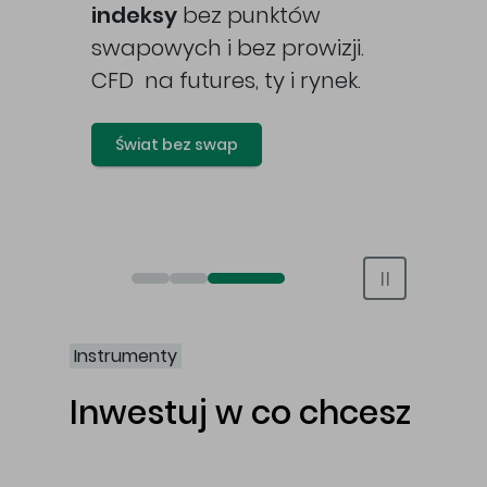
awy
indeksy
bez punktów
swapowych i bez prowizji.
CFD na futures, ty i rynek.
Świat bez swap
Otwórz rachunek maklerski online
Otwórz konto IKE/IKZE
Świat bez swap i prowizji
Instrumenty
Inwestuj w co chcesz