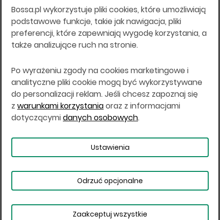
Bossa.pl wykorzystuje pliki cookies, które umożliwiają
Wszelkie informacje na niniejszej stronie w tym
podstawowe funkcje, takie jak nawigacja, pliki
informacje o produktach inwestycyjnych nie są
preferencji, które zapewniają wygodę korzystania, a
kierowane do osób mających miejsce
także analizujące ruch na stronie.
zamieszkania lub pobytu w Stanach
Zjednoczonych Ameryki, Australii, Kanadzie lub
Japonii, ani w dowolnej innej jurysdykcji, w której
Po wyrażeniu zgody na cookies marketingowe i
taki materiał byłby sprzeczny z prawem lub w
analityczne pliki cookie mogą być wykorzystywane
których zgodne z prawem nabycie produktów
do personalizacji reklam. Jeśli chcesz zapoznaj się
inwestycyjnych nie jest możliwe lub w której nie
z
warunkami korzystania
oraz z informacjami
jest możliwe złożenie oferty. Prawa obowiązujące
w danej jurysdykcji określają, czy jest możliwe
dotyczącymi
danych osobowych
.
nabycie poszczególnych produktów
inwestycyjnych w danej jurysdykcji.
Ustawienia
Copyright © 2026 BOŚ | BOSSA.PL
Odrzuć opcjonalne
Warunki korzystania
Dane osobowe
Bezpieczeństwo
Ustawienia plików cookies
Zaakceptuj wszystkie