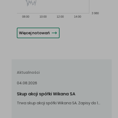
3 980
08:00
10:00
12:00
14:00
Więcej notowań
Aktualności
04.08.2026
Skup akcji spółki Wikana SA
Trwa skup akcji spółki Wikana SA. Zapisy do 14.08.2026 r. do godz. 16.00.
Oferowana cena zakupu Akcji – 10,00 zł za jedną Akcję.