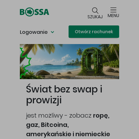
Przejdź do głównej treści
MENU
SZUKAJ
Logowanie
Otwórz rachunek
Główna treść
Świat bez swap i
prowizji
jest możliwy - zobacz
ropę,
gaz, Bitcoina,
cej
amerykańskie i niemieckie