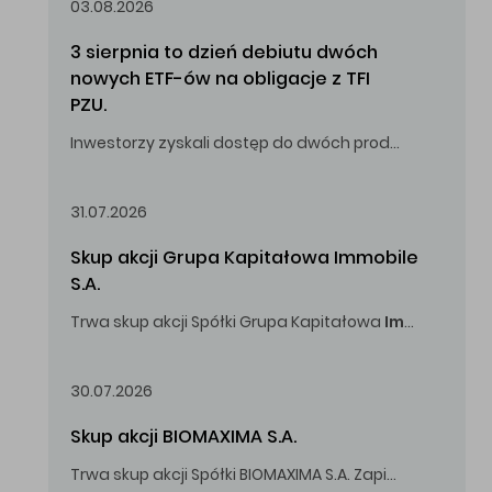
03.08.2026
3 sierpnia to dzień debiutu dwóch 
nowych ETF-ów na obligacje z TFI 
PZU.
Inwestorzy zyskali dostęp do dwóch produktów umożliwiających inwestowanie w obligacje skarbowe.
31.07.2026
Skup akcji Grupa Kapitałowa Immobile 
S.A.
Trwa skup akcji Spółki Grupa Kapitałowa
Immobile
S.A
Oferowana cena zakupu Akcji -
5,00
zł za jedną Akcję.
30.07.2026
Skup akcji BIOMAXIMA S.A.
Trwa skup akcji Spółki BIOMAXIMA S.A. Zapisy do 4 sierpnia 2026 r. do godz. 16.00.