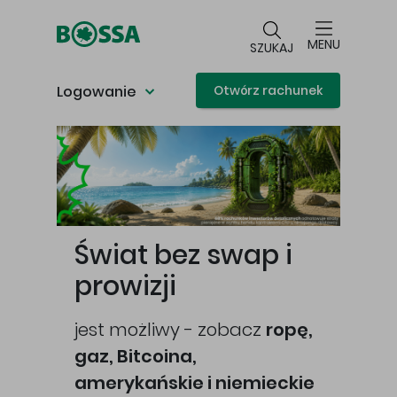
Przejdź do głównej treści
MENU
SZUKAJ
Logowanie
Otwórz rachunek
Główna treść
Świat bez swap i
prowizji
jest możliwy - zobacz
ropę,
gaz, Bitcoina,
cej
amerykańskie i niemieckie