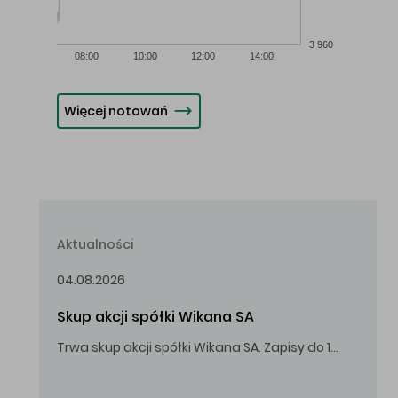
3 960
08:00
10:00
12:00
14:00
Więcej notowań
Aktualności
04.08.2026
Skup akcji spółki Wikana SA
Trwa skup akcji spółki Wikana SA. Zapisy do 14.08.2026 r. do godz. 16.00.
Oferowana cena zakupu Akcji – 10,00 zł za jedną Akcję.