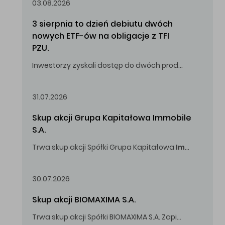
03.08.2026
3 sierpnia to dzień debiutu dwóch 
nowych ETF-ów na obligacje z TFI 
PZU.
Inwestorzy zyskali dostęp do dwóch produktów umożliwiających inwestowanie w obligacje skarbowe.
31.07.2026
Skup akcji Grupa Kapitałowa Immobile 
S.A.
Trwa skup akcji Spółki Grupa Kapitałowa
Immobile
S.A
Oferowana cena zakupu Akcji -
5,00
zł za jedną Akcję.
30.07.2026
Skup akcji BIOMAXIMA S.A.
Trwa skup akcji Spółki BIOMAXIMA S.A. Zapisy do 4 sierpnia 2026 r. do godz. 16.00.