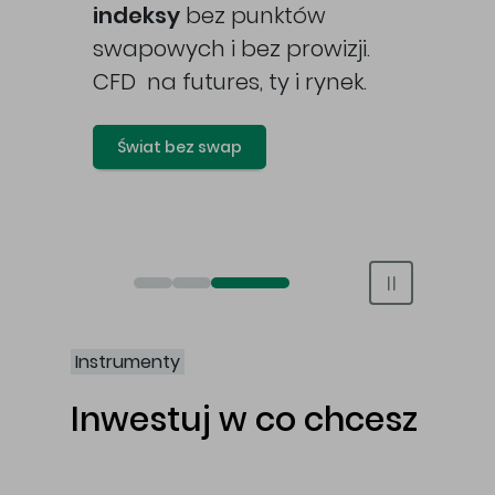
awy
indeksy
bez punktów
swapowych i bez prowizji.
CFD na futures, ty i rynek.
Świat bez swap
Otwórz rachunek maklerski online
Otwórz konto IKE/IKZE
Świat bez swap i prowizji
Instrumenty
Inwestuj w co chcesz