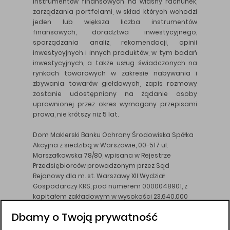
instrumentów finansowych na własny rachunek,
zarządzania portfelami, w skład których wchodzi
jeden lub większa liczba instrumentów
finansowych, doradztwa inwestycyjnego,
sporządzania analiz, rekomendacji, opinii
inwestycyjnych i innych produktów, w tym badań
inwestycyjnych, a także usług świadczonych na
rynkach towarowych w zakresie nabywania i
zbywania towarów giełdowych, zapis rozmowy
zostanie udostępniony na żądanie osoby
uprawnionej przez okres wymagany przepisami
prawa, nie krótszy niż 5 lat.
Dom Maklerski Banku Ochrony Środowiska Spółka
Akcyjna z siedzibą w Warszawie, 00-517 ul.
Marszałkowska 78/80, wpisana w Rejestrze
Przedsiębiorców prowadzonym przez Sąd
Rejonowy dla m. st. Warszawy XII Wydział
Gospodarczy KRS, pod numerem 0000048901, z
kapitałem zakładowym w wysokości 23.640.000
złotych, wpłaconym w całości, NIP 526-10-26-828.
Dbamy o Twoją prywatność
DM BOŚ działa na podstawie zezwolenia KNF z dnia
18.08.94 r.