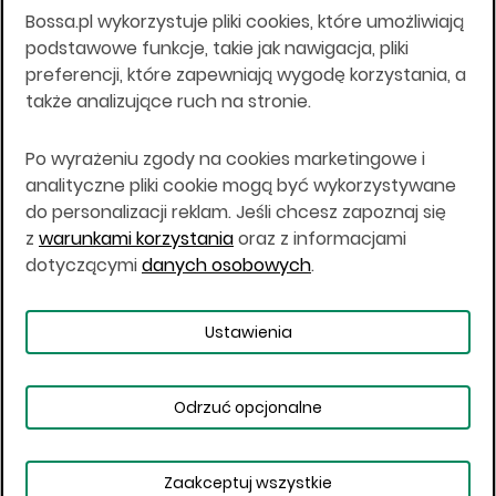
Bossa.pl wykorzystuje pliki cookies, które umożliwiają
Wszelkie informacje na niniejszej stronie w tym
podstawowe funkcje, takie jak nawigacja, pliki
informacje o produktach inwestycyjnych nie są
preferencji, które zapewniają wygodę korzystania, a
kierowane do osób mających miejsce
także analizujące ruch na stronie.
zamieszkania lub pobytu w Stanach
Zjednoczonych Ameryki, Australii, Kanadzie lub
Japonii, ani w dowolnej innej jurysdykcji, w której
Po wyrażeniu zgody na cookies marketingowe i
taki materiał byłby sprzeczny z prawem lub w
analityczne pliki cookie mogą być wykorzystywane
których zgodne z prawem nabycie produktów
do personalizacji reklam. Jeśli chcesz zapoznaj się
inwestycyjnych nie jest możliwe lub w której nie
z
warunkami korzystania
oraz z informacjami
jest możliwe złożenie oferty. Prawa obowiązujące
w danej jurysdykcji określają, czy jest możliwe
dotyczącymi
danych osobowych
.
nabycie poszczególnych produktów
inwestycyjnych w danej jurysdykcji.
Ustawienia
Copyright © 2026 BOŚ | BOSSA.PL
Odrzuć opcjonalne
Warunki korzystania
Dane osobowe
Bezpieczeństwo
Ustawienia plików cookies
Zaakceptuj wszystkie