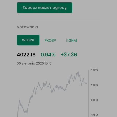
Zobacz nasze nagrody
Notowania
WIG20
PKOBP
KGHM
4022.16
0.94%
+37.36
06 sierpnia 2026 15:10
4 040
4 020
4 000
3 980