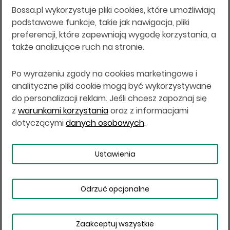
Bossa.pl wykorzystuje pliki cookies, które umożliwiają
Wszelkie informacje na niniejszej stronie w tym
podstawowe funkcje, takie jak nawigacja, pliki
informacje o produktach inwestycyjnych nie są
preferencji, które zapewniają wygodę korzystania, a
kierowane do osób mających miejsce
także analizujące ruch na stronie.
zamieszkania lub pobytu w Stanach
Zjednoczonych Ameryki, Australii, Kanadzie lub
Japonii, ani w dowolnej innej jurysdykcji, w której
Po wyrażeniu zgody na cookies marketingowe i
taki materiał byłby sprzeczny z prawem lub w
analityczne pliki cookie mogą być wykorzystywane
których zgodne z prawem nabycie produktów
do personalizacji reklam. Jeśli chcesz zapoznaj się
inwestycyjnych nie jest możliwe lub w której nie
z
warunkami korzystania
oraz z informacjami
jest możliwe złożenie oferty. Prawa obowiązujące
w danej jurysdykcji określają, czy jest możliwe
dotyczącymi
danych osobowych
.
nabycie poszczególnych produktów
inwestycyjnych w danej jurysdykcji.
Ustawienia
Copyright © 2026 BOŚ | BOSSA.PL
Odrzuć opcjonalne
Warunki korzystania
Dane osobowe
Bezpieczeństwo
Ustawienia plików cookies
Zaakceptuj wszystkie