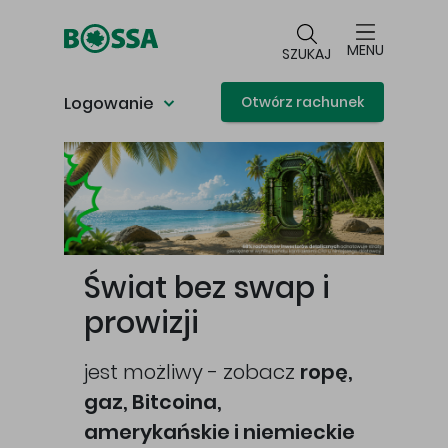
Przejdź do głównej treści
MENU
SZUKAJ
Logowanie
Otwórz rachunek
Główna treść
Świat bez swap i
prowizji
jest możliwy - zobacz
ropę,
gaz, Bitcoina,
cej
amerykańskie i niemieckie