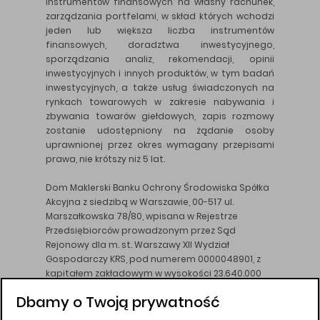
instrumentów finansowych na własny rachunek,
zarządzania portfelami, w skład których wchodzi
jeden lub większa liczba instrumentów
finansowych, doradztwa inwestycyjnego,
sporządzania analiz, rekomendacji, opinii
inwestycyjnych i innych produktów, w tym badań
inwestycyjnych, a także usług świadczonych na
rynkach towarowych w zakresie nabywania i
zbywania towarów giełdowych, zapis rozmowy
zostanie udostępniony na żądanie osoby
uprawnionej przez okres wymagany przepisami
prawa, nie krótszy niż 5 lat.
Dom Maklerski Banku Ochrony Środowiska Spółka
Akcyjna z siedzibą w Warszawie, 00-517 ul.
Marszałkowska 78/80, wpisana w Rejestrze
Przedsiębiorców prowadzonym przez Sąd
Rejonowy dla m. st. Warszawy XII Wydział
Gospodarczy KRS, pod numerem 0000048901, z
kapitałem zakładowym w wysokości 23.640.000
złotych, wpłaconym w całości, NIP 526-10-26-828.
Dbamy o Twoją prywatność
DM BOŚ działa na podstawie zezwolenia KNF z dnia
18.08.94 r.