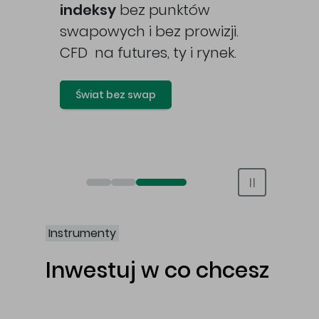
awy
indeksy
bez punktów
swapowych i bez prowizji.
CFD na futures, ty i rynek.
Świat bez swap
Otwórz rachunek maklerski online
Otwórz konto IKE/IKZE
Świat bez swap i prowizji
Instrumenty
Inwestuj w co chcesz