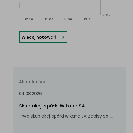
3 960
08:00
10:00
12:00
14:00
Więcej notowań
Aktualności
04.08.2026
Skup akcji spółki Wikana SA
Trwa skup akcji spółki Wikana SA. Zapisy do 14.08.2026 r. do godz. 16.00.
Oferowana cena zakupu Akcji – 10,00 zł za jedną Akcję.