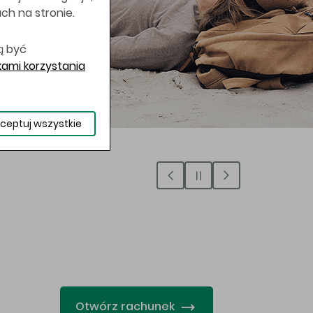
uch na stronie.
ą być
ami korzystania
ceptuj wszystkie
…
Otwórz rachunek