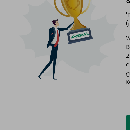
S
"
(
W
B
2
o
g
K