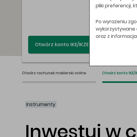
pliki preferencji,
Po wyrażeniu zgo
wykorzystywane do
oraz z informacj
Świat bez swap
Otwórz rachunek maklerski online
Otwórz konto IKE/I
Instrumenty
Inwestuj w 