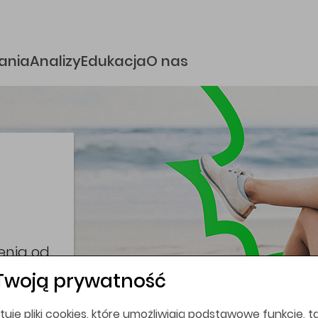
e
ania
Analizy
Edukacja
O nas
i
coina,
bez
Twoją prywatność
tuje pliki cookies, które umożliwiają podstawowe funkcje, ta