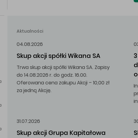
Aktualności
04.08.2026
0
Skup akcji spółki Wikana SA
3
d
Trwa skup akcji spółki Wikana SA. Zapisy
o
do 14.08.2026 r. do godz. 16.00.
Oferowana cena zakupu Akcji – 10,00 zł
0
I
za jedną Akcję.
p
i
0
31.07.2026
3
0
Skup akcji Grupa Kapitałowa 
S