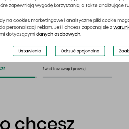
 które zapewniają wygodę korzystania, a także analizujące r
dy na cookies marketingowe i analityczne pliki cookie mog
 personalizacji reklam. Jeśli chcesz zapoznaj się z
warunk
ami dotyczącymi
danych osobowych
.
Ustawienia
Odrzuć opcjonalne
Zaak
KZE
Świat bez swap i prowizji
co chcesz