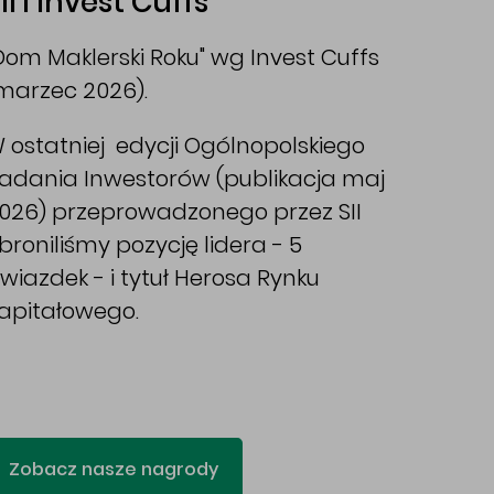
II i Invest Cuffs
Dom Maklerski Roku" wg Invest Cuffs
marzec 2026).
 ostatniej edycji Ogólnopolskiego
adania Inwestorów (publikacja maj
026) przeprowadzonego przez SII
broniliśmy pozycję lidera - 5
wiazdek - i tytuł Herosa Rynku
apitałowego.
Zobacz nasze nagrody