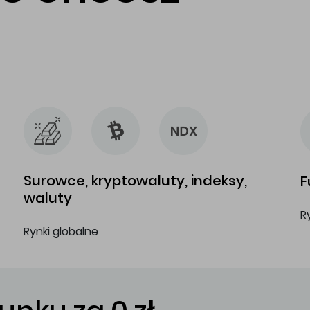
…
…
Surowce, kryptowaluty, indeksy,
F
waluty
R
Rynki globalne